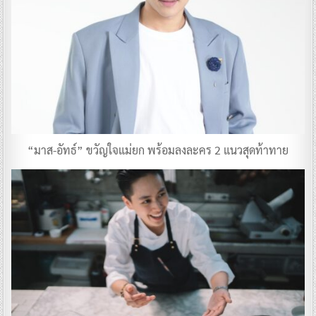
“มาส-อัทธ์” ขวัญใจแม่ยก พร้อมลงละคร 2 แนวสุดท้าทาย