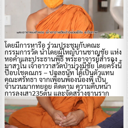
โดยมีการหารือ ร่วมประชุมกับคณะ
กรรมการวัด นำโดยผู้ใหญ่บ้านชาญชัย แห่ง
หอคำและประธานพิธี พระอาจารย์สำรอง
มาสาโน เจ้าอาวาสวัดป่าม่วงมีชัย โดยครั้งนี้
ป๊อบโชตณภร – ปอลธนัท ได้เป็นตัวแทน
คณะศรัทธา จากเพื่อนพ้องน้องพี่ เป็น
จำนวนมากทยอย ติดตาม ความคืบหน้า
การลงเสา235ต้น และจัดสร้างฐานราก