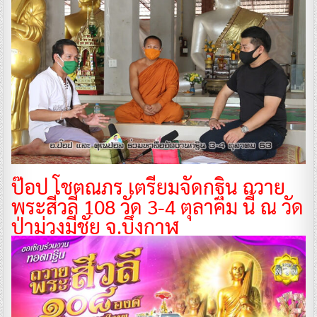
ป๊อป โชตณภร เตรียมจัดกฐิน ถวาย
พระสีวลี 108 วัด 3-4 ตุลาคม นี้ ณ วัด
ป่าม่วงมีชัย จ.บึงกาฬ