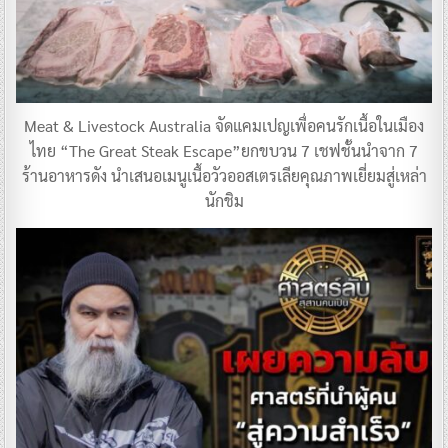
Meat & Livestock Australia จัดแคมเปญเพื่อคนรักเนื้อในเมือง
ไทย “The Great Steak Escape”ยกขบวน 7 เชฟชั้นนำจาก 7
ร้านอาหารดัง นำเสนอเมนูเนื้อวัวออสเตรเลียคุณภาพเยี่ยมสู่เหล่า
นักชิม