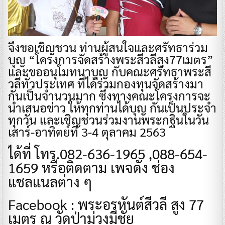
จึงขอเชิญชวน ท่านผู้สนใจและศรัทธาร่วม
บุญ “โครงการจัดสร้างพระสีวลีสุง77เมตร”
และขออนุโมทนาบุญ กับคณะศรัทธาพระสี
วลีทั่วประเทศ ที่ได้ร่วมกองทุนจัดสร้างมา
กันเป็นจำนวนมาก ซึ่งทางคณะโครงการจะ
นำเสนอข่าว ให้ทุกท่านได้บุญ กันเป็นประจำ
ทุกวัน และเชิญชวนร่วมงานพระกฐินในวัน
เสาร์-อาทิตย์ที่ 3-4 ตุลาคม 2563
ได้ที่ โทร.082-636-1965 ,088-654-
1659 หรือติดตาม เพจดัง ช่อง
แชลแนลต่าง ๆ
Facebook : พระอรหันต์สีวลี สูง 77
เมตร ณ วัดป่าม่วงมีชัย