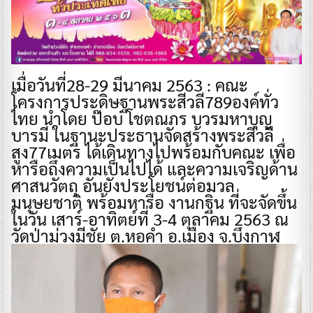
เมื่อวันที่28-29 มีนาคม 2563 : คณะ
โครงการประดิษฐานพระสีวลี789องค์ทั่ว
ไทย นำโดย ป๊อบ โชตณภร บวรมหาบุญ
บารมี ในฐานะประธานจัดสร้างพระสีวลี
สูง77เมตร ได้เดินทางไปพร้อมกับคณะ เพื่อ
หารือถึงความเป็นไปได้ และความเจริญด้าน
ศาสนวัตถุ อันยังประโยชน์ต่อมวล
มนุษยชาติ พร้อมหารือ งานกฐิน ที่จะจัดขึ้น
ในวัน เสาร์-อาทิตย์ที่ 3-4 ตุลาคม 2563 ณ
วัดป่าม่วงมีชัย ต.หอคำ อ.เมือง จ.บึงกาฬ