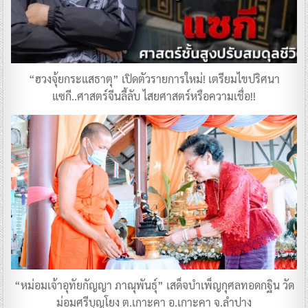
“ฮวงจุ้ยกระแสธาตุ” เปิดตัวรายการใหม่! เตรียมไขปริศนา
แซกี..ศาสตร์จีนลี้ลับ ไสยศาสตร์หรือความเชื่อ!!
“หม่อมเจ้าอุทัยกัญญา ภาณุพันธุ์” เสด็จบำเพ็ญกุศลทอดกฐิน วัด
ม่อมศรีบุญโยง ต.เกาะคา อ.เกาะคา จ.ลำปาง