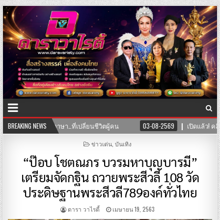
า…ที่เปลี่ยนชีวิตผู้คน
BREAKING NEWS
03-08-2569
เปิดแล้ว! คลินิก TNH แพทย์แผ
POSTED
ข่าวเด่น
,
บันเทิง
IN
“ป๊อบ โชตณภร บวรมหาบุญบารมี”
เตรียมจัดกฐิน ถวายพระสีวลี 108 วัด
ประดิษฐานพระสีวลี789องค์ทั่วไทย
ดารา วาไรตี้
เมษายน 19, 2563