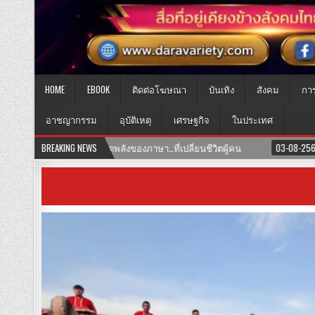
HOME
EBOOK
ติดต่อโฆษณา
บันเทิง
สังคม
กา
อาชญากรรม
อุบัติเหตุ
เศรษฐกิจ
ในประเทศ
ู้คน
BREAKING NEWS
03-08-2569
เปิดแล้ว! คลินิก TNH แพทย์แผนจีนและแพทย์แผนไ