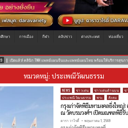
รศึกษา
การเมือง
กีฬา
คลิปข่าว
ต่างประเทศ
ท่องเที่ยว
ทย พร้อมให้บริการสุขภาพแบบองค์รวม ผสานศาสตร์การแพทย์ไทย-จีน
30-
หมวดหมู่:
ประเพณีวัฒนธรรม
Posted
NEWS
ข่าวเด่น
ข่าวเด่นด้านบน
ข่
in
ประเพณีวัฒนธรรม
พระ
สังคม
กรุงเก่าจัดพิธีมหามงคลยิ่งใหญ
ณ วัดบรมวงศ์ฯ เปิดมณฑลพิธีรับ
ดารา วาไรตี้
พฤษภาคม 1, 2569
กรุงเก่าจัดพิธีมหามงคลยิ่…