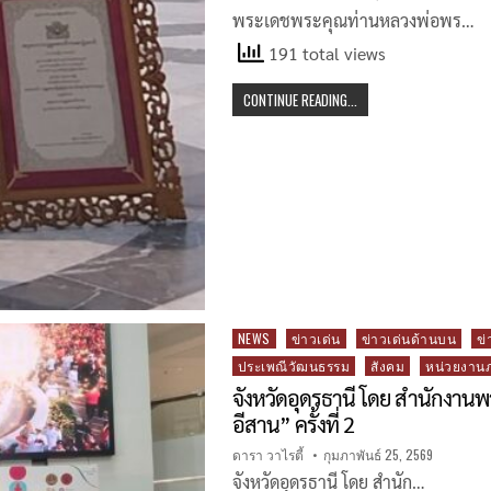
พระเดชพระคุณท่านหลวงพ่อพร…
191 total views
CONTINUE READING...
Posted
NEWS
ข่าวเด่น
ข่าวเด่นด้านบน
ข่
in
ประเพณีวัฒนธรรม
สังคม
หน่วยงาน
จังหวัดอุดรธานี โดย สำนักงานพาณ
อีสาน” ครั้งที่ 2
ดารา วาไรตี้
กุมภาพันธ์ 25, 2569
จังหวัดอุดรธานี โดย สำนัก…