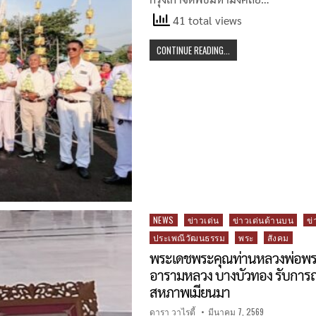
41 total views
CONTINUE READING...
Posted
NEWS
ข่าวเด่น
ข่าวเด่นด้านบน
ข่
in
ประเพณีวัฒนธรรม
พระ
สังคม
พระเดชพระคุณท่านหลวงพ่อพร
อารามหลวง บางบัวทอง รับการ
สหภาพเมียนมา
ดารา วาไรตี้
มีนาคม 7, 2569