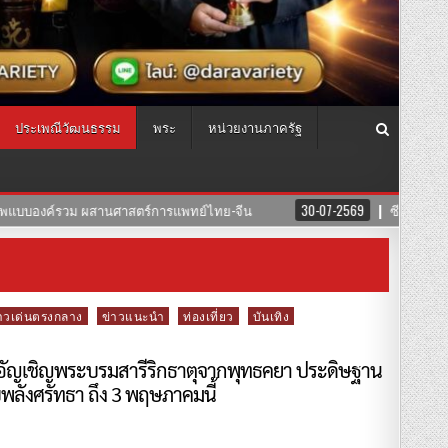
ประเพณีวัฒนธรรม
พระ
หน่วยงานภาครัฐ
07-2569
ซีรีย์”สงครามนางแบบโมเดล”ค่าย บริษัทแสงตะวันฟิล์ม” นำทีมโดยตัวแ
าวเด่นตรงกลาง
ข่าวแนะนำ
ท่องเที่ยว
บันเทิง
่! อัญเชิญพระบรมสารีริกธาตุจากพุทธคยา ประดิษฐาน
พลังศรัทธา ถึง 3 พฤษภาคมนี้