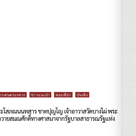
าวเด่นตรงกลาง
ข่าวแนะนำ
ท่องเที่ยว
บันเทิง
ะโสภณนนทสาร ชาตปุญโญ เจ้าอาวาสวัดบางไผ่ พระ
ถวายสมณศักดิ์ทางศาสนาจากรัฐบาลสาธารณรัฐแห่ง