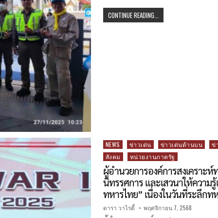
CONTINUE READING...
Posted
NEWS
ข่าวเด่น
ข่าวเด่นด้านบน
ข่
in
สังคม
หน่วยงานภาครัฐ
ผู้อำนวยการองค์การสงเคราะห์ท
นิทรรศการ และเสวนาให้ความรู้แก
ทหารไทย” เนื่องในวันที่ระลึก
ดารา วาไรตี้
พฤศจิกายน 7, 2568