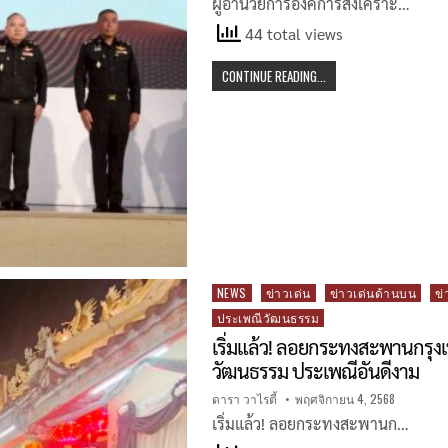
ผู้อำนวยการองค์การสงเคราะ…
44 total views
CONTINUE READING...
Posted
NEWS
ข่าวเด่น
ข่าวเด่นด้านบน
ข่
in
ประเพณีวัฒนธรรม
เริ่มแล้ว! ลอยกระทงสะพานกรุ
วัฒนธรรม ประเพณีอันดีงาม
ดารา วาไรตี้
พฤศจิกายน 4, 2568
เริ่มแล้ว! ลอยกระทงสะพานก…