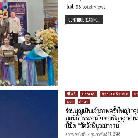
58 total views
CONTINUE READING...
Posted
NEWS
ข่าวเด่น
ข่าวเด่นด้านบน
ข่
in
พระ
สังคม
ร่วมบุญเป็นเจ้าภาพครั้งใหญ่!”
มูลนิธิบรรเทาภัย ขอเชิญทุกท่าน
นิมิต “วัดรังษีบูรณาราม”
ดารา วาไรตี้
กุมภาพันธ์ 17, 2569