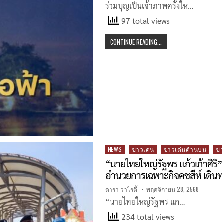
ร่วมบุญเป็นเจ้าภาพครั้งให…
97 total views
CONTINUE READING...
Posted
NEWS
ข่าวเด่น
ข่าวเด่นด้านบน
ข่
in
“นายไทยใหญ่รัฐพร แก้วเก้าศิริ”
อำนวยการเฉพาะกิจคชสีห์ เดินทา
ดารา วาไรตี้
พฤศจิกายน 28, 2568
“นายไทยใหญ่รัฐพร แก…
234 total views