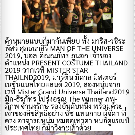
ด้านนายแบบก็มากันเพียบ ทั้ง มาริส-วชิระ
พัสว์ ศุภธนาสิรี MAN OF THE UNIVERSE
2019, บอล-ติณณภัทร์ ภูนอก เจ้าของ
ตำแหน่ง PRESENT COSTUME THAILAND
2019 จากเวที MISTER STAR
THAILND2019, มาร์ติน มิดาล มิสเตอร์
เนชั่นแนลไทยแลนด์ 2019, สองหนุ่มจาก
เวที Mister Grand Universe Thailand2019
มิก-ธีรภัทร โปร่งอรุณ The Winner ภพ-
ภิภพ จำนงรักษ์ รองอันดับหนึ่ง พร้อมด้วย
เจ้าของลิขสิทธิ์อย่าง ชัช แทนกาย ผู้จัดฯ ที่
ควง อาจารย์หนุ่ม หมอดูเทวดา หมอดูแชมป์
ประเทศไทย ก็มาวิ่งกะเค้าด้วย