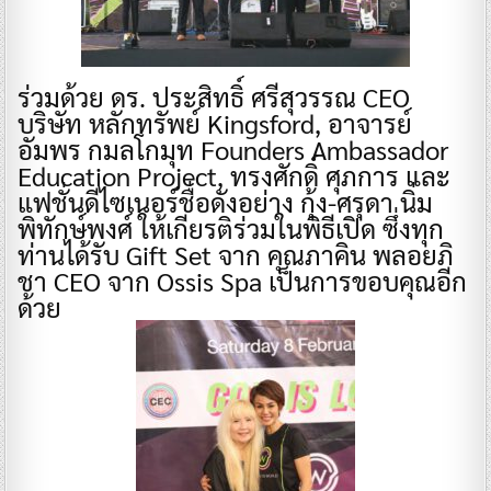
ร่วมด้วย ดร. ประสิทธิ์ ศรีสุวรรณ CEO
บริษัท หลักทรัพย์ Kingsford, อาจารย์
อัมพร กมลโกมุท Founders Ambassador
Education Project, ทรงศักดิ์ ศุภการ และ
แฟชั่นดีไซเนอร์ชื่อดังอย่าง กุ้ง-ศรุดา นิ่ม
พิทักษ์พงศ์ ให้เกียรติร่วมในพิธีเปิด ซึ่งทุก
ท่านได้รับ Gift Set จาก คุณภาคิน พลอยภิ
ชา CEO จาก Ossis Spa เป็นการขอบคุณอีก
ด้วย