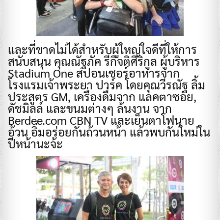
และที่ขาดไม่ได้สำหรับผู้ใหญ่ใจดีที่ให้การ
สนับสนุน คุณณัฐภัค รีกิจติศิริกูล ผู้บริหาร
Stadium One สปอนเซอร์อาหารจาก
โรงแรมเจ้าพระยา ปาร์ค โดยคุณวีรณัฐ ลิ้ม
ประสูตร GM, เครื่องดื่มจาก แลคตาซอย,
ดัชมิลล์ และขนมต่างๆ ล้นงาน จาก
Berdee.com CBN TV และเย็นตาโฟนาย
อ้วน อิ่มอร่อยกันถ้วนหน้า แล้วพบกันใหม่ใน
ปีหน้านะจ้ะ