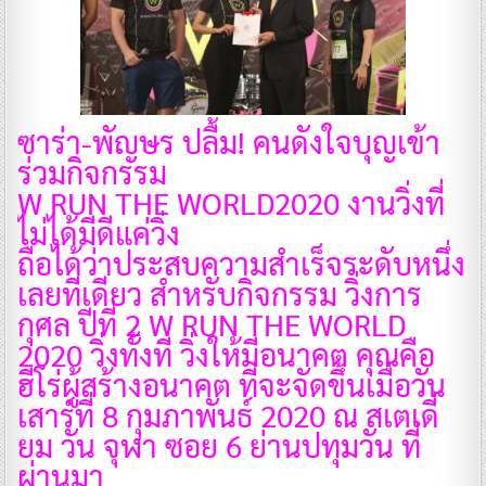
ซาร่า-พัญษร ปลื้ม! คนดังใจบุญเข้า
ร่วมกิจกรรม
W RUN THE WORLD2020 งานวิ่งที่
ไม่ได้มีดีแค่วิ่ง
ถือได้ว่าประสบความสำเร็จระดับหนึ่ง
เลยทีเดียว สำหรับกิจกรรม วิ่งการ
กุศล ปีที่ 2 W RUN THE WORLD
2020 วิ่งทั้งที วิ่งให้มีอนาคต คุณคือ
ฮีโร่ผู้สร้างอนาคต ที่จะจัดขึ้นเมื่อวัน
เสาร์ที่ 8 กุมภาพันธ์ 2020 ณ สเตเดี่
ยม วัน จุฬา ซอย 6 ย่านปทุมวัน ที่
ผ่านมา