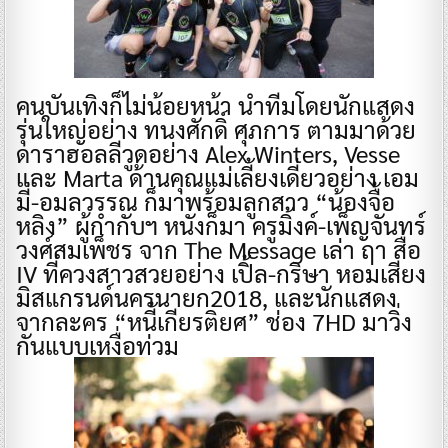
คนบันเทิงก็ไม่น้อยหน้า นำทีมโดยนักแสดง
รุ่นใหญ่อย่าง ทนงศักดิ์ ศุภการ ตามมาด้วย
ดาราฮอลลีวูดอย่าง Alex Winters, Vesse
และ Marta ด้านคุณแม่เลี้ยงเดี่ยวอย่าง เอม
มี่-อมลวรรณ ก็มาพร้อมลูกสาว “น้องจื้อ
หลิง” ผู้กำกับฯ หนังก็มา ครูมิ้งค์-เพ็ญจันทร์
วงศ์สมเพ็ชร จาก The Message เล่า ฤา สื่อ
IV ที่ควงสาวสวยอย่าง เปิ้ล-กริษา หอมเสียง
มิสแกรนด์นครนายก2018, และนักแสดง
จากละคร “หนี้เกียรติยศ” ช่อง 7HD มาวิ่ง
กันแบบเหงื่อท่วม