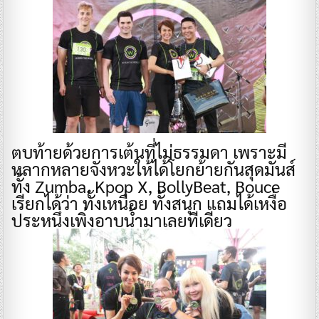
ตบท้ายด้วยการเต้นที่ไม่ธรรมดา เพราะมี
หลากหลายจังหวะให้ได้โยกย้ายกันสุดมันส์
ทั้ง Zumba, Kpop X, BollyBeat, Bouce
เรียกได้ว่า ทั้งเหนื่อย ทั้งสนุก แถมได้เหงื่อ
ประหนึ่งเพิ่งอาบน้ำมาเลยทีเดียว