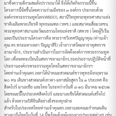
มาซึ่งความดีงามสมดังปรารถนาได้ จึงได้เกิดกิจกรรมนี้ขึ้น
โครงการนี้จัดขึ้นโดยความร่วมมือของ ๓ องค์กร ประกอบด้วย
องค์กรพระธรรมทูตโลก(WBDO), สถานีวิทยุพระพุทธศาสนาแห่ง
ชาติเฉลิมพระเกียรติ พุทธมณฑล (วพช.) และสมาคมสื่อมวลชน
พระพุทธศาสนาและวัฒนธรรมไทยแห่งชาติ (สพวช ) โดยผู้ริเริ่ม
และเป็นประธานโครงการคือ พระราชวิเทศปัญญาคุณ (ท่านเจ้า
คุณ ดร.พระมหาเหลา ปัญญาสิริ) เจ้าอาวาสวัดมหาธาตุสหราช
อาณาจักร, ประธานดำเนินการในการจัดตั้งองค์การพระธรรมทูต
โลก เพื่อจดทะเบียนในสหราชอาณาจักร,รองประธานปฏิบัติหน้าที่
ประธานองค์กรพระธรรมทูตไทยในสหราชอาณาจักรฯ
โดยท่านเจ้าคุณดร.เหลาได้นำคณะสวดมนต์ชาวพุทธอังกฤษรวม
๒๐ คน เดินทางสวดมนต์เทวดา-มหาสมัยสูตร ใน ๓ ประเทศ คือ
สิงคโปร์ มาเลเชีย และไทย ในระหว่างวันที่ ๘-๑๖ มีนาคม ๒๕๖๒
โดยขณะนี้ในประเทศสิงคโปร์ และมาเลเชียได้สวดมนต์เสร็จไป
แล้ว ด้วยความปิติยินดีอย่างยิ่งของทุกฝ่าย
สำหรับในประเทศไทยท่านเจ้าคุณดร.เหลาและคณะกำหนดเดิน
ทางมาถึงไทยในวันที่ 14 นี้พร้อมด้วยผู้แทนจากประเทศต่างๆ เช่น