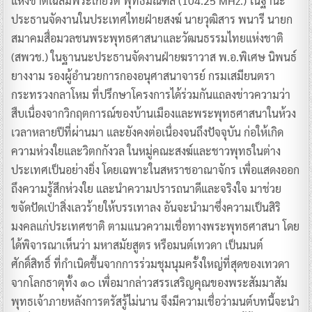
แห่งชาติเฉลิมพระเกียรติ พุทธมณฑล (104.25 MHz.) ในฐานะ
ประธานจัดงานในประเทศไทยฝ่ายสงฆ์ นายวุฒิสาร พนารี นายก
สมาคมสื่อมวลชนพระพุทธศาสนาและวัฒนธรรมไทยแห่งชาติ
(สพวช.) ในฐานนะประธานจัดงานฝ่ายฆราวาส พ.อ.พิเศษ นิพนธ์
ยางงาม รองผู้อำนวยการกองอนุศาสนาจารย์ กรมเสมียนตรา
กระทรวงกลาโหม ที่ปรึกษาโครงการได้ร่วมกันแถลงข่าวความว่า
สืบเนื่องจากวิกฤตการณ์ของบ้านเมืองและพระพุทธศาสนาในห้วง
เวลาหลายปีที่ผ่านมา และยังคงต่อเนื่องจนถึงปัจจุบัน ก่อให้เกิด
ความห่วงใยและวิตกกังวล ในหมู่คณะสงฆ์และชาวพุทธในต่าง
ประเทศเป็นอย่างยิ่ง โดยเฉพาะในสหราชอาณาจักร เพื่อแสดงออก
ถึงความรู้สึกห่วงใย และนำความปรารถนาดีและจริงใจ มาช่วย
ขจัดปัดเป่าสิ่งเลวร้ายให้บรรเทาลง อันจะนำมาซึ่งความเป็นสิริ
มงคลแก่ประเทศชาติ ตามแนวความเชื่อทางพระพุทธศาสนา โดย
ได้พิจารณาเห็นว่า มหาสมัยสูตร หรือมนต์เทวดา เป็นมนต์
ศักดิ์สิทธิ์ ที่กำเนิดขึ้นจากการร่วมชุมนุมครั้งใหญ่ที่สุดของเทวดา
จากโลกธาตุทั้ง ๑๐ เพื่อมากล่าวสรรเสริญคุณของพระสัมมาสัม
พุทธเจ้าภายหลังการตรัสรู้ไม่นาน จึงมีความเชื่อว่ามนต์บทนี้จะนำ