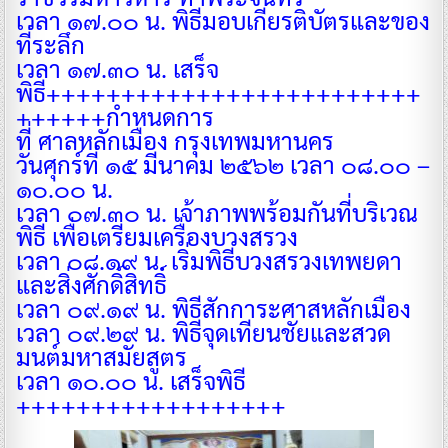
เวลา ๑๗.๐๐ น. พิธีมอบเกียรติบัตรและของ
ที่ระลึก
เวลา ๑๗.๓๐ น. เสร็จ
พิธี
+++++++++++++++++++++++++
++++++
กำหนดการ
ที่ ศาลหลักเมือง กรุงเทพมหานคร
วันศุกร์ที่ ๑๕ มีนาคม ๒๕๖๒ เวลา ๐๘.๐๐ –
๑๐.๐๐ น.
เวลา ๐๗.๓๐ น. เจ้าภาพพร้อมกันที่บริเวณ
พิธี เพื่อเตรียมเครื่องบวงสรวง
เวลา ๐๘.๑๙ น. เริ่มพิธีบวงสรวงเทพยดา
และสิ่งศักดิ์สิทธิ์
เวลา ๐๙.๑๙ น. พิธีสักการะศาสหลักเมือง
เวลา ๐๙.๒๙ น. พิธีจุดเทียนชัยและสวด
มนต์มหาสมัยสูตร
เวลา ๑๐.๐๐ น. เสร็จพิธี
++++++++++++++++++