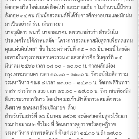
อังกฤษ สวิส ไอซ์แลนด์ สิงคโปร์ และมาเลเชีย ฯ ในจำนวนนี้มีชาว
อังกฤษ ๑๔ คน เป็นนักสวดมนต์ที่ได้รับการศึกษาอบรมและฝึกฝน
มาเป็นอย่างดี ร่วม เดินทางมา
นายวุฒิสาร พนารี นายกสมาคม สพวช.กล่าวว่า สำหรับใน
ประเทศไทยได้กำหนดจัด “โครงการสวดมหาสมัยสูตรเพื่อทดแทน
คุณแผ่นดินไทย” ขึ้น ในระหว่างวันที่ ๑๕ – ๑๖ มีนาคมนี้ โดยจัด
เฉพาะในกรุงเทพมหานครรวม ๕ แห่งกล่าวคือ วันศุกร์ที่ ๑๕
มีนาคม ๒๕๖๒ เวลา ๐๘.๐๐ – ๑๐.๐๐ น. ศาลหลักเมือง
กรุงเทพมหานคร เวลา ๑๐.๓๐ – ๑๑๓๐ น. วัดระฆังโฆสิตาราม
วรมหาวิหาร คณะ ๘ เวลา ๑๓.๐๐ – ๑๔.๓๐ น. วัดเทพศิรินทรา
วาสราชวรวิหาร และ เวลา ๑๖.๐๐ – ๑๗.๐๐ น. วัดราชบพิธสถิต
สีมารามราชวรวิหาร โดยนำคณะเข้าเฝ้าสักการะสมเด็จพระ
สังฆราช สกลมหาสังฆปริณายก ด้วย
สำหรับวันเสาร์ที่ ๑๖ มีนาคม ๒๕๖๒ จะจัดสวดเต็มสูตรใช้เวลา
รวมประมาณ ๒ ชั่วโมง ที่ วัดมหาธาตุยุวราชรังสฤษฎิ์ราช
วรมหาวิหาร ท่าพระจันทร์ ตั้งแต่เวลา ๑๔.๓๐ น.ถึง ๑๗.๐๐