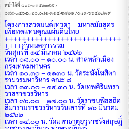
หน้าได้ที่ ๐๘๖-๓๑๕๑๓๕๕ /
๐๙๙-๓๔๖๕๓๒๐,๐๘๑-๗๑๔-๒๗๒๒ /๐๘๑-๖๖๕๒๘๗๙
โครงการสวดมนต์เทวดา – มหาสมัยสูตร
เพื่อทดแทนคุณแผ่นดินไทย
+++++++++++++++++++++++++++
++++
กำหนดการรวม
วันศุกร์ที่ ๑๕ มีนาคม ๒๕๖๒
เวลา ๐๘.๐๐ – ๑๐.๐๐ น. ศาลหลักเมือง
กรุงเทพมหานคร
เวลา ๑๐.๓๐ – ๑๑๓๐ น. วัดระฆังโฆสิตา
รามวรมหาวิหาร คณะ ๘
เวลา ๑๓.๐๐ – ๑๔.๓๐ น. วัดเทพศิรินทรา
วาสราชวรวิหาร
เวลา ๑๖.๐๐ – ๑๗.๐๐ น. วัดราชบพิธสถิต
สีมารามราชวรวิหาร
วันเสาร์ที่ ๑๖ มีนาคม
๒๕๖๒
เวลา ๑๕.๐๐ น. วัดมหาธาตุยุวราชรังสฤษฎิ์
ราชวรมหาวิหาร ท่าพระจันทร์