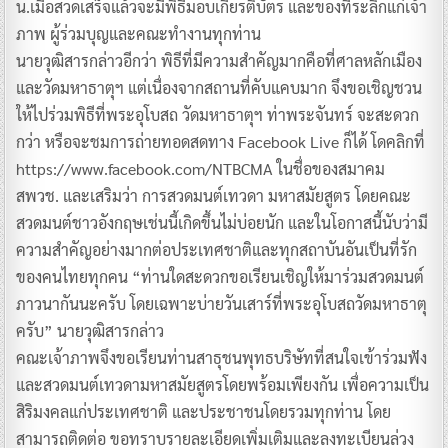
น.เมื่อสวดเสร็จแล้วจะมีพิธีมอบเกียรติบัตร และของที่ระลึกแก่เจ้า
ภาพ ผู้ร่วมบุญและคณะทำงานทุกท่าน
นายวุฒิสารกล่าวอีกว่า พิธีที่มีความสำคัญมากคือที่ศาลหลักเมือง
และวัดมหาธาตุฯ แต่เนื่องจากสถานที่คับแคบมาก จึงขอเชิญชวน
ให้ไปร่วมพิธีที่พระอุโบสถ วัดมหาธาตุฯ ท่าพระจันทร์ จะสะดวก
กว่า หรือจะชมการถ่ายทอดสดทาง Facebook Live ก็ได้ โดคลิกที่
https://www.facebook.com/NTBCMA ในชื่อของสมาคม
สพวช. และเสริมว่า การสวดมนต์เทวดา มหาสมัยสูตร โดยคณะ
สวดมนต์ชาวอังกฤษเช่นนี้เกิดขึ้นไม่บ่อยนัก และในโอกาสนี้นับว่ามี
ความสำคัญอย่างมากต่อประเทศชาติและทุกสถาบันอันเป็นที่รัก
ของคนไทยทุกคน “ท่านใดสะดวกขอเรียนเชิญให้มาร่วมสวดมนต์
ภาวนากันนะครับ โดยเฉพาะบ่ายวันเสาร์ที่พระอุโบสถวัดมหาธาตุ
ครับ” นายวุฒิสารกล่าว
คณะเจ้าภาพจึงขอเรียนท่านสาธุชนพุทธบริษัทที่สนใจเข้าร่วมฟัง
และสวดมนต์เทวดามหาสมัยสูตรโดยพร้อมเพียงกัน เพื่อความเป็น
สิริมงคลแก่ประเทศชาติ และประชาชนโดยรวมทุกท่าน โดย
สามารถติดต่อ ขอทราบรายละเอียดเพิ่มเติมและลงทะเบียนล่วง