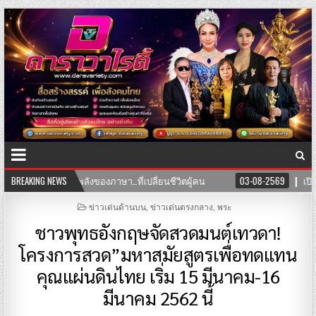
งของภาษา…ที่เปลี่ยนชีวิตผู้คน
BREAKING NEWS
03-08-2569
เปิดแล้ว! คลินิก TNH 
POSTED
ข่าวเด่นด้านบน
,
ข่าวเด่นตรงกลาง
,
พระ
IN
ชาวพุทธอังกฤษจัดสวดมนต์เทวดา!
โครงการสวด”มหาสมัยสูตรเพื่อทดแทน
คุณแผ่นดินไทย เริ่ม 15 มีนาคม-16
มีนาคม 2562 นี้