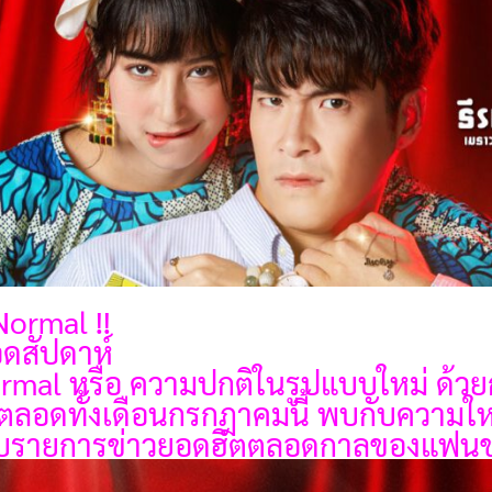
ormal !!
อดสัปดาห์
 Normal หรือ ความปกติในรูปแบบใหม่ ด้
ตลอดทั้งเดือนกรกฎาคมนี้ พบกับความให
ต่อกับรายการข่าวยอดฮิตตลอดกาลของแฟนช