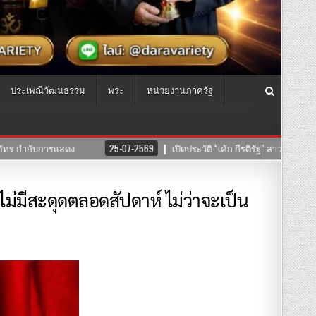
ประเพณีวัฒนธรรม
พระ
หน่วยงานภาครัฐ
สวยครบเครื่อง ที่แท้คือทายาทนักแสดงมากฝีมือ!
24-07-2569
ADOT° เปิด
ม่มีสะดุดตลอดสัปดาห์ ไม่ว่าจะเป็น