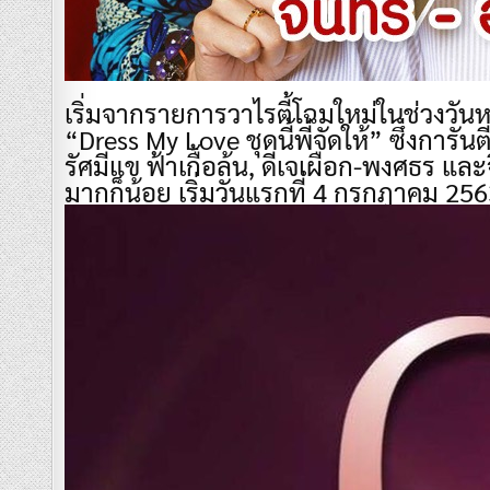
เริ่มจากรายการวาไรตี้โฉมใหม่ในช่วงวันห
“Dress My Love ชุดนี้พี่จัดให้” ซึ่งการ
รัศมีแข ฟ้าเกื้อล้น, ดีเจเผือก-พงศธร แ
มากก็น้อย เริ่มวันแรกที่ 4 กรกฎาคม 25