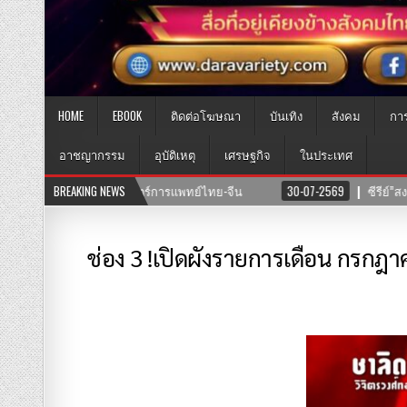
HOME
EBOOK
ติดต่อโฆษณา
บันเทิง
สังคม
กา
อาชญากรรม
อุบัติเหตุ
เศรษฐกิจ
ในประเทศ
รีย์”สงครามนางแบบโมเดล”ค่าย บริษัทแสงตะวันฟิล์ม” นำทีมโดยตัวแม่ “อุ๊บ วิริย
BREAKING NEWS
ช่อง 3 !เปิดผังรายการเดือน กรกฎา