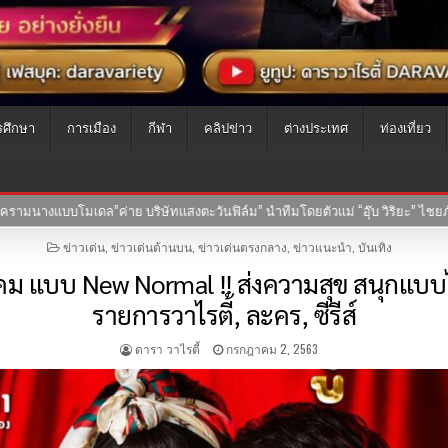
รศึกษา
การเมือง
กีฬา
คลิปข่าว
ต่างประเทศ
ท่องเที่ยว
ะ” ไชยภัทร กำกับการแสดง
25-07-2569
เปิดประวัติ “เค้ก กีรติรัฐ” สาว
POSTED
ข่าวเด่น
,
ข่าวเด่นด้านบน
,
ข่าวเด่นตรงกลาง
,
ข่าวแนะนำ
,
บันเทิง
IN
คม แบบ New Normal !! ส่งความสุข สนุกแบบไ
รายการวาไรตี้, ละคร, ซีรีส์
ดารา วาไรตี้
กรกฎาคม 2, 2563