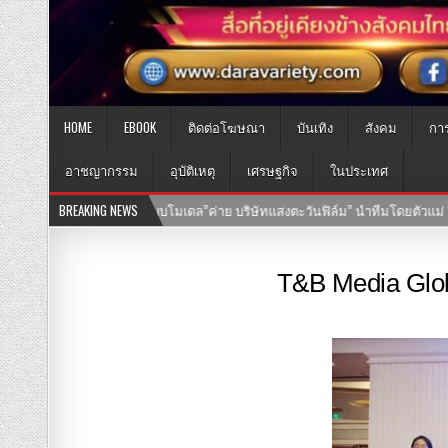
HOME
EBOOK
ติดต่อโฆษณา
บันเทิง
สังคม
กา
อาชญากรรม
อุบัติเหตุ
เศรษฐกิจ
ในประเทศ
 วิริยะ” ไชยภัทร กำกับการแสดง
BREAKING NEWS
25-07-2569
เปิดประวัติ “เค้ก กีรติรั
T&B Media Glo