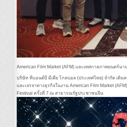
American Film Market (AFM) และเทศกาลภาพยนตร์นานา
บริษัท ทีแอนด์บี มีเดีย โกลบอล (ประเทศไทย) จำกัด 
และเจรจาทางธุรกิจในงาน American Film Market (AFM) 
Festival ครั้งที่ 7 ณ สาธารณรัฐประชาชนจีน