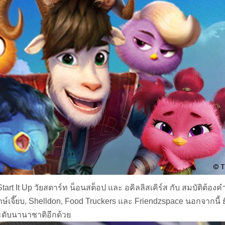
rt It Up วัยสตาร์ท น็อนสต็อป และ อคิลลิสเคิร์ส กับ สมบัติต้องค
์พิทักษ์เจี๊ยบ, Shelldon, Food Truckers และ Friendzspace นอกจาก
ระดับนานาชาติอีกด้วย