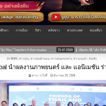
รศึกษา
การเมือง
กีฬา
คลิปข่าว
ต่างประเทศ
ท่องเที่ยว
ฐ” สาวสวยครบเครื่อง ที่แท้คือทายาทนักแสดงมากฝีมือ!
24-07-2569
ADOT°
POSTED
NEWS
,
ข่าวเด่น
,
ข่าวเด่นด้านบน
,
ข่าวเด่นตรงกลาง
,
ข่าวแนะนำ
,
บันเทิง
IN
bal นำผลงานภาพยนตร์ และ แอนิเมชัน ร
ดารา วาไรตี้
ธันวาคม 25, 2568