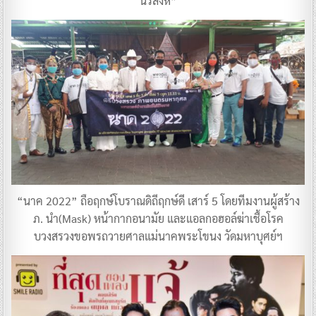
นรสิงห์”
“นาค 2022” ถือฤกษ์โบราณดิถีฤกษ์ดี เสาร์ 5 โดยทีมงานผู้สร้าง
ภ. นำ(Mask) หน้ากากอนามัย และแอลกอฮอล์ฆ่าเชื้อโรค
บวงสรวงขอพรถวายศาลแม่นาคพระโขนง วัดมหาบุศย์ฯ