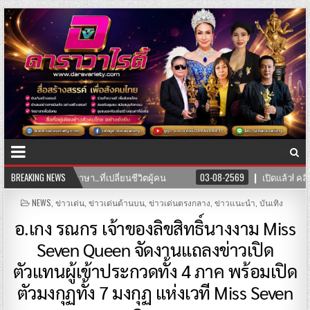
ิตผู้คน
BREAKING NEWS
03-08-2569
เปิดแล้ว! คลินิก TNH แพทย์แผนจีนและแพทย์แ
POSTED
NEWS
,
ข่าวเด่น
,
ข่าวเด่นด้านบน
,
ข่าวเด่นตรงกลาง
,
ข่าวแนะนำ
,
บันเทิง
IN
อ.เกง รณกร เจ้าของลิขสิทธิ์นางงาม Miss
Seven Queen จัดงานแถลงข่าวเปิด
ตัวแทนผู้เข้าประกวดทั้ง 4 ภาค พร้อมเปิด
ตัวมงกุฏทั้ง 7 มงกุฏ แห่งเวที Miss Seven