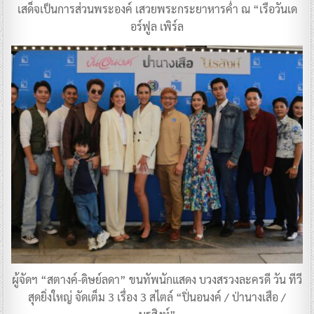
เสด็จเป็นการส่วนพระองค์ เสวยพระกระยาหารค่ำ ณ “เรือวันเด
อร์ฟูล เพิร์ล
ผู้จัดฯ “สตางค์-ดิษย์ลดา” ขนทัพนักแสดง บวงสรวงละครดี วัน ทีวี
สุดยิ่งใหญ่ จัดเต็ม 3 เรื่อง 3 สไตล์ “ปิ่นอนงค์ / ป่านางเสือ /