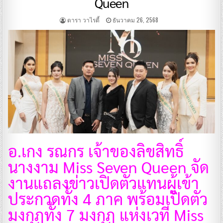
Queen
ดารา วาไรตี้
ธันวาคม 26, 2568
อ.เกง รณกร เจ้าของลิขสิทธิ์
นางงาม Miss Seven Queen จัด
งานแถลงข่าวเปิดตัวแทนผู้เข้า
ประกวดทั้ง 4 ภาค พร้อมเปิดตัว
มงกุฏทั้ง 7 มงกุฏ แห่งเวที Miss