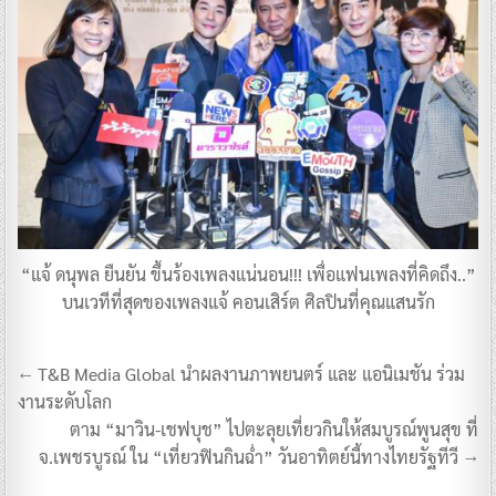
“แจ้ ดนุพล ยืนยัน ขึ้นร้องเพลงแน่นอน!!! เพื่อแฟนเพลงที่คิดถึง..”
บนเวทีที่สุดของเพลงแจ้ คอนเสิร์ต ศิลปินที่คุณแสนรัก
แนะแนว
← T&B Media Global นำผลงานภาพยนตร์ และ แอนิเมชัน ร่วม
เรื่อง
งานระดับโลก
ตาม “มาวิน-เชฟบุช” ไปตะลุยเที่ยวกินให้สมบูรณ์พูนสุข ที่
จ.เพชรบูรณ์ ใน “เที่ยวฟินกินฉ่ำ” วันอาทิตย์นี้ทางไทยรัฐทีวี →