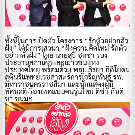
ทั้งนี้ในการเปิดตัว โครงการ “รักตัวอย่ากลัว
ฝัง” ได้มีการเสวนา “ฝังความคิดใหม่ รักตัว
อย่ากลัวฝัง” โดย นายสุธี ชุดชา รอง
ประธานสภาเด็กและเยาวชนแห่ง
ประเทศไทย พร้อมด้วย พญ. สิรยา กิติโยดม
สูตินรีแพทย์เวชศาสตร์การเจริญพันธุ์ รพ.
มหาราชนครราชสีมา และนักแสดงผู้มี
ทัศนคติเรื่องเพศแบบคนรุ่นใหม่ ติช่า-กันติ
ชา ชุมมะ