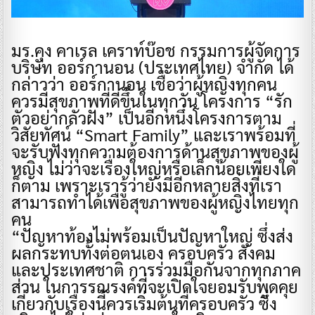
มร.คุง คาเรล เคราท์บ๊อช กรรมการผู้จัดการ
บริษัท ออร์กานอน (ประเทศไทย) จำกัด ได้
กล่าวว่า ออร์กานอน เชื่อว่าผู้หญิงทุกคน
ควรมีสุขภาพที่ดีขึ้นในทุกวัน โครงการ “รัก
ตัวอย่ากลัวฝัง” เป็นอีกหนึ่งโครงการตาม
วิสัยทัศน์ “Smart Family” และเราพร้อมที่
จะรับฟังทุกความต้องการด้านสุขภาพของผู้
หญิง ไม่ว่าจะเรื่องใหญ่หรือเล็กน้อยเพียงใด
ก็ตาม เพราะเรารู้ว่ายังมีอีกหลายสิ่งที่เรา
สามารถทำได้เพื่อสุขภาพของผู้หญิงไทยทุก
คน
“ปัญหาท้องไม่พร้อมเป็นปัญหาใหญ่ ซึ่งส่ง
ผลกระทบทั้งต่อตนเอง ครอบครัว สังคม
และประเทศชาติ การร่วมมือกันจากทุกภาค
ส่วน ในการรณรงค์ที่จะเปิดใจยอมรับพูดคุย
เกี่ยวกับเรื่องนี้ควรเริ่มต้นที่ครอบครัว ซึ่ง