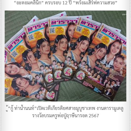
“อะตอมคลินิก” ครบรอบ 12 ปี “พร้อมเสิร์ฟความสวย”
ู้”กู้ ท่าน้ำนนท์”เปิดเวทีเกียรติยศสายมูบูชาเทพ งานดารามูเตลู
รางวัลบรมครูพ่อปู่ฤาษีนารอด 2567