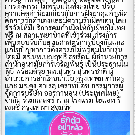
การตั้งครรภ์ไม่พร้อมในสังคมไทย ปรับ
ความคิดค่านิยมเกี่ยวกับการฝังยาคุมกำเนิด
คือการรักตัวเองและมีความรับผิดชอบ โดย
รัฐจัดให้มีบริการคุมกำเนิดให้กับผู้หญิงไทย
ฟรี ณ สถานพยาบาลที่เข้าร่วมโครงการ
เพื่อตอบรับกับยุทธศาสตร์การป้องกันและ
แก้ไขปัญหาการตั้งครรภ์ไม่พร้อมในวัยรุ่น
โดยมี ดร.นพ.บุญฤทธิ์ สุขรัตน์ ผู้อำนวยการ
สำนักอนามัยการเจริญพันธุ์ เป็นประธานใน
พิธี พร้อมด้วย นพ.สุนทร สุนทรชาติ ผู้
อำนวยการสำนักอนามัย กรุงเทพมหานคร
และ มร.คุง คาเรล เคราท์บ๊อช กรรมการผู้
จัดการบริษัท ออร์กานอน (ประเทศไทย)
จำกัด ร่วมแถลงข่าว ณ โรงแรม ไฮแอท รี
เจนซี่ กรุงเทพฯ สุขุมวิท