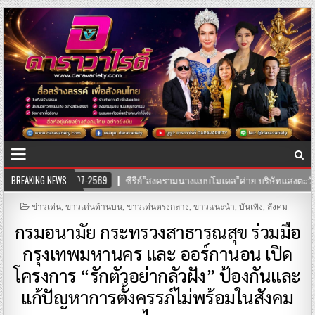
งแบบโมเดล”ค่าย บริษัทแสงตะวันฟิล์ม” นำทีมโดยตัวแม่ “อุ๊บ วิริยะ” ไชยภัทร กำ
BREAKING NEWS
POSTED
ข่าวเด่น
,
ข่าวเด่นด้านบน
,
ข่าวเด่นตรงกลาง
,
ข่าวแนะนำ
,
บันเทิง
,
สังคม
IN
กรมอนามัย กระทรวงสาธารณสุข ร่วมมือ
กรุงเทพมหานคร และ ออร์กานอน เปิด
โครงการ “รักตัวอย่ากลัวฝัง” ป้องกันและ
แก้ปัญหาการตั้งครรภ์ไม่พร้อมในสังคม