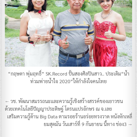
“กฤษดา พุ่มฤทธิ์” SK.Record ปั้นสองศิลปินสาว.. ประเดิม“น้ำ
ท่วมพ่ายน้ำใจ 2020”ให้กำลังใจคนไทย
แนะแนว
← วช. พัฒนาสมรรถนะและความรู้เชิงสร้างสรรค์ของเยาวชน
เรื่อง
ด้วยเทคโนโลยีปัญญาประดิษฐ์ โดรนแปรอักษร ณ จ.เลย
เสริมความรู้ด้าน Big Data ตามรอยร้านอร่อยทรงวาด หนังหักเหลี่
ยมสุดมัน วันเสาร์ที่ 9 กันยายน นี้ทาง ช่อง3 →