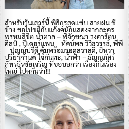
สำหรับวันเสาร์นี้ พิธีกรสุดแซ่บ สายฝน ชี
ช้าง ขอไปขยี้กับแก๊งค์นักแสดงจากละคร
พรหมลิขิต น้ำตาล – พิจักขณา วงศารัตน
ศิลป์ , ปีเตอร์แพน – ทัศน์พล วิวิธวรรธ์, พีพี
– ปุญญ์ปรีดี คุ้มพร้อมรอดสวาสดิ์, ยิหวา –
ปรียากานต์ ใจกันทะ, น้ำฟ้า – ธัญญภัสร์
ภัทรธีรชัยเจริญ ที่ขอบอกว่า เรื่องกินเรื่อง
ใหญ่ ไปดูกันว่า!!!