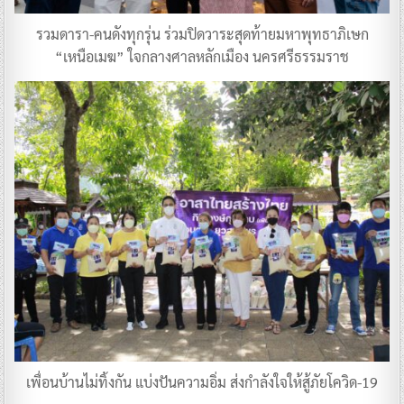
รวมดารา-คนดังทุกรุ่น ร่วมปิดวาระสุดท้ายมหาพุทธาภิเษก
“เหนือเมฆ” ใจกลางศาลหลักเมือง นครศรีธรรมราช
เพื่อนบ้านไม่ทิ้งกัน แบ่งปันความอิ่ม ส่งกำลังใจให้สู้ภัยโควิด-19