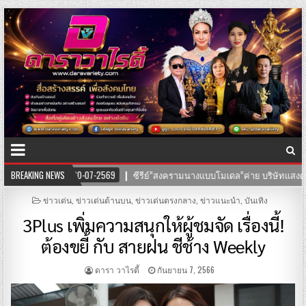
ษัทแสงตะวันฟิล์ม” นำทีมโดยตัวแม่ “อุ๊บ วิริยะ” ไชยภัทร กำกับการแสดง
BREAKING NEWS
POSTED
ข่าวเด่น
,
ข่าวเด่นด้านบน
,
ข่าวเด่นตรงกลาง
,
ข่าวแนะนำ
,
บันเทิง
IN
3Plus เพิ่มความสนุกให้ผู้ชมจัด เรื่องนี้!
ต้องขยี้ กับ สายฝน ชีช้าง Weekly
ดารา วาไรตี้
กันยายน 7, 2566