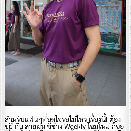
สำหรับแฟนๆที่อดใจรอไม่ไหว เรื่องนี้! ต้อง
ขยี้ กับ สายฝน ชีช้าง Weekly โฉมใหม่ ก็ขอ