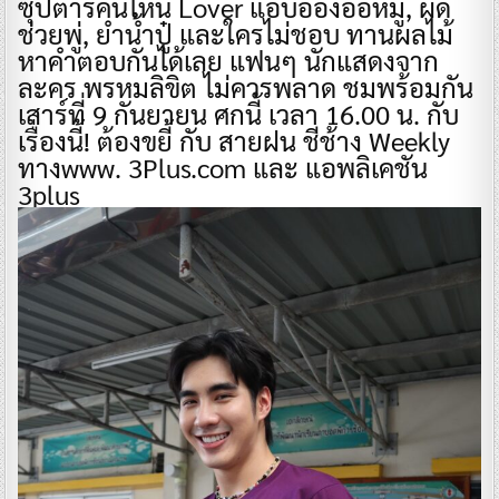
ซุปตาร์คนไหน Lover แอ็บอ่องออหมู, ผัด
ช่วยพู่, ยำน้ำปู๋ และใครไม่ชอบ ทานผลไม้
หาคำตอบกันได้เลย แฟนๆ นักแสดงจาก
ละคร พรหมลิขิต ไม่ควรพลาด ชมพร้อมกัน
เสาร์ที่ 9 กันยายน ศกนี้ เวลา 16.00 น. กับ
เรื่องนี้! ต้องขยี้ กับ สายฝน ชีช้าง Weekly
ทางwww. 3Plus.com และ แอพลิเคชัน
3plus