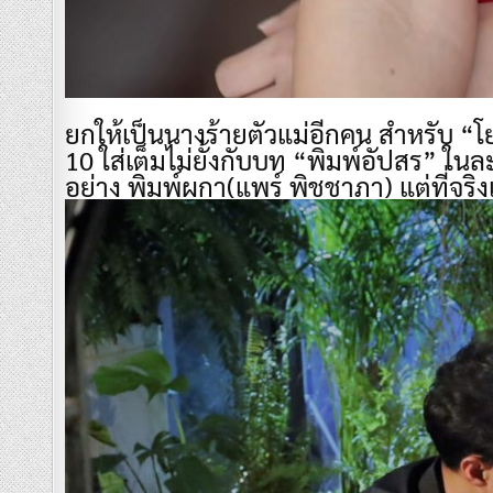
​ยกให้เป็นนางร้ายตัวแม่อีกคน สำหรับ “โย
10 ใส่เต็มไม่ยั้งกับบท “พิมพ์อัปสร” ใ
อย่าง พิมพ์ผกา(แพร์ พิชชาภา) แต่ที่จริง