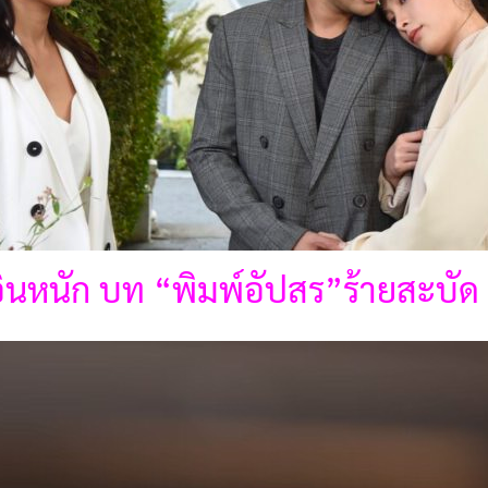
อินหนัก บท “พิมพ์อัปสร”ร้ายสะบัด 