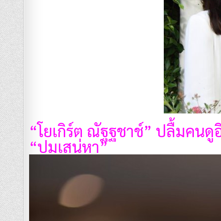
“โยเกิร์ต ณัฐฐชาช์” ปลื้มคนดู
“ปมเสน่หา”