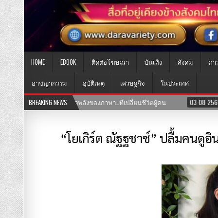
HOME
EBOOK
ติดต่อโฆษณา
บันเทิง
สังคม
กา
อาชญากรรม
อุบัติเหตุ
เศรษฐกิจ
ในประเทศ
03-08-2569
BREAKING NEWS
เปิดแล้ว! คลินิก TNH แพทย์แผนจีนและแพทย์แผนไทย พร้อมให
“โยเกิร์ต ณัฐฐชาช์” ปลื้มคนดูอ