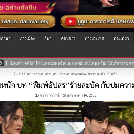
รศึกษา
การเมือง
กีฬา
คลิปข่าว
ต่างประเทศ
ท่องเที่ยว
้บริการสุขภาพแบบองค์รวม ผสานศาสตร์การแพทย์ไทย-จีน
30-07-2569
POSTED
ข่าวเด่น
,
ข่าวเด่นด้านบน
,
ข่าวเด่นตรงกลาง
,
ข่าวแนะนำ
,
บันเทิง
IN
ินหนัก บท “พิมพ์อัปสร”ร้ายสะบัด กับปมความร
ดารา วาไรตี้
พฤษภาคม 14, 2565