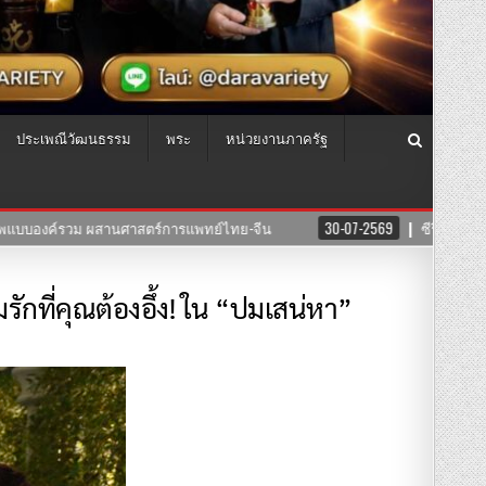
ประเพณีวัฒนธรรม
พระ
หน่วยงานภาครัฐ
ซีรีย์”สงครามนางแบบโมเดล”ค่าย บริษัทแสงตะวันฟิล์ม” นำทีมโดยตัวแม่ “อุ๊บ วิ
ักที่คุณต้องอึ้ง! ใน “ปมเสน่หา”