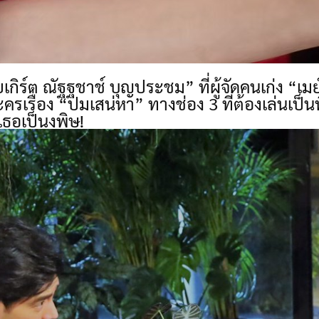
เกิร์ต ณัฐฐชาช์ บุญประชม” ที่ผู้จัดคนเก่ง “เม
นละครเรื่อง “ปมเสน่หา” ทางช่อง 3 ที่ต้องเล่น
เธอเป็นงูพิษ!