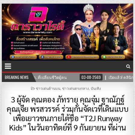
ี่เปลี่ยนชีวิตผู้คน
BREAKING NEWS
03-08-2569
เปิดแล้ว! คลินิก TNH แพทย์แผนจ
POSTED
ข่าวเด่นด้านบน
,
ข่าวเด่นตรงกลาง
,
บันเทิง
IN
3 ผู้จัด คุณตอง ภัทรายุ คุณจุ๋ม ฐาณัฏฐ์
คุณเจีย พรสวรรค์ ร่วมกันจัดเวทีเดินแบบ
เพื่อเยาวชนภายใต้ชื่อ “T2J Runway
Kids” ในวันอาทิตย์ที่ 9 กันยายน ที่ผ่าน