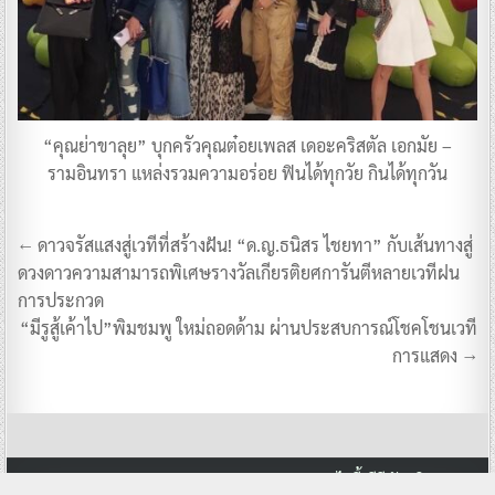
“คุณย่าขาลุย” บุกครัวคุณต๋อยเพลส เดอะคริสตัล เอกมัย –
รามอินทรา แหล่งรวมความอร่อย ฟินได้ทุกวัย กินได้ทุกวัน
แนะแนว
← ดาวจรัสแสงสู่เวทีที่สร้างฝัน! “ด.ญ.ธนิสร ไชยทา” กับเส้นทางสู่
เรื่อง
ดวงดาวความสามารถพิเศษรางวัลเกียรติยศการันตีหลายเวทีฝน
การประกวด
“มีรูสู้เค้าไป”พิมชมพู ใหม่ถอดด้าม ผ่านประสบการณ์โชคโชนเวที
การแสดง →
Copyright © 2026 Dara Variety ดาราวาไรตี้ ทีวีบันเทิง