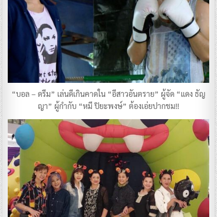
“บอล – ดรีม” เล่นดีเกินคาดใน “อีสาวอันตราย” ผู้จัด “แดง ธัญ
ญา” ผู้กำกับ “หมี ปิยะพงษ์” ต้องเอ่ยปากชม!!