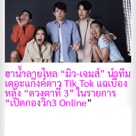
ฮาน้ำลายไหล “มิว-เจมส์” นำทีม
เดอะแก๊งค์ดาว Tik Tok แฉเบื้อง
หลัง “ดวงตาที่ 3” ในรายการ
“เปิดกองวิก3 Online
”