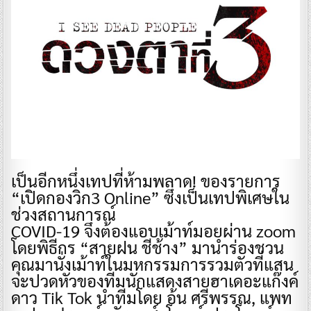
​เป็นอีกหนึ่งเทปที่ห้ามพลาด! ของรายการ
“เปิดกองวิก3 Online” ซึ่งเป็นเทปพิเศษใน
ช่วงสถานการณ์
COVID-19 จึงต้องแอบเม้าท์มอยผ่าน zoom
โดยพิธีกร “สายฝน ชีช้าง” มานำร่องชวน
คุณมานั่งเม้าท์ในมหกรรมการรวมตัวที่แสน
จะปวดหัวของทีมนักแสดงสายฮาเดอะแก๊งค์
ดาว Tik Tok นำทีมโดย อ้น ศรีพรรณ, แพท