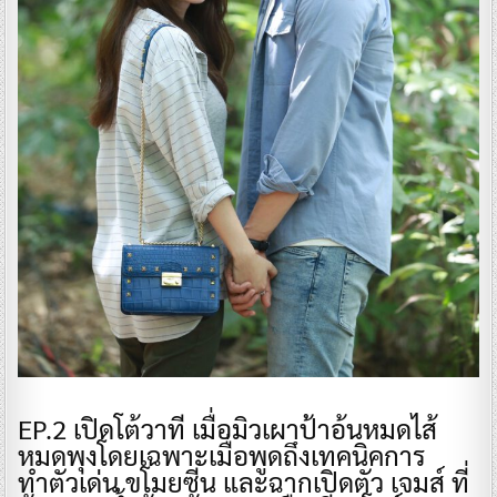
​EP.2 เปิดโต้วาที เมื่อมิวเผาป้าอ้นหมดไส้
หมดพุงโดยเฉพาะเมื่อพูดถึงเทคนิคการ
ทำตัวเด่น ขโมยซีน และฉากเปิดตัว เจมส์ ที่