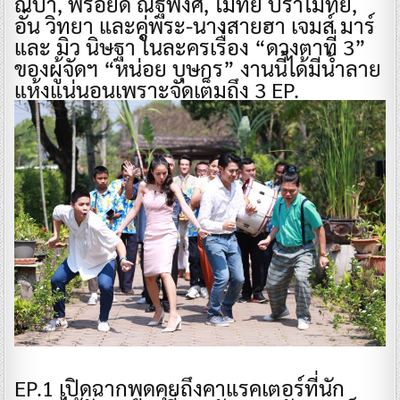
ณปา, ฟรอยด์ ณัฐพงศ์, โมทย์ ปราโมทย์,
อั๋น วิทยา และคู่พระ-นางสายฮา เจมส์ มาร์
และ มิว นิษฐา ในละครเรื่อง “ดวงตาที่ 3”
ของผู้จัดฯ “หน่อย บุษกร” งานนี้ได้มีน้ำลาย
แห้งแน่นอนเพราะจัดเต็มถึง 3 EP.
​EP.1 เปิดฉากพูดคุยถึงคาแรคเตอร์ที่นัก