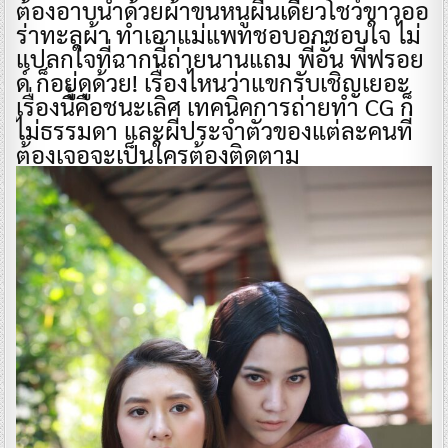
ต้องอาบน้ำด้วยผ้าขนหนูผืนเดียวโชว์ขาวออ
ร่าทะลุผ้า ทำเอาแม่แพทชอบอกชอบใจ ไม่
แปลกใจที่ฉากนี้ถ่ายนานแถม พี่อั๋น พี่ฟรอย
ด์ ก็อยู่ดูด้วย! เรื่องไหนว่าแขกรับเชิญเยอะ
เรื่องนี้คือชนะเลิศ เทคนิคการถ่ายทำ CG ก็
ไม่ธรรมดา และผีประจำตัวของแต่ละคนที่
ต้องเจอจะเป็นใครต้องติดตาม