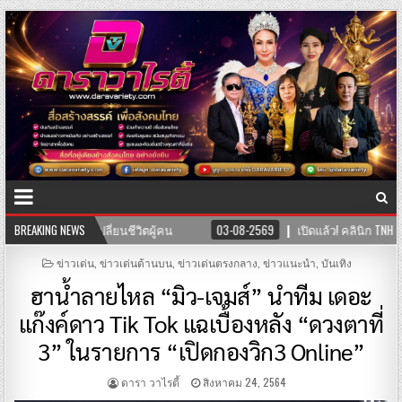
-2569
BREAKING NEWS
เปิดแล้ว! คลินิก TNH แพทย์แผนจีนและแพทย์แผนไทย พร้อมให้บริการ
POSTED
ข่าวเด่น
,
ข่าวเด่นด้านบน
,
ข่าวเด่นตรงกลาง
,
ข่าวแนะนำ
,
บันเทิง
IN
ฮาน้ำลายไหล “มิว-เจมส์” นำทีม เดอะ
แก๊งค์ดาว Tik Tok แฉเบื้องหลัง “ดวงตาที่
3” ในรายการ “เปิดกองวิก3 Online”
ดารา วาไรตี้
สิงหาคม 24, 2564