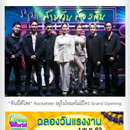
“คืนนี้พี่โสด” Rocketeer อยู่ในโหมดไม่มีใคร Grand Opening