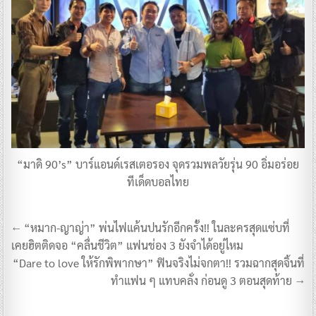
“มาดิ 90’s” บาร์แอนด์เรสเตอรอง จุดรวมพลวัยรุ่น 90 อิ่มอร่อย
ทีเด็ดบอลไทย
แนะแนว
← “หมาก-ญาญ่า” พ่นไฟแค้นปนรักอีกครั้ง!! ในละครสุดแซ่บที่
เรื่อง
เคยฮิตติดจอ “คลื่นชีวิต” ​แฟนช่อง 3 ยังจำได้อยู่ไหม
“Dare to love ให้รักพิพากษา” ฟินจริงไม่จกตา!! รวมฉากสุดจิ้นที่
ทำแฟน ๆ แทบคลั่ง ก่อนดู 3 ตอนสุดท้าย →