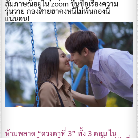
สัมภาษณ์อยู่ใน zoom ขึ้นชื่อเรื่องความ
วุ่นวาย กองสายฮาคงหนีไม่พ้นกองนี้
แน่นอน!
ห้ามพลาด “ดวงตาที่ 3” ทั้ง 3 ตอน ใน