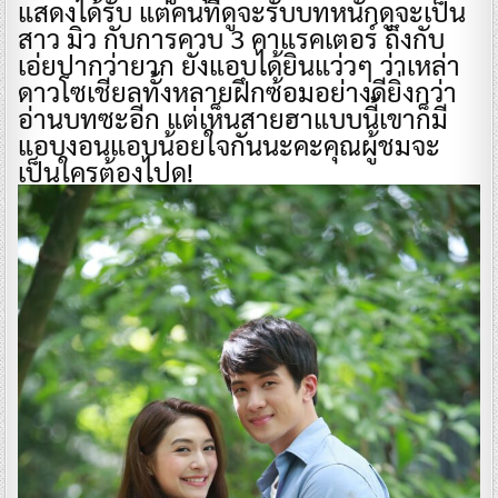
แสดงได้รับ แต่คนที่ดูจะรับบทหนักดูจะเป็น
สาว มิว กับการควบ 3 คาแรคเตอร์ ถึงกับ
เอ่ยปากว่ายาก ยังแอบได้ยินแว่วๆ ว่าเหล่า
ดาวโซเชียลทั้งหลายฝึกซ้อมอย่างดียิ่งกว่า
อ่านบทซะอีก แต่เห็นสายฮาแบบนี้เขาก็มี
แอบงอนแอบน้อยใจกันนะคะคุณผู้ชมจะ
เป็นใครต้องไปดู!