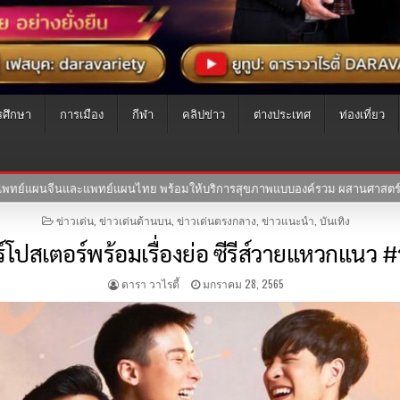
รศึกษา
การเมือง
กีฬา
คลิปข่าว
ต่างประเทศ
ท่องเที่ยว
ผสานศาสตร์การแพทย์ไทย-จีน
30-07-2569
ซีรีย์”สงครามนางแบบโมเดล
POSTED
ข่าวเด่น
,
ข่าวเด่นด้านบน
,
ข่าวเด่นตรงกลาง
,
ข่าวแนะนำ
,
บันเทิง
IN
ร์โปสเตอร์พร้อมเรื่องย่อ ซีรีส์วายแหวกแนว 
ดารา วาไรตี้
มกราคม 28, 2565