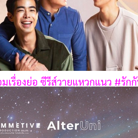
อมเรื่องย่อ ซีรีส์วายแหวกแนว #รัก