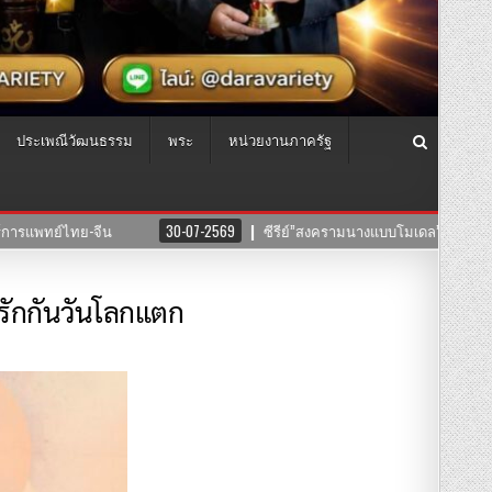
ประเพณีวัฒนธรรม
พระ
หน่วยงานภาครัฐ
”ค่าย บริษัทแสงตะวันฟิล์ม” นำทีมโดยตัวแม่ “อุ๊บ วิริยะ” ไชยภัทร กำกับการแสด
#รักกันวันโลกแตก