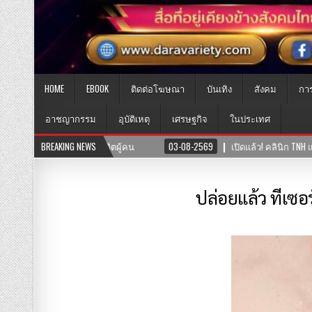
HOME
EBOOK
ติดต่อโฆษณา
บันเทิง
สังคม
กา
อาชญากรรม
อุบัติเหตุ
เศรษฐกิจ
ในประเทศ
! คลินิก TNH แพทย์แผนจีนและแพทย์แผนไทย พร้อมให้บริการสุขภาพแบบองค์รวม 
BREAKING NEWS
ปล่อยแล้ว ทีเซอ