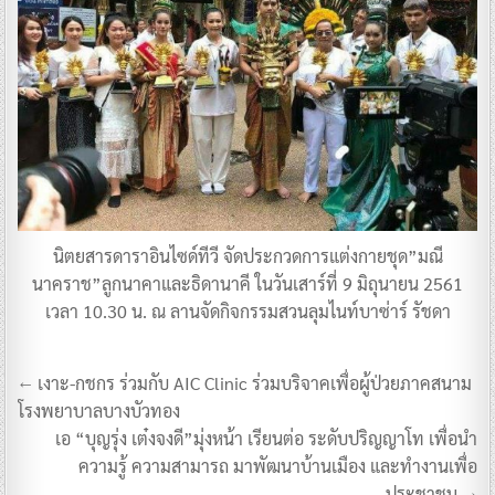
นิตยสารดาราอินไซด์ทีวี จัดประกวดการแต่งกายชุด”มณี
นาคราช”ลูกนาคาและธิดานาคี ในวันเสาร์ที่ 9 มิถุนายน 2561
เวลา 10.30 น. ณ ลานจัดกิจกรรมสวนลุมไนท์บาซ่าร์ รัชดา
แนะแนว
← เงาะ-กชกร ร่วมกับ AIC Clinic ร่วมบริจาคเพื่อผู้ป่วยภาคสนาม
เรื่อง
โรงพยาบาลบางบัวทอง
เอ “บุญรุ่ง เต๋งจงดี”มุ่งหน้า เรียนต่อ ระดับปริญญาโท เพื่อนำ
ความรู้ ความสามารถ มาพัฒนาบ้านเมือง และทำงานเพื่อ
ประชาชน →