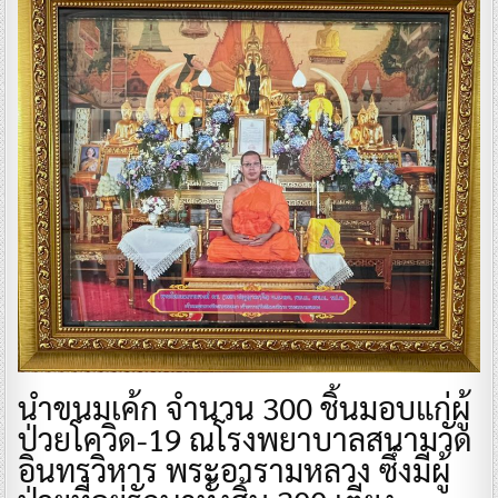
นำขนมเค้ก จำนวน 300 ชิ้นมอบแก่ผู้
ป่วยโควิด-19 ณโรงพยาบาลสนามวัด
อินทรวิหาร พระอารามหลวง ซึ่งมีผู้