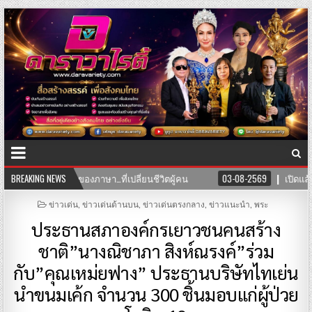
งภาษา…ที่เปลี่ยนชีวิตผู้คน
BREAKING NEWS
03-08-2569
เปิดแล้ว! คลินิก TNH แพท
POSTED
ข่าวเด่น
,
ข่าวเด่นด้านบน
,
ข่าวเด่นตรงกลาง
,
ข่าวแนะนำ
,
พระ
IN
ประธานสภาองค์กรเยาวชนคนสร้าง
ชาติ”นางณิชาภา สิงห์ณรงค์”ร่วม
กับ”คุณเหม่ยฟาง” ประธานบริษัทไทเย่น
นำขนมเค้ก จำนวน 300 ชิ้นมอบแก่ผู้ป่วย