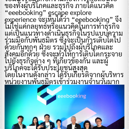
ของทั้งผู้บริโภคและธุรกิจ ภายใต้แนวคิด
“eeebooking” escape explore
experience จะเห็นได้ว่า “eeebooking” จึง
ไม่ใช่แค่กลยุทธ์หรือแนวคิดในการทำธุรกิจ
แต่เป็นแนวทางดำเนินธุรกิจในรูปแบบความ
ร่วมมือกับพันธมิตร ซึ่งจะเป็นการเติบโตไป
ด้วยกันทุกๆ ฝ่าย รวมไปถึงผู้บริโภคและ
สังคมอีกด้วย ซึ่งจะทำให้การเติบโตกระจาย
ไปยังธุรกิจต่าง ๆ ที่เกี่ยวข้องกัน และผู้
บริโภคจะได้รับประโยชน์สูงสุด
โดยในงานดังกล่าว ได้รับเกียรติจากผู้บริหาร
หน่วยงานพันธมิตรเข้าร่วมงานจำนวนมาก