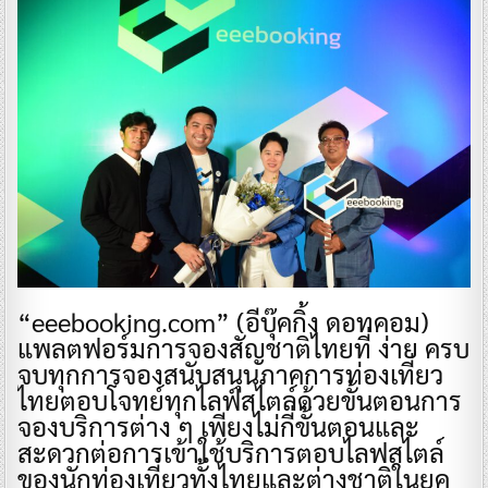
“eeebooking.com” (อีบุ๊คกิ้ง ดอทคอม)
แพลตฟอร์มการจองสัญชาติไทยที่ ง่าย ครบ
จบทุกการจองสนับสนุนภาคการท่องเที่ยว
ไทยตอบโจทย์ทุกไลฟ์สไตล์ด้วยขั้นตอนการ
จองบริการต่าง ๆ เพียงไม่กี่ขั้นตอนและ
สะดวกต่อการเข้าใช้บริการตอบไลฟสไตล์
ของนักท่องเที่ยวทั้งไทยและต่างชาติในยุค