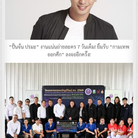
“ปั้นจั่น ปรมะ” งานแน่นถ่ายละคร 7 วันเต็ม! ยิ้มรับ “กามเทพ
ออกศึก” ลงจออีกครั้ง!