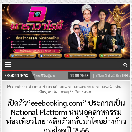
เปิดแล้ว! คลินิก TNH แพทย์แผนจีนและแพทย์แผนไทย พร้อมให้บริการสุขภาพแบบ
BREAKING NEWS
POSTED
การศึกษา
,
ข่าวเด่น
,
ข่าวเด่นด้านบน
,
ข่าวเด่นตรงกลาง
,
ข่าวแนะนำ
,
ท่อง
IN
เที่ยว
,
บันเทิง
,
เศรษฐกิจ
,
ในประเทศ
เปิดตัว“eeebooking.com” ประกาศเป็น
National Platform หนุนอุตสาหกรรม
ท่องเที่ยวไทย พลิกตัวกลับมาโตอย่างก้าว
กระโดดปี 2566