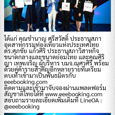
ได้แก่ คุณชำนาญ ศรีสวัสดิ์ ประธานสภา
อุตสาหกรรมท่องเที่ยวแห่งประเทศไทย
ดร.ศุภชัย แก้วศิริ ประธานสภาวิสาหกิจ
ขนาดกลางและขนาดย่อมไทย และคุณศิริ
ญา เทพเจริญ ผู้บริหาร บมจ.ณุศาศิริ พร้อม
ด้วยคู่ค้ารายสำคัญอีกหลายรายที่เตรียม
ตบเท้าเข้ามาเป็นพันธมิตรกับ
eeebooking.com
ติดตามและเข้ามาจับจองผ่านแพลตฟอร์ม
สัญชาติไทยได้ที่ www.eeebooking.com
สอบถามรายละเอียดเพิ่มเติมที่ LineOA :
@eeebooking