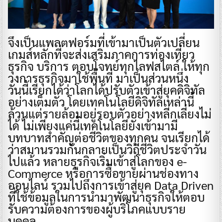
จึงเป็นแพลตฟอร์มที่เข้ามาเป็นตัวเปลี่ยน
เกมส์หลักที่จะส่งเสริมภาคการท่องเที่ยว
ธุรกิจ บริการ ตอบโจทย์ทุกไลฟสไตล์ ให้ทุก
วงการธุรกิจมาใช้พื้นที่ มาเป็นส่วนหนึ่ง
วันนี้เรียกได้ว่าโลกได้ปรับตัวเข้าสู่ยุคดิจิทัล
อย่างเต็มตัว โดยเทคโนโลยีดิจิทัลเหล่านี้
ล้วนแต่รายล้อมอยู่รอบตัวอย่างหลีกเลี่ยงไม่
ได้ ไม่เพียงแค่นี้เทคโนโลยียังเข้ามามี
บทบาทสำคัญต่อชีวิตของทุกคน จนเรียกได้
ว่าสมานรวมกันกลายเป็นวิถีชีวิตประจำวัน
ไปแล้ว หลายธุรกิจเริ่มเข้าสู่โลกของ e-
Commerce หรือการซื้อขายผ่านช่องทาง
ออนไลน์ รวมไปถึงการเข้าสู่ยุค Data Driven
ที่ใช้ข้อมูลในการนำมาพัฒนาธุรกิจให้ตอบ
รับความต้องการของผู้บริโภคแบบราย
บุคคล