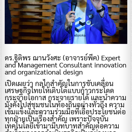
ดร.ฐิติพร ฌานวังศะ (อาจารย์พีค) Expert
and Management Consultant innovation
and organizational design
เปิดเผยว่า กลไกสำคัญในการขับเคลื่อน
เศรษฐกิจไทยให้เติบโตแบบก้าวกระโดด
กระจายโอกาส กระจายรายได้ และนำความ
มั่งคั่งไปสู่ชุมชนในท้องถิ่นอย่างทั่วถึง ความ
เข้มแข็งและความร่วมมือที่เอื้อประโยชน์ต่อ
ทุกฝ่ายเป็นเรื่องสำคัญ เพราะปัจจุบัน
เทคโนโลยีเข้ามามีบทบาทสำคัญต่อความ