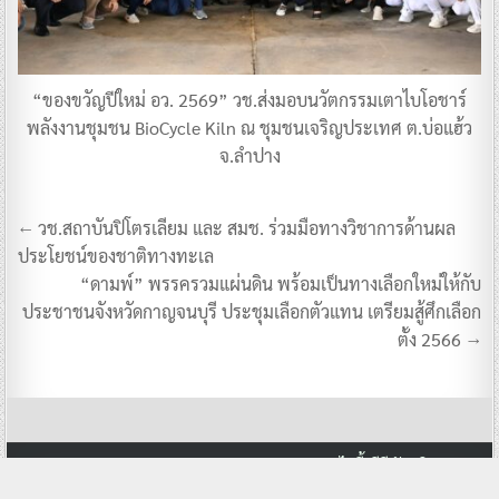
“ของขวัญปีใหม่ อว. 2569” วช.ส่งมอบนวัตกรรมเตาไบโอชาร์
พลังงานชุมชน BioCycle Kiln ณ ชุมชนเจริญประเทศ ต.บ่อแฮ้ว
จ.ลำปาง
แนะแนว
← วช.สถาบันปิโตรเลียม และ สมช. ร่วมมือทางวิชาการด้านผล
เรื่อง
ประโยชน์ของชาติทางทะเล
“ดามพ์” พรรครวมแผ่นดิน พร้อมเป็นทางเลือกใหม่ให้กับ
ประชาชนจังหวัดกาญจนบุรี ประชุมเลือกตัวแทน เตรียมสู้ศึกเลือก
ตั้ง 2566 →
Copyright © 2026 Dara Variety ดาราวาไรตี้ ทีวีบันเทิง