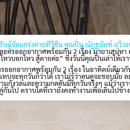
ับผู้จัดแกร่งค่ายทีวีซีน คุณปิ่น ณัฏฐนันท์ ฉวีวง
 ละครออกอากาศพร้อมกัน 2 เรื่อง มายาเสน่หา กับ
หวบอกไหว สู้ตายค่ะ” ซึ่งวันนี้คุณปิ่นเล่าให้เรา
รออกอากาศพร้อมกัน 2 เรื่อง ในอาทิตย์เดียวกัน จ
บจะทุกวันก็ว่าได้ เราไม่รู้ว่าคนดูจะชอบมั๊ย
อความกังวลและความกดดันมีทุกวันจริงๆ แม้ว่าเร
คู่กันไป ตราบใดที่เรายังคงทำงานเพื่อเดินไปข