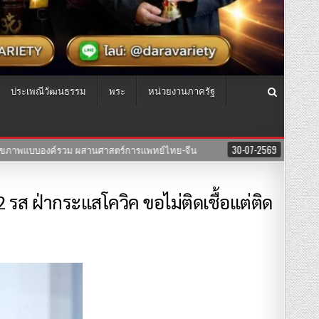
ประเพณีวัฒนธรรม
พระ
หน่วยงานภาครัฐ
569
ซีรีย์”สงครามนางแบบโมเดล”ค่าย บริษัทแสงตะวันฟิล์ม” นำทีมโดยตัวแม่ “อ
 2 รส ฝ่ากระแสโควิค ขอไม่ติดเชื้อแต่ติด