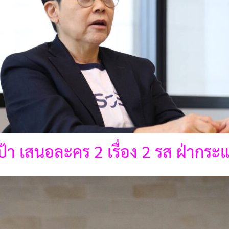
้า เสนอละคร 2 เรื่อง 2 รส ฝ่ากระแส