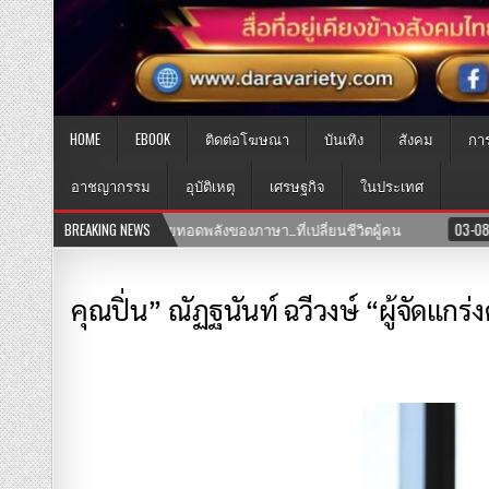
HOME
EBOOK
ติดต่อโฆษณา
บันเทิง
สังคม
กา
อาชญากรรม
อุบัติเหตุ
เศรษฐกิจ
ในประเทศ
03-08-2569
BREAKING NEWS
เปิดแล้ว! คลินิก TNH แพทย์แผนจีนและแพทย์แผนไทย พร
คุณปิ่น” ณัฏฐนันท์ ฉวีวงษ์ “ผู้จัดแกร่