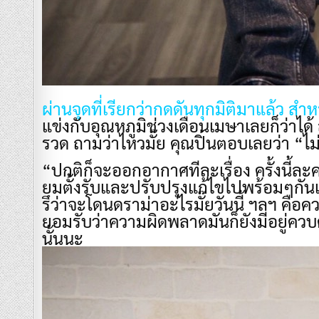
​ผ่านจุดที่เรียกว่ากดดันทุกมิติมาแล้ว สำหร
แข่งกับอุณหภูมิช่วงเดือนเมษาเลยก็ว่าได้
รวด ถามว่าไหวมั๊ย คุณปิ่นตอบเลยว่า “ไม่ไ
​“ปกติก็จะออกอากาศทีละเรื่อง ครั้งนี้ละค
ยมตั้งรับและปรับปรุงแก้ไขไปพร้อมๆกันแท
รึว่าจะโดนดราม่าอะไรมั๊ยวันนี้ ฯลฯ คื
ยอมรับว่าความผิดพลาดมันก็ยังมีอยู่ควบ
นั้นนะ