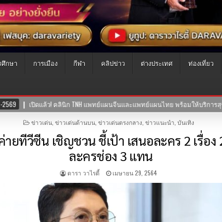
รศึกษา
การเมือง
กีฬา
คลิปข่าว
ต่างประเทศ
ท่องเที่ยว
้อมให้บริการสุขภาพแบบองค์รวม ผสานศาสตร์การแพทย์ไทย-จีน
30-07-2
POSTED
ข่าวเด่น
,
ข่าวเด่นด้านบน
,
ข่าวเด่นตรงกลาง
,
ข่าวแนะนำ
,
บันเทิง
IN
งค่ายทีวีซีน เชิญชวน ชี้เป้า เสนอละคร 2 เรื่อง
ละครช่อง 3 แทน
ดารา วาไรตี้
เมษายน 29, 2564