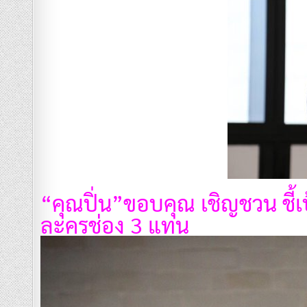
“คุณปิ่น”ขอบคุณ เชิญชวน ชี้เป
ละครช่อง 3 แทน