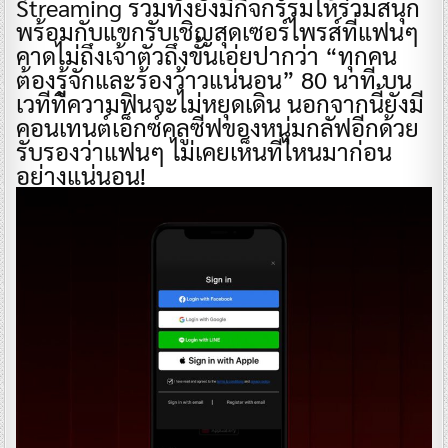
Streaming รวมทั้งยังมีกิจกรรมให้ร่วมสนุก
พร้อมกับแขกรับเชิญสุดเซอร์ไพรส์ที่แฟนๆ
คาดไม่ถึงเจ้าตัวถึงขั้นเอ่ยปากว่า “ทุกคน
ต้องรู้จักและร้องว้าวแน่นอน” 80 นาที บน
เวทีที่ความฟินจะไม่หยุดเดิน นอกจากนี้ยังมี
คอนเทนต์เอ็กซ์คลูซีฟของหนุ่มกลัฟอีกด้วย
รับรองว่าแฟนๆ ไม่เคยเห็นที่ไหนมาก่อน
อย่างแน่นอน!