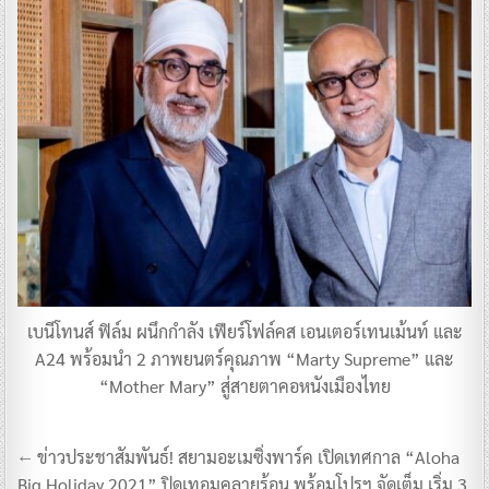
เบนีโทนส์ ฟิล์ม ผนึกกำลัง เฟียร์โฟล์คส เอนเตอร์เทนเม้นท์ และ
A24 พร้อมนำ 2 ภาพยนตร์คุณภาพ “Marty Supreme” และ
“Mother Mary” สู่สายตาคอหนังเมืองไทย
แนะแนว
← ข่าวประชาสัมพันธ์! สยามอะเมซิ่งพาร์ค เปิดเทศกาล “Aloha
เรื่อง
Big Holiday 2021” ปิดเทอมคลายร้อน พร้อมโปรฯ จัดเต็ม เริ่ม 3