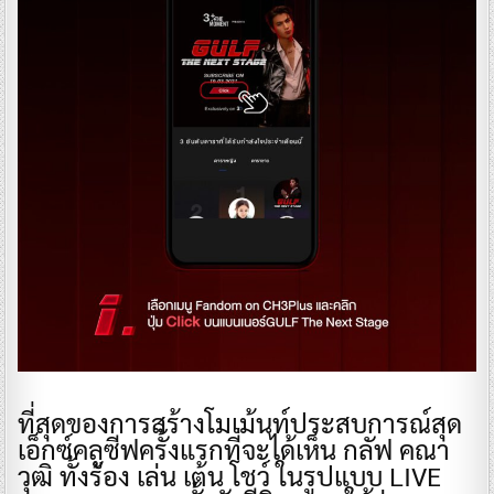
​ที่สุดของการสร้างโมเม้นท์ประสบการณ์สุด
เอ็กซ์คลูซีฟครั้งแรกที่จะได้เห็น กลัฟ คณา
วุฒิ ทั้งร้อง เล่น เต้น โชว์ ในรูปแบบ LIVE