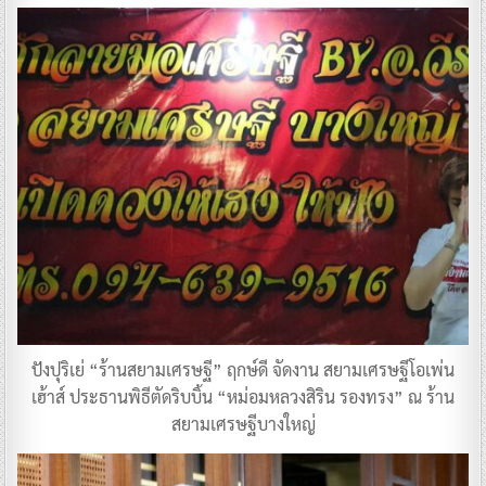
ปังปุริเย่ “ร้านสยามเศรษฐี” ฤกษ์ดี จัดงาน สยามเศรษฐีโอเพ่น
เฮ้าส์ ประธานพิธีตัดริบบิ้น “หม่อมหลวงสิริน รองทรง” ณ ร้าน
สยามเศรษฐีบางใหญ่