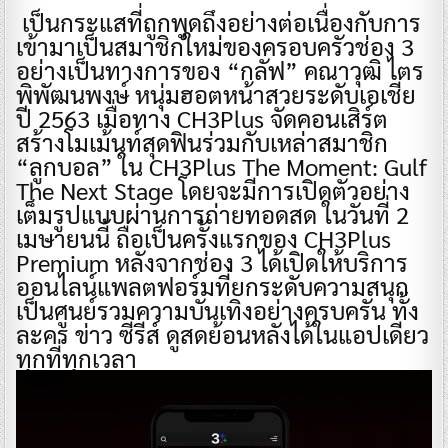
​ เป็นกระแสที่ถูกพูดถึงอย่างต่อเนื่องกับการ
เข้ามาเป็นสมาชิกใหม่ของครอบครัวช่อง 3
อย่างเป็นทางการของ “กลัฟ” คณาวุฒิ ไตร
พิพัฒนพงษ์ หนุ่มฮอตหน้าสวยระดับเอเชีย
ปี 2563 เมื่อทาง CH3Plus จัดคอนเสิร์ต
สร้างโมเม้นท์สุดฟินร่วมกับเหล่าสมาชิก
“ลูกบอล” ใน CH3Plus The Moment: Gulf
The Next Stage โดยจะมีการเปิดตัวอย่าง
เต็มรูปแบบผ่านการถ่ายทอดสด ในวันที่ 2
เมษายนนี้ ถือเป็นครั้งแรกของ CH3Plus
Premium หลังจากช่อง 3 ได้เปิดให้บริการ
ออนไลน์แพลตฟอร์มที่ยกระดับความสนุก
เป็นศูนย์รวมความบันเทิงอย่างครบครัน ทั้ง
ละคร ข่าว ซีรีส์ ดูสดย้อนหลังได้ในแอปเดียว
ทุกที่ทุกเวลา