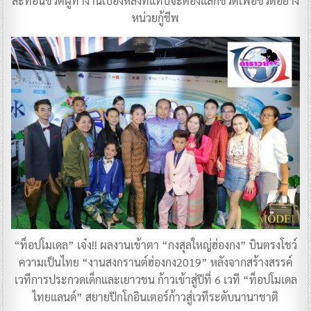
สะท้อนชีวิตผู้ทำงานเบื้องหลังที่แทบจะต้องแลกชีวิตเพื่อชีวิตอย่าง
หน่วยกู้ชีพ
“ท็อปโมเดล” เจ๋ง!! ผลงานเข้าตา “กงสุลใหญ่ฮ่องกง” บินตรงโชว์
ความเป็นไทย “งานสงกรานต์ฮ่องกง2019” หลังจากสร้างสรรค์
เวทีการประกวดเด็กและเยาวชน ก้าวเข้าสู่ปีที่ 6 เวที “ท็อปโมเดล
ไทยแลนด์” สยายปีกโกอินเตอร์ก้าวสู่เวทีระดับนานาชาติ