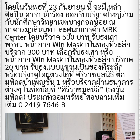
โดยในวันพุธที่ 23 กันยายน นี้ จะมีเหล่า
ศิลปิน ดารา นักร้อง ออกรับบริจาคใหญ่ร่วม
กับนักศึกษาวิทยาเขตบางกอกน้อย ณ
อาคารมาลีนนท์ และศูนย์การค้า MBK
Center โดยบริจาค 500 บาท รับธงเสา
พร้อม หน้ากาก Win Mask เป็นของที่ระลึก
บริจาค 300 บาท เลือกรับธงเสา หรือ
หน้ากาก Win Mask เป็นของที่ระลึก บริจาค
20 บาท รับธงแบบแขวนเป็นของที่ระลึก
หรือบริจาคโดยตรงได้ที่ ศิริราชมูลนิธิ ตึก
มหิดลบำเพ็ญชั้น 1 หรือบริจาคผ่านธนาคาร
ต่างๆ ในชื่อบัญชี “ศิริราชมูลนิธิ” (ธงวัน
มหิดล) ประเภทออมทรัพย์ สอบถามเพิ่ม
เติม 0 2419 7646-8