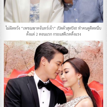
ไม่ผิดหวัง “เพชฌฆาตจันทร์เจ้า” เปิดตัวสุดปัง!! ทำคนดูติดหนึบ
ตั้งแต่ 2 ตอนแรก กระแสดีเรตติ้งแรง