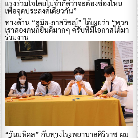
แรงร่วมใจโดยไม่จำกัดว่าจะต้องช่องไหน
เพื่อจุดประสงค์เดียวกัน”
ทางด้าน “สมิธ-ภาสวิชญ์” ได้เผยว่า “พวก
เราสองคนก็ยินดีมากๆ ครับที่มีโอกาสได้มา
ร่วมงาน
“วันมหิดล” กับทางโรงพยาบาลศิริราช ผม