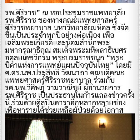
รพ.ศิริราช” ณ หอประชุมราชแพทยาลัย
รพ.ศิริราช ของทางคณะแพทยศาสตร์
ศิริราชพยาบาล มหาวิทยาลัยมหิดล ซึ่งจัด
ขึ้นเป็นประจำทุกปีอย่างต่อเนื่อง เพื่อ
เฉลิมพระเกียรติและน้อมสำนึกพระ
มหากรุณาธิคุณ สมเด็จพระมหิตลาธิเบศร
อดุลยเดชวิกรม พระบรมราชชนก “พระ
บิดาแห่งการแพทย์แผนปัจจุบันไทย” โดยมี
ศ.ดร.นพ.ประสิทธิ์ วัฒนาภา คณบดีคณะ
แพทยศาสตร์ศิริราชพยาบาล ร่วมกับ
รศ.นพ.วิศิษฎ์ วามวาณิชย์ ผู้อำนวยการ
รพ.ศิริราช เป็นประธานในการแถลงข่าวครั้ง
นี้ ร่วมด้วยศิลปินดาราอีกหลากหลายช่อง
เพื่อหารายได้ช่วยเหลือผู้ป่วยด้อยโอกาส