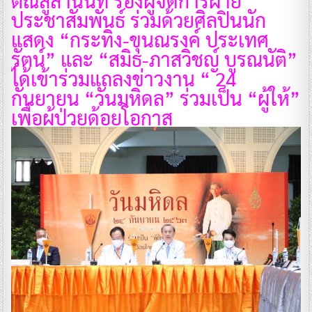
ติณสูลานนท์ รองผู้จัดการฝ่าย
ประชาสัมพันธ์ ร่วมด้วยศิลปินนัก
แสดง “กระทิง-ขุนณรงค์ ประเทศ
รัตน์” และ “สมิธ-ภาสวิชญ์ บูรณนัติ”
ได้เข้าร่วมแถลงข่าวงาน “ 24
กันยายน “วันมหิดล” ร่วมเป็น “ผู้ให้”
เพื่อผู้ป่วยด้อยโอกาส