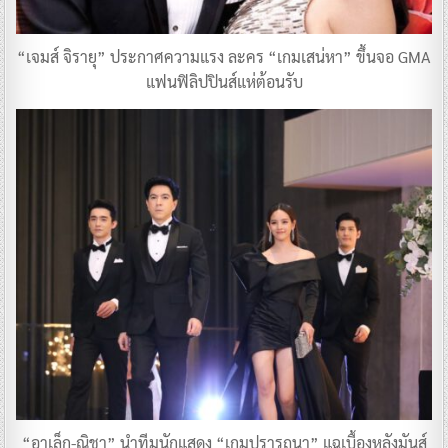
“เจมส์ จิรายุ” ประกาศความแรง ละคร “เกมเสน่หา” ขึ้นจอ GMA
แฟนฟิลิปปินส์แห่ต้อนรับ
“อาเล็ก-ณิชา” นำทีมนักแสดง “เกมปรารถนา” แฉเบื้องหลังมันส์