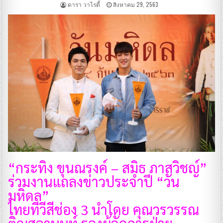
ดารา วาไรตี้
สิงหาคม 29, 2563
“กระทิง ขุนณรงค์ – สมิธ ภาสวิชญ์”
ร่วมงานแถลงข่าวประจำปี “วัน
มหิดล”
ไทยทีวีสีช่อง 3 นำโดย คุณวรวรรณ