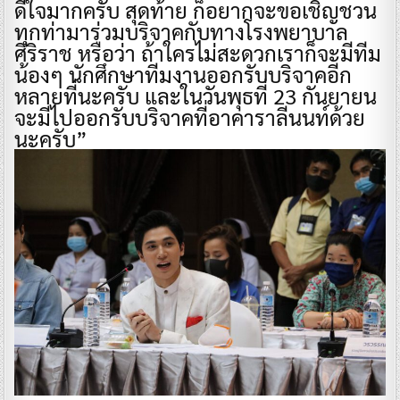
ดีใจมากครับ สุดท้าย ก็อยากจะขอเชิญชวน
ทุกท่ามาร่วมบริจาคกับทางโรงพยาบาล
ศิริราช หรือว่า ถ้าใครไม่สะดวกเราก็จะมีทีม
น้องๆ นักศึกษาทีมงานออกรับบริจาคอีก
หลายที่นะครับ และในวันพุธที่ 23 กันยายน
จะมีไปออกรับบริจาคที่อาคาราลีนนท์ด้วย
นะครับ”