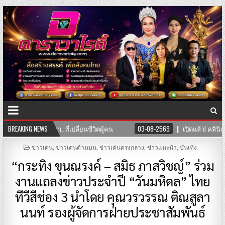
03-08-2569
BREAKING NEWS
เปิดแล้ว! คลินิก TNH แพทย์แผนจีนและแพทย์แผนไทย พร้อมใ
POSTED
ข่าวเด่น
,
ข่าวเด่นด้านบน
,
ข่าวเด่นตรงกลาง
,
ข่าวแนะนำ
,
บันเทิง
IN
“กระทิง ขุนณรงค์ – สมิธ ภาสวิชญ์” ร่วม
งานแถลงข่าวประจำปี “วันมหิดล” ไทย
ทีวีสีช่อง 3 นำโดย คุณวรวรรณ ติณสูลา
นนท์ รองผู้จัดการฝ่ายประชาสัมพันธ์