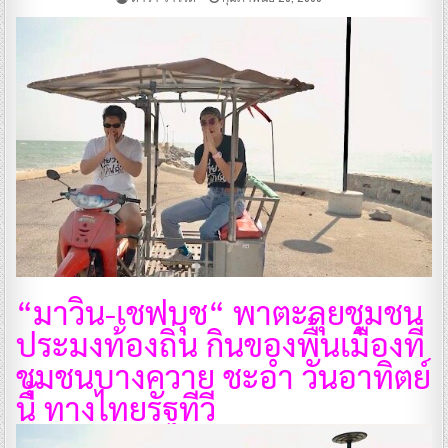
“มาวิน-เชฟบุช“ พาตะลุยชุมชน
ประมงท้องถิ่น กินของพื้นเมืองที่
ชุมชนบางควาย ชะอำ วันอาทิตย์
นี้ ทางไทยรัฐทีวี