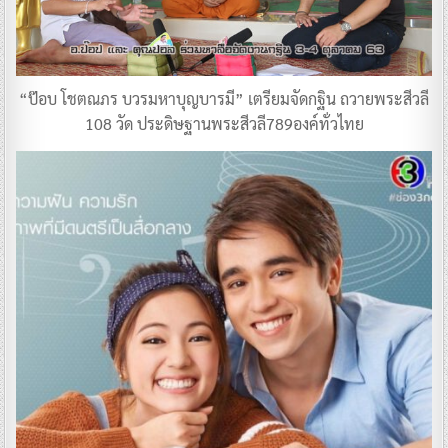
“ป๊อบ โชตณภร บวรมหาบุญบารมี” เตรียมจัดกฐิน ถวายพระสีวลี
108 วัด ประดิษฐานพระสีวลี789องค์ทั่วไทย