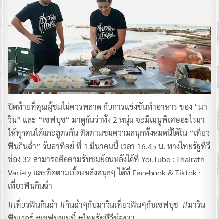
ปิดท้ายที่คุณผู้ชมไม่ควรพลาด กับการแข่งขันทำอาหาร ของ “มา
วิน” และ “เชฟบุช“ มาดูกันว่าทั้ง 2 หนุ่ม จะมีเมนูพิเศษอะไรมา
ให้ทุกคนได้แกะสูตรกัน ติดตามชมความสนุกทั้งหมดนี้ได้ใน “เที่ยว
ฟินกินฉ่ำ” วันอาทิตย์ ที่ 1 มีนาคมนี้ เวลา 16.45 น. ทางไทยรัฐทีวี
ช่อง 32 สามารถติดตามรับชมย้อนหลังได้ที่ YouTube : Thairath
Variety และติดตามเบื้องหลังสนุกๆ ได้ที่ Facebook & Tiktok :
เที่ยวฟินกินฉ่ำ
#เที่ยวฟินกินฉ่ำ #กินฉ่ำๆกับมาวินเที่ยวฟินๆกับเชฟบุช #มาวิน
ฟินเวอร์ #เชฟบุชเบบี๋ #ไทยรัฐทีวีช่อง32