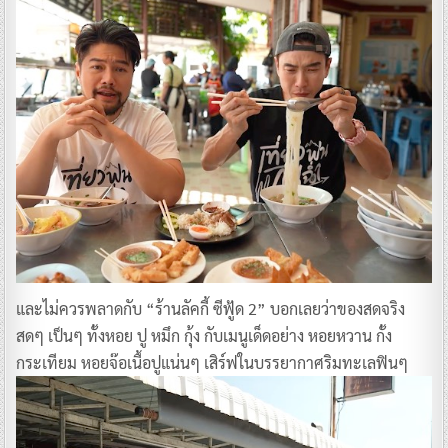
และไม่ควรพลาดกับ “ร้านลัคกี้ ซีฟู้ด 2” บอกเลยว่าของสดจริง
สดๆ เป็นๆ ทั้งหอย ปู หมึก กุ้ง กับเมนูเด็ดอย่าง หอยหวาน กั้ง
กระเทียม หอยจ๊อเนื้อปูแน่นๆ เสิร์ฟในบรรยากาศริมทะเลฟินๆ