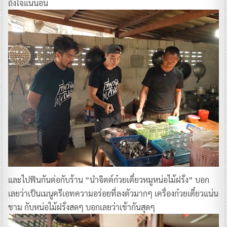
ถึงใจแน่นอน
และไปฟินกันต่อกับร้าน “นำจิตต์ก๋วยเตี๋ยวหมูหน่อไม้ฝรั่ง” บอก
เลยว่าเป็นเมนูครีเอทความอร่อยที่ลงตัวมากๆ เครื่องก๋วยเตี๋ยวแน่น
ชาม กับหน่อไม้ฝรั่งสดๆ บอกเลยว่าเข้ากันสุดๆ