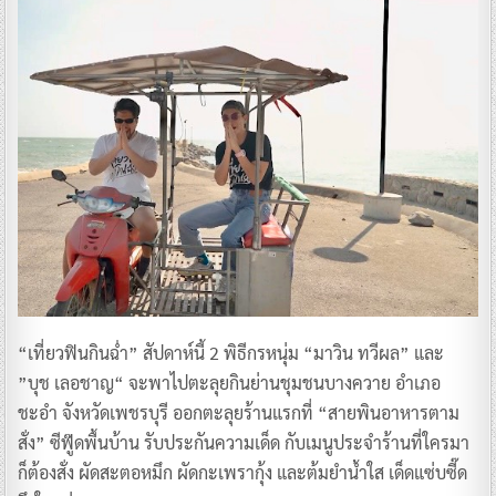
“เที่ยวฟินกินฉ่ำ” สัปดาห์นี้ 2 พิธีกรหนุ่ม “มาวิน ทวีผล” และ
”บุช เลอชาญ“ จะพาไปตะลุยกินย่านชุมชนบางควาย อำเภอ
ชะอำ จังหวัดเพชรบุรี ออกตะลุยร้านแรกที่ “สายพินอาหารตาม
สั่ง” ซีฟู๊ดพื้นบ้าน รับประกันความเด็ด กับเมนูประจำร้านที่ใครมา
ก็ต้องสั่ง ผัดสะตอหมึก ผัดกะเพรากุ้ง และต้มยำน้ำใส เด็ดแซ่บซี๊ด