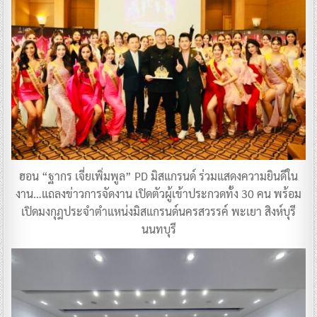
ฮอน “ฐากร เจี่ยเพิ่มพูล” PD มิสแกรนด์ ร่วมแสดงความยินดีใน
งาน…แถลงข่าวการจัดงาน เปิดตัวผู้เข้าประกวดทั้ง 30 คน พร้อม
เปิดมงกุฎประจำตำแหน่งมิสแกรนด์นครสวรรค์ พะเยา สิงห์บุรี
นนทบุรี