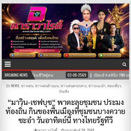
03-08-2569
BREAKING NEWS
เปิดแล้ว! คลินิก TNH แพทย์แผนจีนและแพทย์แผนไทย พร้อมให้บ
POSTED
NEWS
,
ข่าวเด่น
,
ข่าวเด่นด้านบน
,
ข่าวเด่นตรงกลาง
,
ข่าวแนะนำ
,
ท่องเที่ยว
,
IN
บันเทิง
“มาวิน-เชฟบุช“ พาตะลุยชุมชน ประมง
ท้องถิ่น กินของพื้นเมืองที่ชุมชนบางควาย
ชะอำ วันอาทิตย์นี้ ทางไทยรัฐทีวี
ดารา วาไรตี้
กุมภาพันธ์ 28, 2569