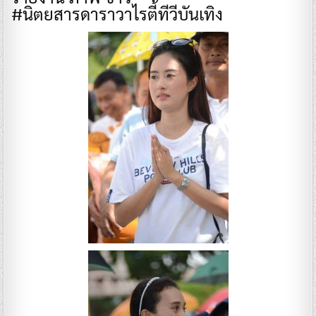
#นิตยสารดาราวาไรตี้ทีวีบันเทิง