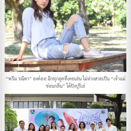
“พรีม รณิดา” องค์ลง! ฉีกทุกลุคที่เคยเล่น ไม่ห่วงสวยเป็น “เจ้าแม่
ซ่อนกลิ่น” ได้ปังปุริเย่