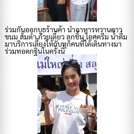
ร่วมกันออกบูธร้านค้า นำอาหารหวานคาว
ขนม ส้มตำ ก๋วยเตี๋ยว ลูกชิ้น ไอศครีม น้ำดื่ม
มาบริการเลี้ยงให้กับทุกคนที่ได้เดินทางมา
ร่วมทอดกฐินในครั้งนี้