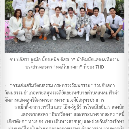
กบ-ปภัสรา จูงมือ น้องเหนือ-ดิสรยา” นำทีมนักแสดง&ทีมงาน
บวงสรวงละคร “หงส์ในกรงกา” ที่ช่อง 7HD
แนะแนว
← “กรมส่งเสริมวัฒนธรรม กระทรวงวัฒนธรรม” ร่วมกับสภา
เรื่อง
วัฒนธรรมอำเภอพระสมุทรเจดีย์และเทศบาลตำบลแหลมฟ้าผ่า
จัดการแสดงสุดวิจิตรตระการตางานเจดีย์สมุทรปราการ
☆แม๊กกี้-อาภา ภาวิไล และ โอ๊ต-รัฐธีร์ วรโรจน์โยธิน☆ สองนัก
แสดงจากละคร “อินทรีแดง” และพระนางจากละคร “หนี้
เกียรติยศ” ทางช่อง 7HD เดินทางสายบุญ และช่วยกันดำรงรักษา
ประเพณีไทยในช่วงเทศกาลออกพรรษา ด้วยการร่วมงานทอดผ้า