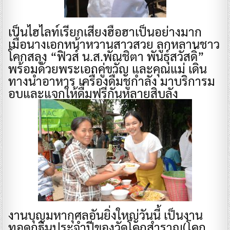
เป็นไฮไลท์เรียกเสียงฮือฮาเป็นอย่างมาก
เมื่อนางเอกหน้าหวานสาวสวย ลูกหลานชาว
โคกสลุง “ฟิวส์ น.ส.พัณชิตา พันธุ์สวัสดิ์”
พร้อมด้วยพระเอกคู่ขวัญ และคุณแม่ เดิน
ทางนำอาหาร เครื่องดื่มชูกำลัง มาบริการม
อบและแจกให้ดื่มฟรีกันหลายสิบลัง
งานบุญมหากุศลอันยิ่งใหญ่วันนี้ เป็นงาน
ทอดกฐินประจำปีของวัดโคกสำราญ(โคก