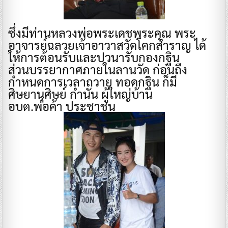
ซึ่งมีท่านหลวงพ่อพระเดชพระคุณ พระ
อาจารย์ฉลวยเจ้าอาวาสวัดโคกสำราญ ได้
ให้การต้อนรับและปวนารับกองกฐิน
ส่วนบรรยากาศภายในลานวัด ก่อนถึง
กำหนดการเวลาถวาย ทอดกฐิน ก็มี
ศิษยานุศิษย์ กำนัน ผู้ใหญ่บ้าน
อบต.พ่อค้า ประชาชน