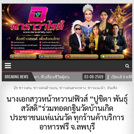
นชีวิตผู้คน
BREAKING NEWS
03-08-2569
เปิดแล้ว! คลินิก TNH แพทย์แผนจีนและแพท
POSTED
ข่าวเด่น
,
ข่าวเด่นด้านบน
,
ข่าวเด่นตรงกลาง
,
ข่าวแนะนำ
,
บันเทิง
IN
นางเอกสาวหน้าหวาน!ฟิวส์ “ปูชิตา พันธุ์
สวัสดิ์”ร่วมทอดกฐินวัดบ้านเกิด
ประชาชนแห่แน่นวัด ทุกร้านค้าบริการ
อาหารฟรี จ.ลพบุรี