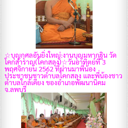
☆บุญกุศลอันยิ่งใหญ่:งานบุญมหากฐิน วัด
โคกสำราญ(โคกสลุง)☆
วันอาทิตย์ที่ 3
พฤศจิกายน 2562 ที่ผ่านมา
พี่น้อง
ประชาชนชาวตำบลโคกสลุง และพี่น้องชาว
ตำบลใกล้เคียง ของอำเภอพัฒนานิคม
จ.ลพบุรี