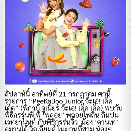
สัปดาห์นี้ อาทิตย์ที่ 21 กรกฎาคม ศกนี้
รายการ “PeeKaBoo Junior จ๊ะเอ๋! เด็ด
เด็ด” (พีกาบู้ จูเนียร์ จ๊ะเอ๋! เด็ด เด็ด) พบกับ
พิธีกรรุ่นพี่ พี่ ‘พลอย’ พลอยไพลิน ลิมปน
เวทยานนท์ กับพิธีกรรุ่นจิ๋ว น้อง ‘ดานเท่’
อมานโด้ วิลเลียมส์ ในตอนที่สาม น้องๆ