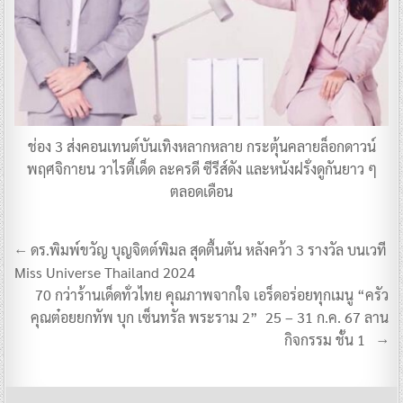
ช่อง 3 ส่งคอนเทนต์บันเทิงหลากหลาย กระตุ้นคลายล็อกดาวน์
พฤศจิกายน วาไรตี้เด็ด ละครดี ซีรีส์ดัง และหนังฝรั่งดูกันยาว ๆ
ตลอดเดือน
แนะแนว
← ดร.พิมพ์ขวัญ บุญจิตต์พิมล สุดตื้นตัน หลังคว้า 3 รางวัล บนเวที
เรื่อง
Miss Universe Thailand 2024
70 กว่าร้านเด็ดทั่วไทย คุณภาพจากใจ เอร็ดอร่อยทุกเมนู “ครัว
คุณต๋อยยกทัพ บุก เซ็นทรัล พระราม 2” 25 – 31 ก.ค. 67 ลาน
กิจกรรม ชั้น 1 →