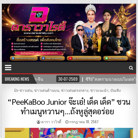
BREAKING NEWS
30-07-2569
ซีรีย์”สงครามนางแบบโมเดล”ค่าย บริษัทแสงตะวันฟิล์ม” นำทีม
POSTED
ข่าวเด่น
,
ข่าวเด่นด้านบน
,
ข่าวเด่นตรงกลาง
,
ข่าวแนะนำ
,
บันเทิง
IN
“PeeKaBoo Junior จ๊ะเอ๋! เด็ด เด็ด” ชวน
ทำเมนูหวานๆ…ถังหูลู่สุดอร่อย
ดารา วาไรตี้
กรกฎาคม 18, 2567