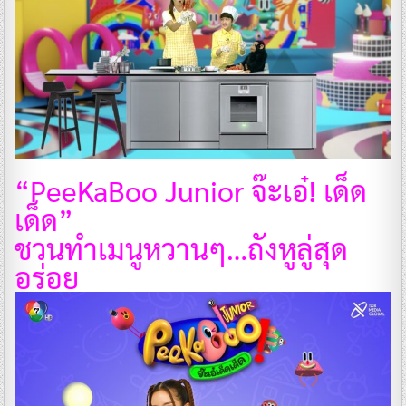
“PeeKaBoo Junior จ๊ะเอ๋! เด็ด
เด็ด”
ชวนทำเมนูหวานๆ…ถังหูลู่สุด
อร่อย