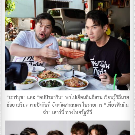
“เชฟบุช” และ “อปป้ามาวิน“ พาไปเยือนถิ่นอีสาน เรียนรู้วิถีนาย
ฮ้อย เสริมความปังกันที่ จังหวัดสกลนคร ในรายการ “เที่ยวฟินกิน
ฉ่ำ” เสาร์นี้ ทางไทยรัฐทีวี