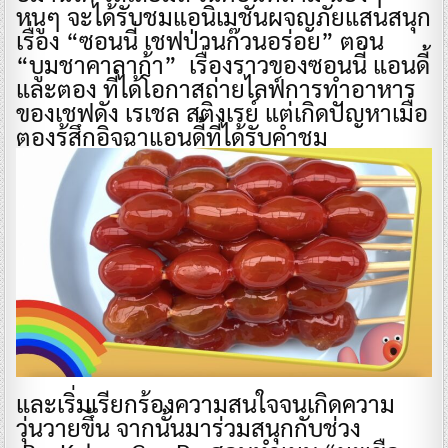
หนูๆ จะได้รับชมแอนิเมชันผจญภัยแสนสนุก
เรื่อง “ซอนนี่ เชฟป่วนก๊วนอร่อย” ตอน
“บูมชาคาลาก้า” เรื่องราวของซอนนี่ แอนดี้
และตอง ที่ได้โอกาสถ่ายไลฟ์การทำอาหาร
ของเชฟดัง เรเชล สติงเรย์ แต่เกิดปัญหาเมื่อ
ตองรู้สึกอิจฉาแอนดี้ที่ได้รับคำชม
และเริ่มเรียกร้องความสนใจจนเกิดความ
วุ่นวายขึ้น จากนั้นมาร่วมสนุกกับช่วง