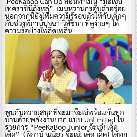
PeeKaboo Can Do สอนทำเมนู “มะเขือ
เทศราชินีถังหูลู่” เมนูหวานกรอบฉ่ำอร่อย
นอกจากนี้ยังเพิ่มความรู้รอบตัวให้กับเด็กๆ
กับช่วงพีกาบู้ปุจฉา-วิสัชนา ที่ดูง่ายๆ ได้
ความรู้อย่างเพลิดเพลิน
พบกับความสนุกที่จะมาจ๊ะเอ๋พร้อมกันทุก
บ้านด้วยพลังงานบวก แบบ Unlimited ใน
รายการ “PeeKaBoo Junior จ๊ะเอ๋! เด็ด
เด็ด” (พีกาบู้ จูเนียร์ จ๊ะเอ๋! เด็ด เด็ด) ได้ทุก