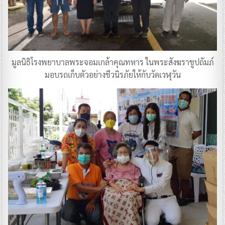
มูลนิธิโรงพยาบาลพระจอมเกล้าคุณทหาร ในพระสังฆราชูปถัมภ์
มอบรถเก็บตัวอย่างชีวนิรภัยให้กับวัดเวฬุวัน