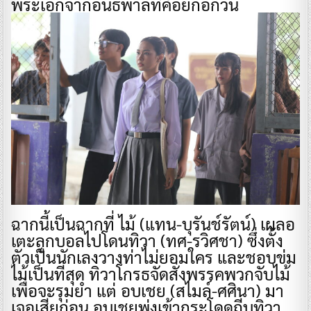
พระเอกจากอันธพาลที่คอยก่อกวน
ฉากนี้เป็นฉากที่ ไม้ (แทน-บุรันช์รัตน์) เผลอ
เตะลูกบอลไปโดนทิวา (ทศ-รวิศชา) ซึ่งตั้ง
ตัวเป็นนักเลงวางท่าไม่ยอมใคร และชอบข่ม
ไม้เป็นที่สุด ทิวาโกรธจัดสั่งพรรคพวกจับไม้
เพื่อจะรุมยำ แต่ อบเชย (สไมล์-ศศินา) มา
เจอเสียก่อน อบเชยพุ่งเข้ากระโดดถีบทิวา