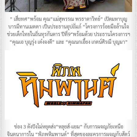
” เสี่ยทศ”พร้อม คุณ”แม่สุพรรณ พรธาดาวิทย์” เปิดมหาบุญ
บารมีทานเมตตา เป็นประธานอุปถัมภ์ “โครงการร้อยมือล้านใจ
ช่วยเด็กไทยในถิ่นทุรกันดาร ปีที่9″พร้อมด้วย ประธานโครงการฯ
“คุณเอ บุญรุ่ง เต๋งจงดี” และ “คุณนกเอี้ยง เกตน์ศิรณี บุญมา”
ช่อง 3 ดังปังไม่หยุดส่ง“หลุยส์-แยม” กับการผจญภัยเหนือ
จินตนาการใน “พิภพหิมพานต์” ​ที่สุดของละครการผจญกับสัตว์