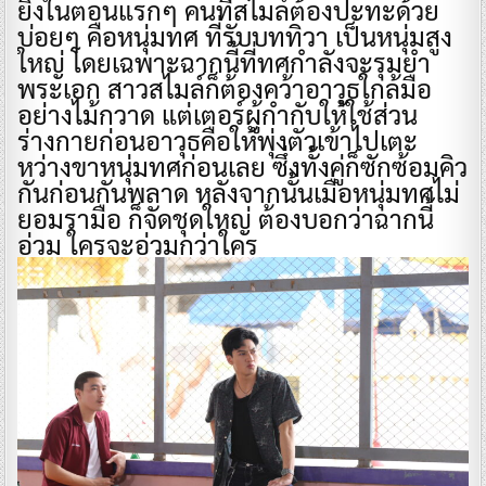
ยิ่งในตอนแรกๆ คนที่สไมล์ต้องปะทะด้วย
บ่อยๆ คือหนุ่มทศ ที่รับบททิวา เป็นหนุ่มสูง
ใหญ่ โดยเฉพาะฉากนี้ที่ทศกำลังจะรุมยำ
พระเอก สาวสไมล์ก็ต้องคว้าอาวุธใกล้มือ
อย่างไม้กวาด แต่เตอร์ผู้กำกับให้ใช้ส่วน
ร่างกายก่อนอาวุธคือให้พุ่งตัวเข้าไปเตะ
หว่างขาหนุ่มทศก่อนเลย ซึ่งทั้งคู่ก็ซักซ้อมคิว
กันก่อนกันพลาด หลังจากนั้นเมื่อหนุ่มทศไม่
ยอมรามือ ก็จัดชุดใหญ่ ต้องบอกว่าฉากนี้
อ่วม ใครจะอ่วมกว่าใคร