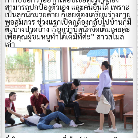
สามารถปกป้องตัวเอง และคนอื่นได้ เพราะ
เป็นลูกนักมวยด้วย ก็เลยต้องเตรียมร่างกาย
พอสมควร ช่วงแรกเปิดกล้องกลับไปบ้านก็มี
ตึงบ้างปวดบ้าง เรียกว่าบู๊หนักจัดเต็มเลยค่ะ
เพื่อคุณผู้ชมหนูทำได้เต็มที่ค่ะ” สาวสไมล์
เล่า