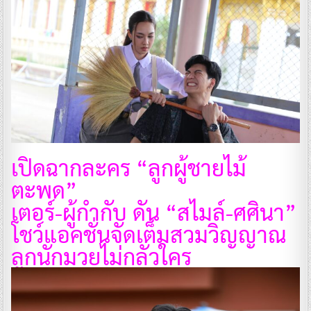
เปิดฉากละคร “ลูกผู้ชายไม้
ตะพด”
เตอร์-ผู้กำกับ ดัน “สไมล์-ศศินา”
โชว์แอคชั่นจัดเต็ม
สวมวิญญาณ
ลูกนักมวยไม่กลัวใคร