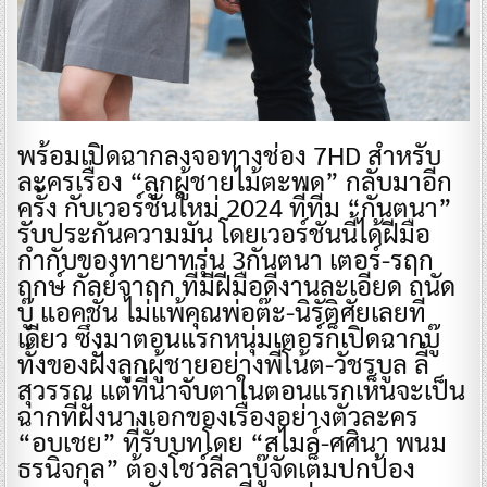
พร้อมเปิดฉากลงจอทางช่อง 7HD สำหรับ
ละครเรื่อง “ลูกผู้ชายไม้ตะพด” กลับมาอีก
ครั้ง กับเวอร์ชั่นใหม่ 2024 ที่ทีม “กันตนา”
รับประกันความมัน โดยเวอร์ชั่นนี้ได้ฝีมือ
กำกับของทายาทรุ่น 3กันตนา เตอร์-รฤก
ฤกษ์ กัลย์จาฤก ที่มีฝีมือดีงานละเอียด ถนัด
บู๊ แอคชั่น ไม่แพ้คุณพ่อต๊ะ-นิรัติศัยเลยที
เดียว ซึ่งมาตอนแรกหนุ่มเตอร์ก็เปิดฉากบู๊
ทั้งของฝั่งลูกผู้ชายอย่างพี่โน้ต-วัชรบูล ลี้
สุวรรณ แต่ที่น่าจับตาในตอนแรกเห็นจะเป็น
ฉากที่ฝั่งนางเอกของเรื่องอย่างตัวละคร
“อบเชย” ที่รับบทโดย “สไมล์-ศศินา พนม
ธรนิจกุล” ต้องโชว์ลีลาบู๊จัดเต็มปกป้อง