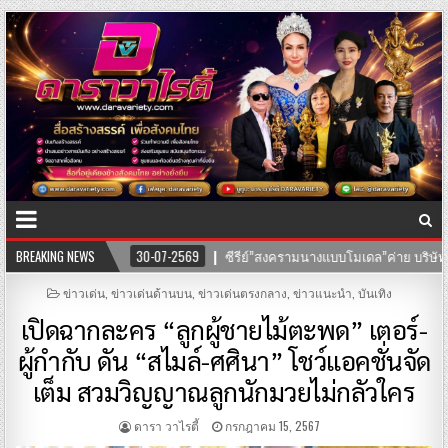
ล”ค่าย บริษัทแสงตะวันฟิล์ม” นำทีมโดยตัวแม่ “อุ๊บ วิริยะ” ไชยภัทร กำกับการแส
BREAKING NEWS
POSTED
ข่าวเด่น
,
ข่าวเด่นด้านบน
,
ข่าวเด่นตรงกลาง
,
ข่าวแนะนำ
,
บันเทิง
IN
เปิดฉากละคร “ลูกผู้ชายไม้ตะพด” เตอร์-
ผู้กำกับ ดัน “สไมล์-ศศินา” โชว์แอคชั่นจัด
เต็ม สวมวิญญาณลูกนักมวยไม่กลัวใคร
ดารา วาไรตี้
กรกฎาคม 15, 2567