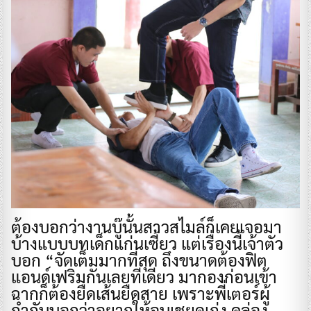
ต้องบอกว่างานบู๊นั้นสาวสไมล์ก็เคยเจอมา
บ้างแบบบทเด็กแก่นเซี้ยว แต่เรื่องนี้เจ้าตัว
บอก “จัดเต็มมากที่สุด ถึงขนาดต้องฟิต
แอนด์เฟริมกันเลยทีเดียว มากองก่อนเข้า
ฉากก็ต้องยืดเส้นยืดสาย เพราะพี่เตอร์ผู้
กำกับบอกว่าอยากให้อบเชยดูเก่ง คล่อง