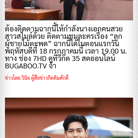
ต้องติดตามฉากนี้ให้กำลังนางเอกคนสวย
สาวสไมล์ด้วย ติดตามชมละครเรื่อง “ลูก
ผู้ชายไม้ตะพด” ฉากนี้ได้ในตอนแรกวัน
พฤหัสบดีที่ 18 กรกฎาคมนี้ เวลา 19.00 น.
ทาง ช่อง 7HD ดูทีวีกด 35 สดออนไลน์
BUGABOO.TV จ้า
ข่าวโดย.วินิจ ผู้สื่อข่าวกิตติมศักดิ์