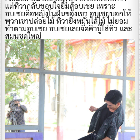
แต่ทิวากลับชอบใจยิ้มสู้อบเชย เพราะ
อบเชยคือหญิงในฝันของเขา อบเชยบอกให้
พวกเขาปล่อยไม้ ทิวายิ่งหมั่นไส้ไม้ ไม่ยอม
ทำตามอบเชย อบเชยเลยจัดคิวบู๊ใส่ทิว และ
สมุนชุดใหญ่