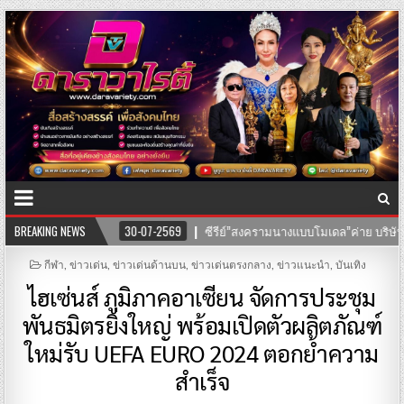
นางแบบโมเดล”ค่าย บริษัทแสงตะวันฟิล์ม” นำทีมโดยตัวแม่ “อุ๊บ วิริยะ” ไชยภัทร 
BREAKING NEWS
POSTED
กีฬา
,
ข่าวเด่น
,
ข่าวเด่นด้านบน
,
ข่าวเด่นตรงกลาง
,
ข่าวแนะนำ
,
บันเทิง
IN
ไฮเซ่นส์ ภูมิภาคอาเซียน จัดการประชุม
พันธมิตรยิ่งใหญ่ พร้อมเปิดตัวผลิตภัณฑ์
ใหม่รับ UEFA EURO 2024 ตอกย้ำความ
สำเร็จ