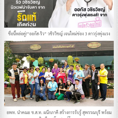
ชื่อนี้หล่อคู่!“ออกัส-ริว” วชิรวิชญ์ เจนใหม่ช่อง 3 ดาวรุ่งพุ่งแรง
อพท. นำคณะ ช.ส.ท. ผนึกภาคี สร้างการรับรู้ สุพรรณบุรี พร้อม