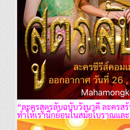
“ละครสูตรลับฉบับวังนาคี ละครสร้าง
ทำให้เรานึกย้อนในสมัยโบราณและ