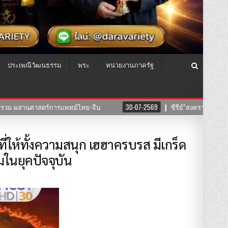
ประเพณีวัฒนธรรม
พระ
หน่วยงานภาครัฐ
ย์”สงครามนางแบบโมเดล”ค่าย บริษัทแสงตะวันฟิล์ม” นำทีมโดยตัวแม่ “อุ๊บ วิริยะ”
่ให้ทั้งความสนุก เฮฮาครบรส มีเกร็ด
ในยุคปัจจุบัน