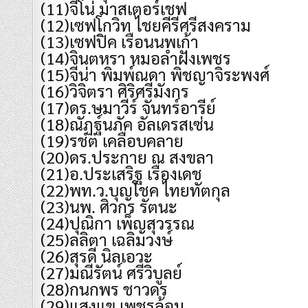
(11)จีโน่ มาสเตอร์เชฟ
(12)เซฟโกวิท ไชยคีรีศรีสงคราม
(13)เซฟปิค เรือนนพเก้า
(14)จินตหรา หมอลำฝังเพชร
(15)จีน่า พิมพ์ณดา พิชญาจิระพงศ์
(16)วิจิตรา ศิริศรีมังกร
(17)ดร.ษมาวีร์ จันทร์อารีย์
(18)ณัฏฐ์นภัค อัลเดรสเซ่น
(19)รชต เคลือบคลาย
(20)ดร.ประกาย ณ สงขลา
(21)อ.ประเสริฐ​ เรืองเดช​
(22)พท.ว.บุญโชค​ ​ไทยทัตกุล
(23)นพ. ศิวกร รัตนะ
(24)ปุ​ณิกา​ เพ็ญ​สุวรรณ
(25)ลลิตา เฉลิมวงษ์
(26)สุรดี นิลเอวะ
(27)มณีรัตน์​ ศรี​วิบูลย์​
(28)กนกพร ชาวดร
(29)แสงแข​ เพชรล้อม