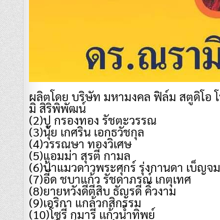
ผลิตโดย บริษัท มหามงคล ฟิล์ม สตูดิโอ โ
มิ สิริพิพัฒน์
(2)ปู กรองทอง รัชตะวรรณ
(3)นุ้ย เกศริน เอกธวัชกุล
(4)วรรณษา ทองวิเศษ
(5)แอมม่า สุรตี กามล
(6)ป้าแมวดาวพระศุกร์ รุ่งกานดา เบ็ญจ
(7)อี๊ด ชบาแก้ว รัชดาภรณ์ เกตุเทศ
(8)ยายหวังดีตีสิบ ธัญรดี คิ้วงาม
(9)เอริกา แกล้วกสิกรรม
(10)โซรี่ กุมารี เเก้วน้ำทิพย์