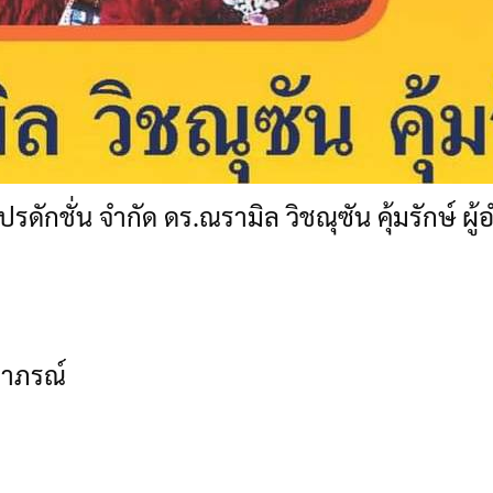
ปรดักชั่น จำกัด ดร.ณรามิล วิชณุซัน คุ้มรักษ์ 
มาภรณ์