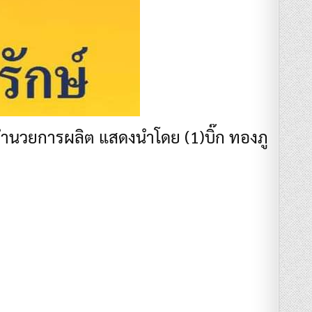
ผู้อำนวยการผลิต แสดงนำโดย (1)บิ๊ก ทองภู