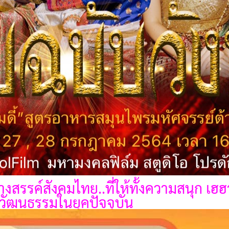
สรรค์สังคมไทย..ที่ให้ทั้งความสนุก เฮฮา
วัฒนธรรมในยุคปัจจุบัน