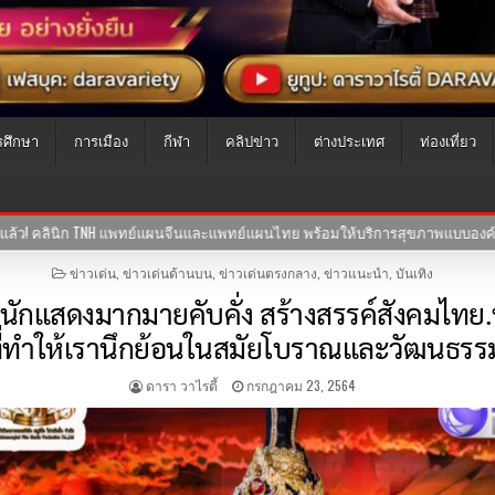
รศึกษา
การเมือง
กีฬา
คลิปข่าว
ต่างประเทศ
ท่องเที่ยว
ารสุขภาพแบบองค์รวม ผสานศาสตร์การแพทย์ไทย-จีน
30-07-2569
ซีรี
POSTED
ข่าวเด่น
,
ข่าวเด่นด้านบน
,
ข่าวเด่นตรงกลาง
,
ข่าวแนะนำ
,
บันเทิง
IN
กแสดงมากมายคับคั่ง สร้างสรรค์สังคมไทย.ที
ที่ทำให้เรานึกย้อนในสมัยโบราณและวัฒนธรรม
ดารา วาไรตี้
กรกฎาคม 23, 2564