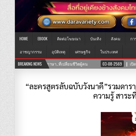
HOME
EBOOK
ติดต่อโฆษณา
บันเทิง
สังคม
กา
อาชญากรรม
อุบัติเหตุ
เศรษฐกิจ
ในประเทศ
8-2569
BREAKING NEWS
เปิดแล้ว! คลินิก TNH แพทย์แผนจีนและแพทย์แผนไทย พร้อมให้บริก
“ละครสูตรลับฉบับวังนาคี”รวมดารานั
ความรู้ สาระ