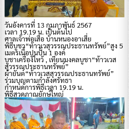
วันอังคารที่ 13 กุมภาพันธ์ 2567
เวลา 19.19 น. เป็นต้นไป
ศาลเจ้าพ่อเสือ บ้านหนองอาเสี่ย
พิธีบูชา“ท้าวเวสุวรรณประธานทรัพย์”สูง 5
เมตรเนื้อปูนปั้น 1 องค์
บูชาเครื่องไหว้ , เทียนมงคลบูชา“ท้าวเวส
สุวรรณประธานทรัพย์”
ผ้ายันต์“ท้าวเวสสุวรรณประธานทรัพย์”
ร่วมบุญตามกำลังศรัทธา
กำหนดการพิธีเวลา 19.19 น.
พิธีสวดภาณยักษ์ใหญ่