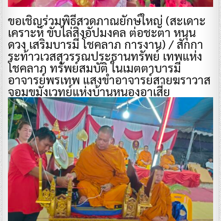
ขอเชิญร่วมพิธีสวดภาณยักษ์ใหญ่ (สะเดาะ
เคราะห์ ขับไล่สิ่งอัปมงคล ต่อชะตา หนุน
ดวง เสริมบารมี โชคลาภ การงาน) / สักกา
ระท้าวเวสสุวรรณประธานทรัพย์ เทพแห่ง
โชคลาภ ทรัพย์สมบัติ ในเมตตาบารมี
อาจารย์พรเทพ แสงขำอาจารย์สายฆราวาส
จอมขมังเวทย์แห่งบ้านหนองอาเสี่ย