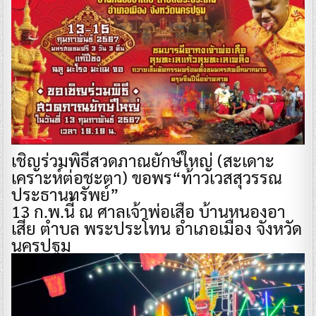
เชิญร่วมพิธีสวดภาณยักษ์ใหญ่ (สะเดาะ
เคราะห์ต่อชะตา) ขอพร“ท้าวเวสสุวรรณ
ประธานทรัพย์”
13 ก.พ.นี้ ณ ศาลเจ้าพ่อเสือ บ้านหนองอา
เสี่ย ตำบล พระประโทน อำเภอเมือง จังหวัด
นครปฐม