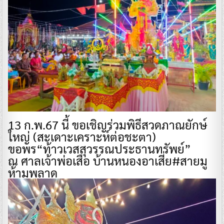
13 ก.พ.67 นี้ ขอเชิญร่วมพิธีสวดภาณยักษ์
ใหญ่ (สะเดาะเคราะห์ต่อชะตา)
ขอพร“ท้าวเวสสุวรรณประธานทรัพย์”
ณ ศาลเจ้าพ่อเสือ บ้านหนองอาเสี่ย#สายมู
ห้ามพลาด