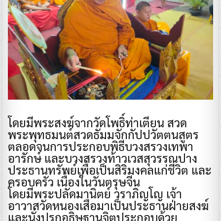
โดยมีพระสงฆ์จากวัดโพธิ์ท่าเตียน สวด
พระพุทธมนต์สวดธัมมจักกัปปวัตตนสูตร
ตลอดจนการประกอบพิธีบวงสรวงเทพา
อารักษ์ และบวงสรวงท้าวเวสสุวรรณปาง
ประธานทรัพย์เพื่อเป็นสิริมงคลแก่ชีวิต และ
ครอบครัว เนื่องในวันตรุษจีน
โดยมีพระปลัดมานิตย์ วราภิญโญ เจ้า
อาวาสวัดหนองเสือมาเป็นประธานฝ่ายสงฆ์
และนั่งปรกอธิษฐานจิตประกอบด้วย