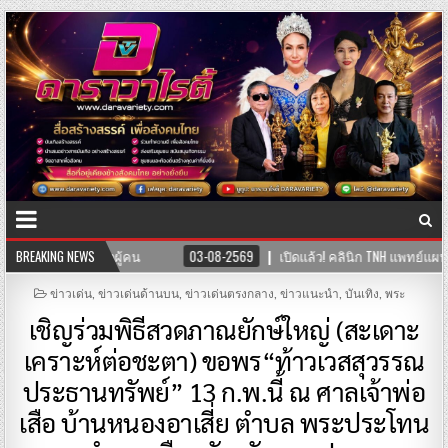
พทย์แผนไทย พร้อมให้บริการสุขภาพแบบองค์รวม ผสานศาสตร์การแพทย์ไทย-จีน
BREAKING NEWS
POSTED
ข่าวเด่น
,
ข่าวเด่นด้านบน
,
ข่าวเด่นตรงกลาง
,
ข่าวแนะนำ
,
บันเทิง
,
พระ
IN
เชิญร่วมพิธีสวดภาณยักษ์ใหญ่ (สะเดาะ
เคราะห์ต่อชะตา) ขอพร“ท้าวเวสสุวรรณ
ประธานทรัพย์” 13 ก.พ.นี้ ณ ศาลเจ้าพ่อ
เสือ บ้านหนองอาเสี่ย ตำบล พระประโทน