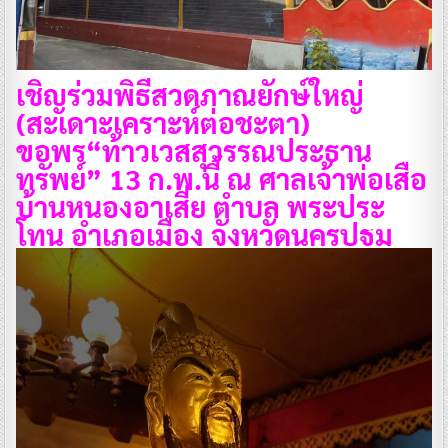
เชิญร่วมพิธีสวดภาณยักษ์ใหญ่
(สะเดาะเคราะห์ต่อชะตา)
ขอพร“ท้าวเวสสุวรรณประธาน
ทรัพย์” 13 ก.พ.นี้ ณ ศาลเจ้าพ่อเสือ
บ้านหนองอาเสี่ย ตำบล พระประ
โทน อำเภอเมือง จังหวัดนครปฐม