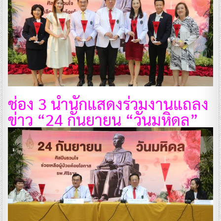
ช่อง 3 นำนักแสดงร่วมงานแถลง
ข่าว “24 กันยายน “วันมหิดล”