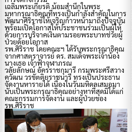
เฉลิมพระเกียรติ น้อมสำนึกในพระ
มหากรุณาธิคุณที่ทรงเป็นกำลังสำคัญในการ
พัฒนาศิริราชให้เจริญก้าวหน้ามาถึงปัจจุบัน
พร้อมเปิดโอกาสให้ประชาชนร่วมเป็นผู้ให้
ด้วยการบริจาคเงินตามรอยพระบาทช่วยผู้
ป่วยด้อยโอกาส
รพ.ศิริราช โดยคณะฯ ได้รับพระกรุณาธิคุณ
จากศาสตราจารย์ ดร. สมเด็จพระเจ้าน้อง
นางเธอ เจ้าฟ้าจุฬาภรณ
วลัยลักษณ์ อัครราชกุมารี กรมพระศรีสวาง
ควัฒน วรขัตติยราชนารี ทรงเป็นประธาน
จัดงานหารายได้ เนื่องในวันมหิดลเสมอมา
นับเป็นพระกรุณาธิคุณอย่างหาที่สุดมิได้แก่
คณะกรรมการจัดงาน และผู้ป่วยของ
รพ.ศิริราช