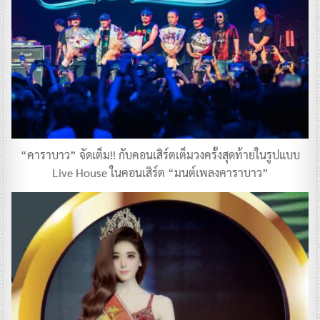
“คาราบาว” จัดเต็ม!! กับคอนเสิร์ตเต็มวงครั้งสุดท้ายในรูปแบบ
Live House ในคอนเสิร์ต “มนต์เพลงคาราบาว”