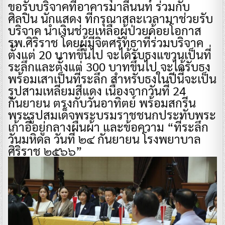
ขอรับบริจาคที่อาคารมาลีนนท์ ร่วมกับ
ศิลปิน นักแสดง ที่กรุณาสละเวลามาช่วยรับ
บริจาค นำเงินช่วยเหลือผู้ป่วยด้อยโอกาส
รพ.ศิริราช โดยผู้มีจิตศรัทธาที่ร่วมบริจาค
ตั้งแต่ 20 บาทขึ้นไป จะได้รับธงแขวนเป็นที่
ระลึกและตั้งแต่ 300 บาทขึ้นไป จะได้รับธง
พร้อมเสาเป็นที่ระลึก สำหรับธงในปีนี้จะเป็น
รูปสามเหลี่ยมสีแดง เนื่องจากวันที่ 24
กันยายน ตรงกับวันอาทิตย์ พร้อมสกรีน
พระรูปสมเด็จพระบรมราชชนกประทับพระ
เก้าอี้อยู่กลางผืนผ้า และข้อความ “ที่ระลึก
วันมหิดล วันที่ ๒๔ กันยายน โรงพยาบาล
ศิริราช ๒๕๖๖”