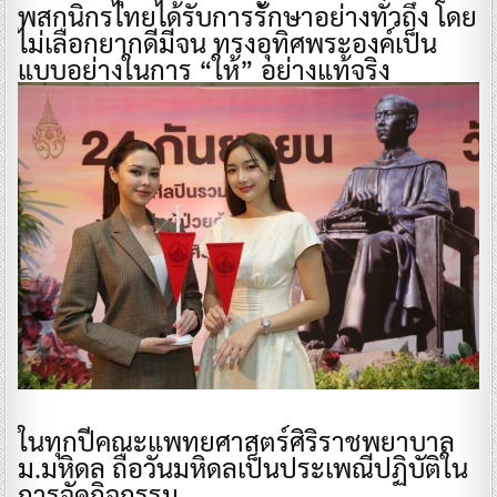
พสกนิกรไทยได้รับการรักษาอย่างทั่วถึง โดย
ไม่เลือกยากดีมีจน ทรงอุทิศพระองค์เป็น
แบบอย่างในการ “ให้” อย่างแท้จริง
ในทุกปีคณะแพทยศาสตร์ศิริราชพยาบาล
ม.มหิดล ถือวันมหิดลเป็นประเพณีปฏิบัติใน
การจัดกิจกรรม