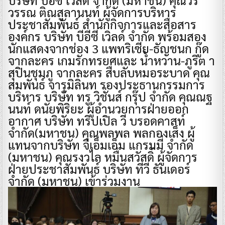
วรรณ ติณสูลานนท์ ผู้จัดการบริหาร
ประชาสัมพันธ์ สำนักกิจการและสื่อสาร
องค์กร บริษัท บีอีซี เวิลด์ จำกัด พร้อมสอง
นักแสดงจากช่อง 3 แพทริเซีย-ธัญชนก กู๊ด
จากละคร เกมรักทรยศและ น้ำหวาน-ภูริต า
สุปินชุมภู จากละคร สืบลับหมอระบาด คุณ
สมพันธ์ จารุมิลินท รองประธานกรรมการ
บริหาร บริษัท ทรู วิชั่นส์ กรุ๊ป จำกัด คุณณฐ
นนท์ ดนัยพิริยะ ผู้อำนวยการฝ่ายออก
อากาศ บริษัท ทริปเปิล วี บรอดคาสท์
จำกัด(มหาชน) คุณพลพล พลกองเส็ง ผู้
แทนจากบริษัท จีเอ็มเอ็ม แกรมมี่ จำกัด
(มหาชน) คุณรงวไล หมื่นสวัสดิ์ ผู้จัดการ
ฝ่ายประชาสัมพันธ์ บริษัท ทีวี ธันเดอร์
จำกัด (มหาชน) เข้าร่วมงาน