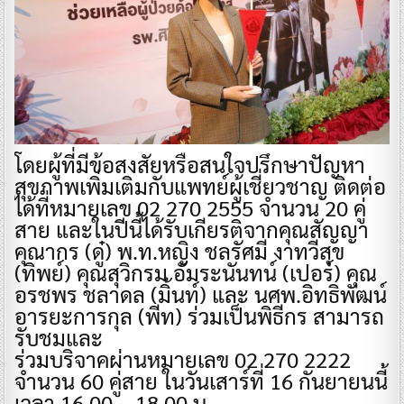
โดยผู้ที่มีข้อสงสัยหรือสนใจปรึกษาปัญหา
สุขภาพเพิ่มเติมกับแพทย์ผู้เชี่ยวชาญ ติดต่อ
ได้ที่หมายเลข 02 270 2555 จำนวน 20 คู่
สาย และในปีนี้ได้รับเกียรติจากคุณสัญญา
คุณากร (ดู๋) พ.ท.หญิง ชลรัศมี งาทวีสุข
(ทิพย์) คุณสุวิกรม อัมระนันทน์ (เปอร์) คุณ
อรชพร ชลาดล (มิ้นท์) และ นศพ.อิทธิพัฒน์
อารยะการกุล (พีท) ร่วมเป็นพิธีกร สามารถ
รับชมและ
ร่วมบริจาคผ่านหมายเลข 02 270 2222
จำนวน 60 คู่สาย ในวันเสาร์ที่ 16 กันยายนนี้
เวลา 16.00 – 18.00 น.