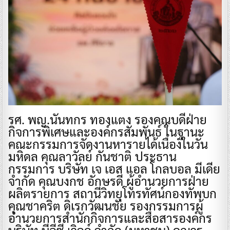
รศ. พญ.นันทกร ทองแตง รองคณบดีฝ่าย
กิจการพิเศษและองค์กรสัมพันธ์ ในฐานะ
คณะกรรมการจัดงานหารายได้เนื่องในวัน
มหิดล คุณลาวัลย์ กันชาติ ประธาน
กรรมการ บริษัท เจ เอส แอล โกลบอล มีเดีย
จำกัด คุณบงกช อักษรดี ผู้อำนวยการฝ่าย
ผลิตรายการ สถานีวิทยุโทรทัศน์กองทัพบก
คุณชาคริต ดิเรกวัฒนชัย รองกรรมการผู้
อำนวยการสำนักกิจการและสื่อสารองค์กร
บริษัท บีอีซี เวิลด์ จำกัด (มหาชน) คุณวร