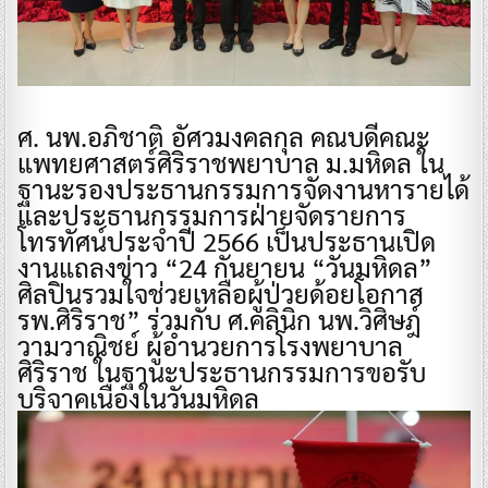
ศ. นพ.อภิชาติ อัศวมงคลกุล คณบดีคณะ
แพทยศาสตร์ศิริราชพยาบาล ม.มหิดล ใน
ฐานะรองประธานกรรมการจัดงานหารายได้
และประธานกรรมการฝ่ายจัดรายการ
โทรทัศน์ประจำปี 2566 เป็นประธานเปิด
งานแถลงข่าว “24 กันยายน “วันมหิดล”
ศิลปินรวมใจช่วยเหลือผู้ป่วยด้อยโอกาส
รพ.ศิริราช” ร่วมกับ ศ.คลินิก นพ.วิศิษฎ์
วามวาณิชย์ ผู้อำนวยการโรงพยาบาล
ศิริราช ในฐานะประธานกรรมการขอรับ
บริจาคเนื่องในวันมหิดล