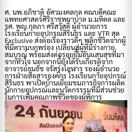
ศ. นพ.อภิชาติ อัศวมงคลกุล คณบดีคณะ
แพทยศาสตร์ศิริราชพยาบาล ม.มหิดล และ
รศ. พญ.กุลภา ศรีสวัสดิ์ ผู้อำนวยการ
โรงเรียนกายอุปกรณ์สิรินธร และ VTR สุด
Exclusive ส่งต่อเรื่องราวดีๆ พลิกชีวิตจากผู้
ที่มีความบกพร่อง เปลี่ยนสู่ผู้ที่มีร่างกาย
สมบูรณ์ พร้อมส่งต่อรอยยิ้มอันแสนสุขที่มา
จากหัวใจ นอกจากนี้ยังได้รับเกียรติจาก
อาจารย์ธนธัช จรัสรุ่งโอฬาร รองผู้อำนวย
การฝ่ายสื่อสารองค์กร โรงเรียนกายอุปกรณ์
สิรินธร พาเปิดบ้านเยี่ยมชมภารกิจการผลิต
นักกายอุปกรณ์และนวัตกรรรมที่มีส่วนช่วย
ในการเพิ่มคุณภาพชีวิตของผู้พิการ