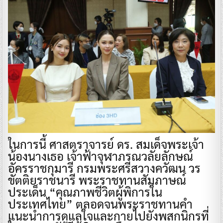
ในการนี้ ศาสตราจารย์ ดร. สมเด็จพระเจ้า
น้องนางเธอ เจ้าฟ้าจุฬาภรณวลัยลักษณ์
อัครราชกุมารี กรมพระศรีสวางควัฒน วร
ขัตติยราชนารี พระราชทานสัมภาษณ์
ประเด็น “คุณภาพชีวิตผู้พิการใน
ประเทศไทย” ตลอดจนพระราชทานคำ
แนะนำการดูแลใจและกายไปยังพสกนิกรที่