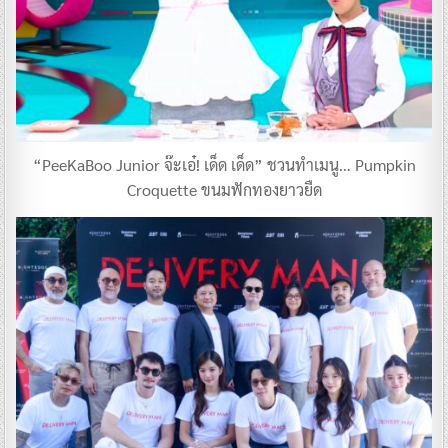
“PeeKaBoo Junior จ๊ะเอ๋! เด็ด เด็ด” ชวนทำเมนู… Pumpkin
Croquette ขนมฟักทองยาวยืด