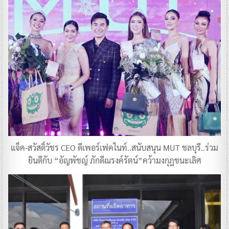
แจ็ค-สวัสดิ์วัชร CEO ดีเพอร์เฟคไนท์..สนับสนุน MUT ชลบุรี..ร่วม
ยินดีกับ “อัญพัชญ์ ภักดีณรงค์รัตน์”คว้ามงกุฎชนะเลิศ