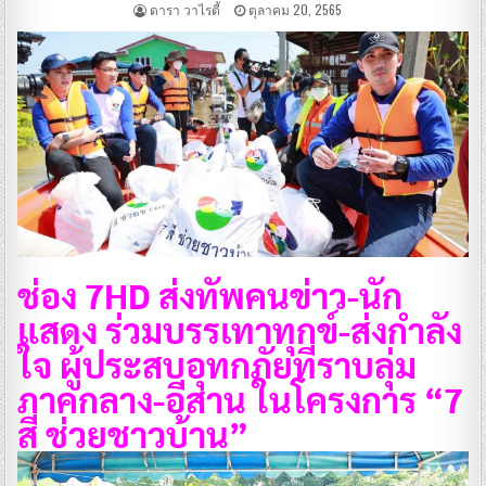
ดารา วาไรตี้
ตุลาคม 20, 2565
ช่อง 7HD ส่งทัพคนข่าว-นัก
แสดง ร่วมบรรเทาทุกข์-ส่งกำลัง
ใจ ผู้ประสบอุทกภัยที่ราบลุ่ม
ภาคกลาง-อีสาน ในโครงการ “7
สี ช่วยชาวบ้าน”