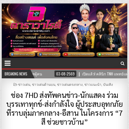
ินิก TNH แพทย์แผนจีนและแพทย์แผนไทย พร้อมให้บริการสุขภาพแบบองค์รวม ผสาน
BREAKING NEWS
POSTED
ข่าวเด่น
,
ข่าวเด่นด้านบน
,
ข่าวเด่นตรงกลาง
,
ข่าวแนะนำ
,
บันเทิง
IN
ช่อง 7HD ส่งทัพคนข่าว-นักแสดง ร่วม
บรรเทาทุกข์-ส่งกำลังใจ ผู้ประสบอุทกภัย
ที่ราบลุ่มภาคกลาง-อีสาน ในโครงการ “7
สี ช่วยชาวบ้าน”