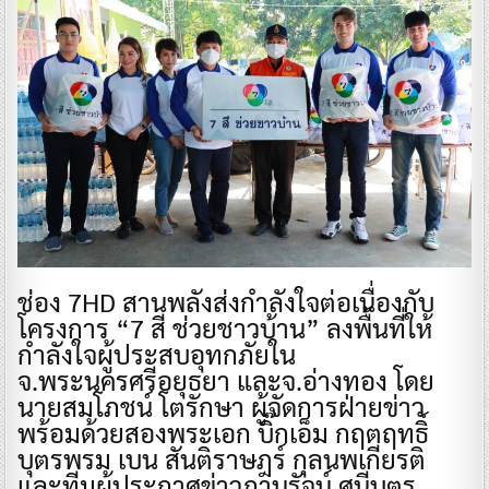
​ช่อง 7HD สานพลังส่งกำลังใจต่อเนื่องกับ
โครงการ “7 สี ช่วยชาวบ้าน” ลงพื้นที่ให้
กำลังใจผู้ประสบอุทกภัยใน
จ.พระนครศรีอยุธยา และจ.อ่างทอง โดย
นายสมโภชน์ โตรักษา ผู้จัดการฝ่ายข่าว
พร้อมด้วยสองพระเอก บิ๊กเอ็ม กฤตฤทธิ์
บุตรพรม เบน สันติราษฎร์ กุลนพเกียรติ
และทีมผู้ประกาศข่าวภานุรัจน์ ศนีบุตร