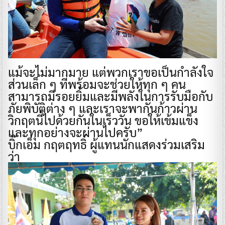
แม้จะไม่มากมาย แต่พวกเราขอเป็นกำลังใจ
ส่วนเล็ก ๆ ที่พร้อมจะช่วยให้ทุก ๆ คน
สามารถมีรอยยิ้มและมีพลังในการรับมือกับ
ภัยพิบัติต่าง ๆ และเราจะพากันก้าวผ่าน
วิกฤตนี้ไปด้วยกันในเร็ววัน ขอให้เข้มแข็ง
และทุกอย่างจะผ่านไปครับ”
​บิ๊กเอ็ม กฤตฤทธิ์ ผู้แทนนักแสดงร่วมเสริม
ว่า