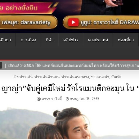
รศึกษา
การเมือง
กีฬา
คลิปข่าว
ต่างประเทศ
ท่องเที่ยว
ริการสุขภาพแบบองค์รวม ผสานศาสตร์การแพทย์ไทย-จีน
30-07-2569
ซ
POSTED
ข่าวเด่น
,
ข่าวเด่นด้านบน
,
ข่าวเด่นตรงกลาง
,
ข่าวแนะนำ
,
บันเทิง
IN
้-ญาญ่า”จับคู่เคมีใหม่ รักโรแมนติกละมุน ใน 
ดารา วาไรตี้
กรกฎาคม 15, 2565