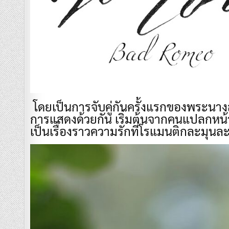
โดยเป็นการจับคู่กันครั้งแรกของพระนางส
การแสดงด้วยกัน เริ่มต้นจากคนแปลกหน้า
เป็นเรื่องราวความรักที่โรแมนติกละมุนล