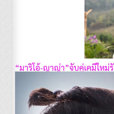
“มาริโอ้-ญาญ่า”จับคู่เคมีใหม่
ร