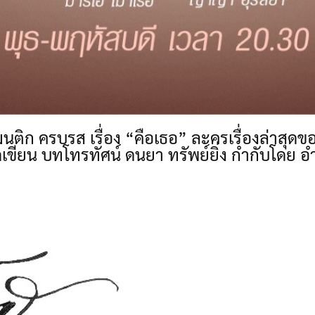
นติก ครบรส เรื่อง “คือเธอ” ละครเรื่องล่าสุดข
เขียน บทโทรทัศน์ ดนยา ทรัพย์ยิ่ง กำกับโดย อ