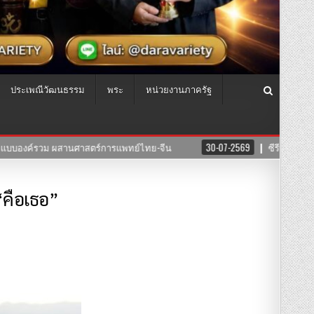
ประเพณีวัฒนธรรม
พระ
หน่วยงานภาครัฐ
ีรีย์”สงครามนางแบบโมเดล”ค่าย บริษัทแสงตะวันฟิล์ม” นำทีมโดยตัวแม่ “อุ๊บ วิริ
“คือเธอ”