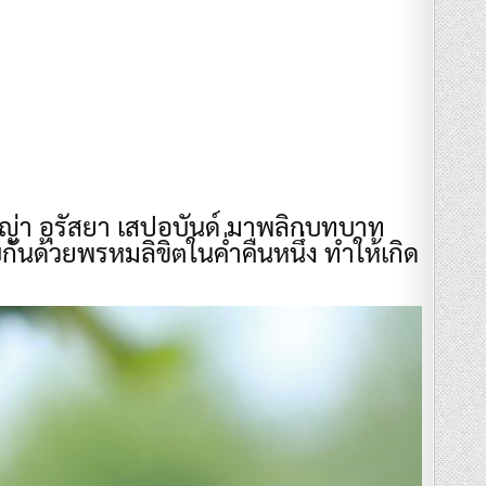
ญาญ่า อุรัสยา เสปอบันด์ มาพลิกบทบาท
ด้วยพรหมลิขิตในค่ำคืนหนึ่ง ทำให้เกิด