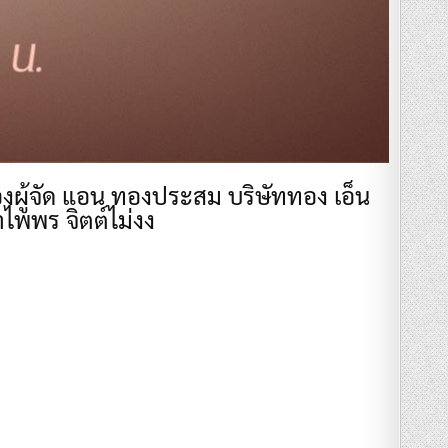
องผู้จัด แอน ทองประสม บริษัททอง เอ็น
ำไพพร จิตต์ไม่งง