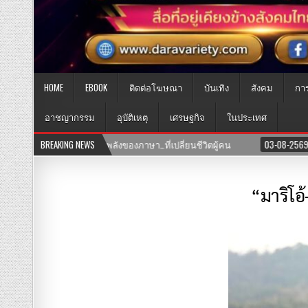
HOME
EBOOK
ติดต่อโฆษณา
บันเทิง
สังคม
กา
อาชญากรรม
อุบัติเหตุ
เศรษฐกิจ
ในประเทศ
03-08-2569
BREAKING NEWS
เปิดแล้ว! คลินิก TNH แพทย์แผนจีนและแพทย์แผนไทย พร้อมให้บ
“มาริโอ