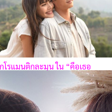
ักโรแมนติกละมุน ใน “คือเธอ