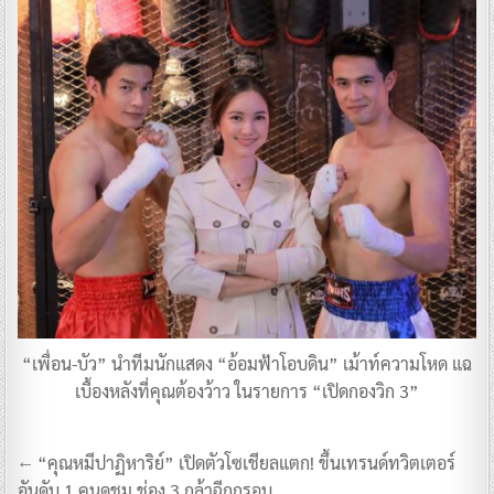
“เพื่อน-บัว” นำทีมนักแสดง “อ้อมฟ้าโอบดิน” เม้าท์ความโหด แฉ
เบื้องหลังที่คุณต้องว้าว ในรายการ “เปิดกองวิก 3”
แนะแนว
← “คุณหมีปาฏิหาริย์” เปิดตัวโซเชียลแตก! ขึ้นเทรนด์ทวิตเตอร์
อันดับ 1 คนดูชม ช่อง 3 กล้าฉีกกรอบ