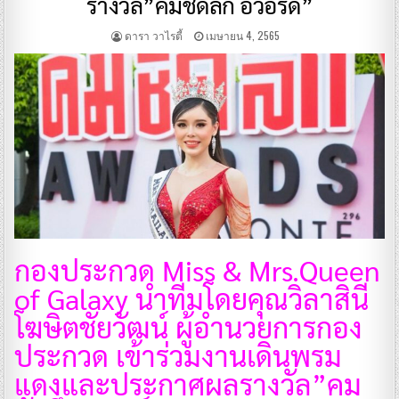
รางวัล”คมชัดลึก อวอร์ด”
ดารา วาไรตี้
เมษายน 4, 2565
กองประกวด Miss & Mrs.Queen
of Galaxy นำทีมโดยคุณวิลาสินี
โฆษิตชัยวัฒน์ ผู้อำนวยการกอง
ประกวด เข้าร่วมงานเดินพรม
แดงและประกาศผลรางวัล”คม