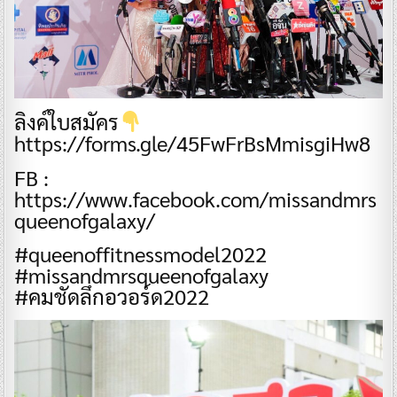
ลิงค์ใบสมัคร
https://forms.gle/45FwFrBsMmisgiHw8
FB :
https://www.facebook.com/missandmrs
queenofgalaxy/
#queenoffitnessmodel2022
#missandmrsqueenofgalaxy
#คมชัดลึกอวอร์ด2022