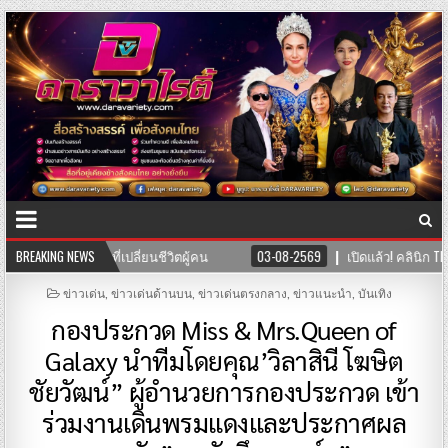
น
BREAKING NEWS
03-08-2569
เปิดแล้ว! คลินิก TNH แพทย์แผนจีนและแพทย์แผนไทย 
POSTED
ข่าวเด่น
,
ข่าวเด่นด้านบน
,
ข่าวเด่นตรงกลาง
,
ข่าวแนะนำ
,
บันเทิง
IN
กองประกวด Miss & Mrs.Queen of
Galaxy นำทีมโดยคุณ’วิลาสินี โฆษิต
ชัยวัฒน์” ผู้อำนวยการกองประกวด เข้า
ร่วมงานเดินพรมแดงและประกาศผล