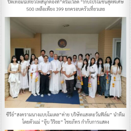
ปิดเทอมนี้เที่ยวให้สนุกต้องที่”ดรีมเวิลด์ “!กับโปรโมชั่นสุดพิเศษ
500 เหลือเพียง 399 ยกครอบครัวเที่ยวเลย
ซีรีย์”สงครามนางแบบโมเดล”ค่าย บริษัทแสงตะวันฟิล์ม” นำทีม
โดยตัวแม่ “อุ๊บ วิริยะ” ไชยภัทร กำกับการแสดง