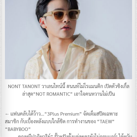
NONT TANONT วาเลนไทน์นี้ #นนท์ไม่โรแมนติก เปิดตัวซิงเกิ้ล
ล่าสุด“NOT ROMANTIC” เอาใจคนหวานไม่เป็น
แนะแนว
← แฟนคลับได้ว้าว…“3Plus Premium” จัดเต็มสปีดเฉพาะ
เรื่อง
สมาชิก กับเบื้องหลังแบบใกล้ชิด การทำงานของ “TAEW”
“BABYBOO”
คุณหมีปาฏิหาริย์” ปั๊วะปังตั้งแต่ละครยังไม่ออนแอร์! ไต้หวัน