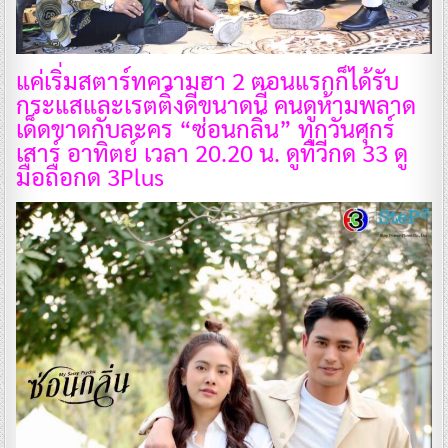
แค่เริ่มสตาร์ทความฮา 2 ตอนแรกก็ได้รับ
กระแสและเรตติ้งดีขนาดนี้ คนดูห้ามพลาด
เด็ดขาดกับละคร “ซ่อนกลิ่น” ทุกวันศุกร์
เสาร์ อาทิตย์ เวลา 20.20 น. ดูทีวีกด 33 ดู
มือถือกด 3Plus