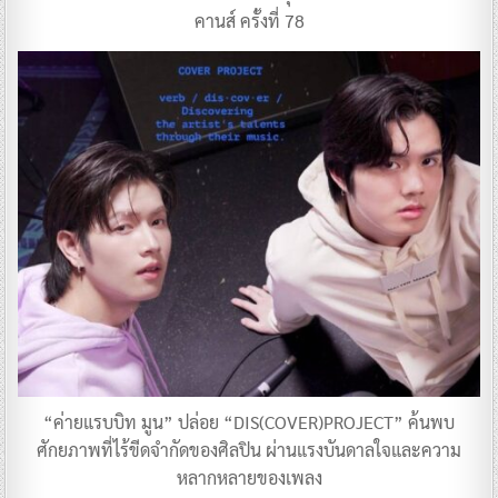
คานส์ ครั้งที่ 78
“ค่ายแรบบิท มูน” ปล่อย “DIS(COVER)PROJECT” ค้นพบ
ศักยภาพที่ไร้ขีดจำกัดของศิลปิน ผ่านแรงบันดาลใจและความ
หลากหลายของเพลง