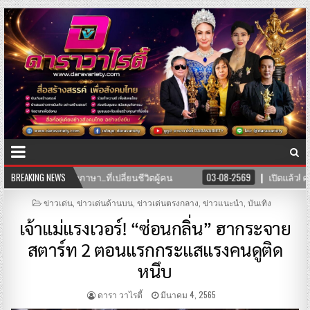
วิตผู้คน
BREAKING NEWS
03-08-2569
เปิดแล้ว! คลินิก TNH แพทย์แผนจีนและแพทย์แ
POSTED
ข่าวเด่น
,
ข่าวเด่นด้านบน
,
ข่าวเด่นตรงกลาง
,
ข่าวแนะนำ
,
บันเทิง
IN
เจ้าแม่แรงเวอร์! “ซ่อนกลิ่น” ฮากระจาย
สตาร์ท 2 ตอนแรกกระแสแรงคนดูติด
หนึบ
ดารา วาไรตี้
มีนาคม 4, 2565