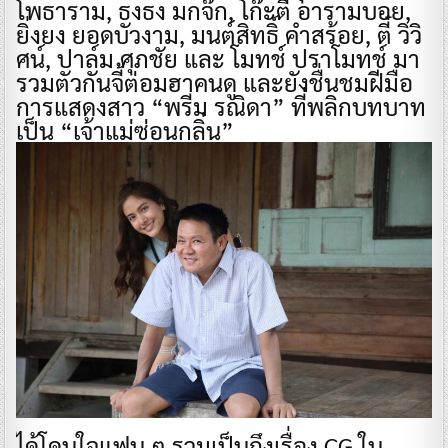
โพธาราม, ธงธง มกจ๊ก, โก๊ะตี๋ อารามบอย,
ยิ่งยง ยอดบัวงาม, มนต์สิทธิ์ คำสร้อย, ตี๋ วิวิ
ศน์, ปาล์ม ศุภชัย และ โมทช์ ปราโมทช์ มา
รวมตัวกันจี้ต่อมฮาคนดู และยังชื่นชมฝีมือ
การแสดงสาว “พรีม รณิดา” ที่พลิกบทบาท
เป็น “เจ้าแม่ซ่อนกลิ่น”
ได้โดนใจแฟน ๆ รวมเป็นถึงเรื่อง CG ใน