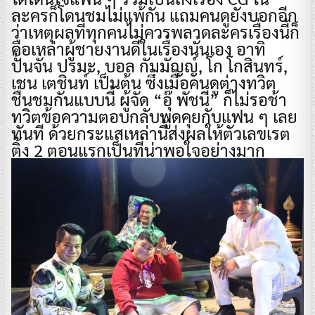
ละครก็โดนชมไม่แพ้กัน แถมคนดูยังบอกอีก
ว่าเหตุผลที่ทุกคนไม่ควรพลาดละครเรื่องนี้ก็
คือเหล่าผู้ชายงานดีในเรื่องนั่นเอง อาทิ
ปั้นจั่น ปรมะ, บอล กัมมัญญ์, โก โกสินทร์,
เชน เตชินท์ เป็นต้น ซึ่งเมื่อคนดูต่างทวิต
ชื่นชมกันแบบนี้ ผู้จัด “อุ๊ พัชนี” ก็ไม่รอช้า
ทวิตข้อความตอบกลับพูดคุยกับแฟน ๆ เลย
ทันที ด้วยกระแสเหล่านี้ส่งผลให้ตัวเลขเรต
ติ้ง 2 ตอนแรกเป็นที่น่าพอใจอย่างมาก