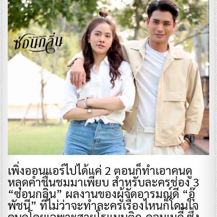
​เพิ่งออนแอร์ไปได้แค่ 2 ตอนก็ทำเอาคนดู
หลุดคำชื่นชมมาเพียบ สำหรับละครช่อง 3
“ซ่อนกลิ่น” ผลงานของผู้จัดอารมณ์ดี “อุ๊
พัชนี” ที่ไม่ว่าจะทำละครเรื่องไหนก็โดนใจ
คนดูโดยเฉพาะสายโรแมนติก-คอมเมดี้ ซึ่ง