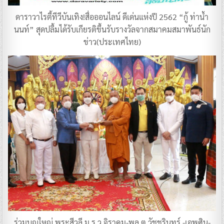
ดาราวาไรตี้ทีวีบันเทิง!สื่อออนไลน์ ดีเด่นแห่งปี 2562 “กู้ ท่าน้ำ
นนท์” สุดปลื้มได้รับเกียรติขึ้นรับรางวัลจากสมาคมสมาพันธ์นัก
ข่าว(ประเทศไทย)
ร่วมบุญใหญ่ พระสีวลี ม.ร.ว.จิราคม-พล.ต.วัชชรินทร์ -เอพศิน-