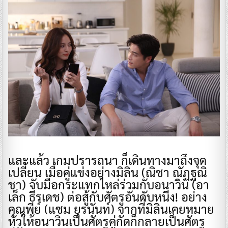
และแล้ว เกมปรารถนา ก็เดินทางมาถึงจุด
เปลี่ยน เมื่อคู่แข่งอย่างมิลิน (ณิชา ณัฏฐณิ
ชา) จับมือกระแทกไหล่ร่วมกับอนาวิน (อา
เล็ก ธีรเดช) ต่อสู้กับศัตรูอันดับหนี่ง! อย่าง
คุณพีย์ (แซม ยุรนันท์) จากที่มิลินเคยหมาย
หัวให้อนาวินเป็นศัตรูคู่กัดก็กลายเป็นศัตรู