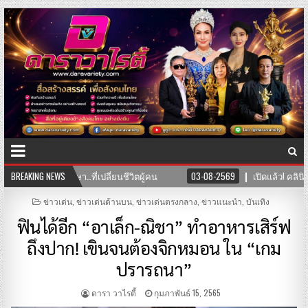
้คน
BREAKING NEWS
03-08-2569
เปิดแล้ว! คลินิก TNH แพทย์แผนจีนและแพทย์แผนไท
POSTED
ข่าวเด่น
,
ข่าวเด่นด้านบน
,
ข่าวเด่นตรงกลาง
,
ข่าวแนะนำ
,
บันเทิง
IN
ฟินได้อีก “อาเล็ก-ณิชา” ทำอาหารเสิร์ฟ
ถึงปาก! เขินจนต้องจิกหมอน ใน “เกม
ปรารถนา”
ดารา วาไรตี้
กุมภาพันธ์ 15, 2565