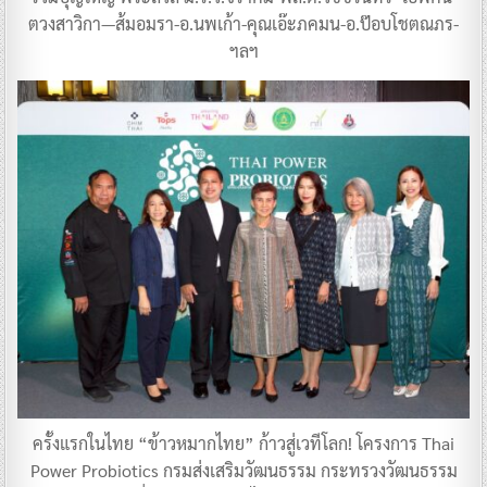
ตวงสาวิกา—ส้มอมรา-อ.นพเก้า-คุณเอ๊ะภคมน-อ.ป๊อบโชตณภร-
ฯลฯ
ครั้งแรกในไทย “ข้าวหมากไทย” ก้าวสู่เวทีโลก! โครงการ Thai
Power Probiotics กรมส่งเสริมวัฒนธรรม กระทรวงวัฒนธรรม