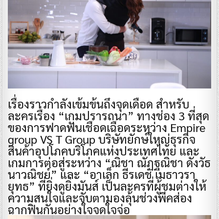
เรื่องราวกำลังเข้มข้นถึงจุดเดือด สำหรับ
ละครเรื่อง “เกมปรารถนา” ทางช่อง 3 ที่สุด
ของการฟาดฟันเชือดเฉือดระหว่าง Empire
group VS T Group บริษัทยักษ์ใหญ่ธุรกิจ
สินค้าอุปโภคบริโภคแห่งประเทศไทย และ
เกมการต่อสู่ระหว่าง “ณิชา ณัฏฐณิชา ดังวัธ
นาวณิชย์” และ “อาเล็ก ธีรเดช เมธาวรา
ยุทธ” ที่ยิ่งดูยิ่งมันส์ เป็นละครที่ผู้ชมต่างให้
ความสนใจและจับตามองลุ้นช่วงพีคส่อง
ฉากฟินกันอย่างใจจดใจจ่อ