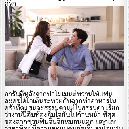
คู่รัก
การันตีหลังจากปาโมเมนต์หวานให้แฟน
ละครได้ใจเต้นระทวยกับฉากทำอาหารใน
ครัวที่ดูแสนจะธรรมดาแต่ไม่ธรรมดา เรียก
ว่างานนี้อิ่มท้องอิ่มใจกันไปถ้วนหน้า ที่สุด
ของฉากชวนฟินจิ้นจิกหมอนแตก บอกเลย
ว่าอาทิตย์นี้ความละมุนตุ่นจัดเต็มสมใจแฟน