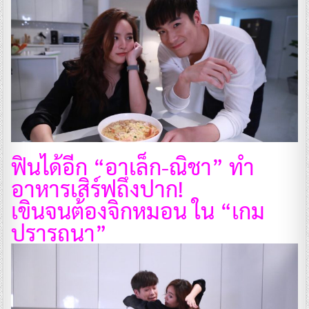
ฟินได้อีก “อาเล็ก-ณิชา” ทำ
อาหารเสิร์ฟถึงปาก!
เขินจนต้องจิกหมอน ใน “เกม
ปรารถนา”