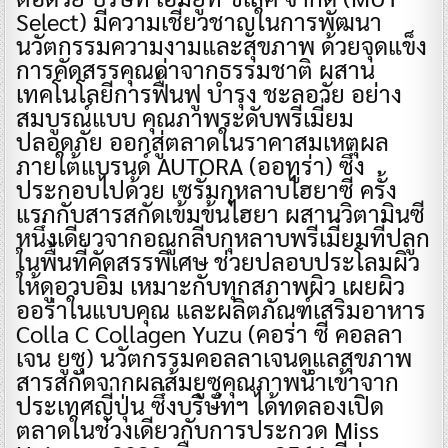
Select) มีความเชี่ยวชาญในการพัฒนา
นวัตกรรมความงามและสุขภาพ ด้วยจุดแข็ง
การคัดสรรคุณค่าจากธรรมชาติ ผสาน
เทคโนโลยีการฟื้นฟู บำรุง ชะลอวัย อย่าง
สมบูรณ์แบบ คุณภาพระดับพรีเมี่ยม
ปลอดภัย ออกสู่ตลาดในราคาสมเหตุผล
ภายใต้แบรนด์ AUTORA (ออทูร่า) ซึ่ง
ประกอบไปด้วย เซรั่มกุหลาบไฮยาซี ครั้ง
แรกกับสารสกัดเข้มข้นไฮยา ผสานวิตามินซี
หนึ่งเดียวจากอณูกลีบกุหลาบพรีเมี่ยมที่ปลูก
ในพื้นที่คัดสรรพิเศษ ช่วยปลอบประโลมผิว
ให้ดูอวบอิ่ม เหมาะกับทุกสภาพผิว เผยผิว
ออร่าในแบบคุณ และผลิตภัณฑ์เสริมอาหาร
Colla C Collagen Yuzu (คอร่า ซี คอลลา
เจน ยูซุ) นวัตกรรมคอลลาเจนดูแลสุขภาพ
สารสกัดจากผลส้มยูซุคุณภาพนำเข้าจาก
ประเทศญี่ปุ่น ซึ่งบริษัทฯ ได้ทดลองเปิด
ตลาดในช่วงเดียวกับการประกวด Miss