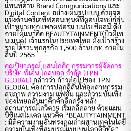
แทนท์ด้าน Brand Communications และ
Digital Content อย่างเต็มรูปแบบ ด้วยจุด
แข็งด้านครีเอทีฟคอนเทนต์ที่ตอบโจทย์กลุ่ม
เป้าหมายทุกแพลตฟอร์ม บนโซเชียลมีเดีย
ภายใต้แนวคิด BEAUTYTAINMENT(บิวตี้เท
นเมนต์) เจ้าแรกในประเทศไทย ตั้งเป้าสร้าง
รายได้รวมทุกธุรกิจ 1,500 ล้านบาท ภายใน
สิ้นปี 2565
คุณปิยาภรณ์ แสนโกศิก กรรมการผู้จัดการ
บริษัท พีเอ็น โกลบอล จำกัด (TPN
GLOBAL)
กล่าวว่า ก้าวต่อไปของ TPN
GLOBAL ต้องการปลุกสีสันให้อุตสาหกรรม
สุขภาพ ความงาม แฟชั่น และความบันเทิง
ของไทยกลับมาคึกคักอีกครั้ง หลัง
สถานการณ์โควิด19 เริ่มคลี่คลาย ด้วยแผน
บิซิเนสโมเดล แนวคิด “BEAUTYTAINMENT
: มิติความงามอันทรงคุณค่าผสานเทคโนโลยี
ความบันเทิงที่สมบูรณ์แบบบนโลกดิจิทัล”