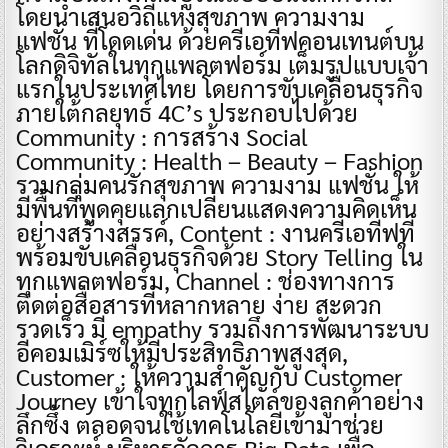
โดยนำเสนอวิถีแห่งสุขภาพ ความงาม
แฟชั่น ที่โดดเด่น ด้วยครีเอทีฟคอนเทนต์บน
โลกดิจิทัลในทุกแพลตฟอร์ม เต็มรูปแบบเจ้า
แรกในประเทศไทย โดยการขับเคลื่อนธุรกิจ
ภายใต้กลยุทธ์ 4C’s ประกอบไปด้วย
Community : การสร้าง Social
Community : Health – Beauty – Fashion
รวมกลุ่มคนรักสุขภาพ ความงาม แฟชั่น ให้
มีพื้นที่พูดคุยแลกเปลี่ยนแสดงความคิดเห็น
อย่างสร้างสรรค์, Content : งานครีเอทีฟที่
พร้อมขับเคลื่อนธุรกิจด้วย Story Telling ใน
ทุกแพลตฟอร์ม, Channel : ช่องทางการ
ติดต่อสื่อสารที่หลากหลาย ง่าย สะดวก
รวดเร็ว มี empathy รวมถึงการพัฒนาระบบ
อีคอมเมิร์ซให้มีประสิทธิภาพสูงสุด,
Customer : ให้ความสำคัญกับ Customer
Journey เข้าใจทุกไลฟ์สไตล์ของลูกค้าอย่าง
ลึกซึ้ง ตลอดจนใช้เทคโนโลยีเข้ามาช่วย