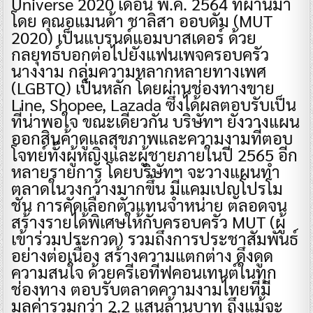
Universe 2020 เดือน พ.ค. 2564 ที่ผ่านมา
โดย คุณอแมนด้า ชาลิสา ออบดัม (MUT
2020) เป็นแบรนด์แอมบาสเดอร์ ด้วย
กลยุทธ์บอกต่อไปยังแฟนเพจครอบครัว
นางงาม กลุ่มความหลากหลายทางเพศ
(LGBTQ) เป็นหลัก โดยผ่านช่องทางขาย
Line, Shopee, Lazada ซึ่งได้ผลตอบรับเป็น
ที่น่าพอใจ ขณะเดียวกัน บริษัทฯ ยังวางแผน
ออกสินค้าดูแลสุขภาพและความงามที่ตอบ
โจทย์ทั้งผู้หญิงและผู้ชายภายในปี 2565 อีก
หลายรายการ โดยบริษัทฯ จะวางแผนทำ
ตลาดในวงกว้างมากขึ้น มีแคมเปญโปรโม
ชั่น การคัดเลือกตัวแทนจำหน่าย ตลอดจน
สร้างรายได้พิเศษให้กับครอบครัว MUT (ผู้
เข้าร่วมประกวด) รวมถึงการประชาสัมพันธ์
อย่างต่อเนื่อง สร้างความแตกต่าง ดึงดูด
ความสนใจ ด้วยครีเอทีฟคอนเทนต์ในทุก
ช่องทาง ตอบรับตลาดความงามไทยที่มี
มูลค่ารวมกว่า 2.2 แสนล้านบาท ถึงแม้จะ