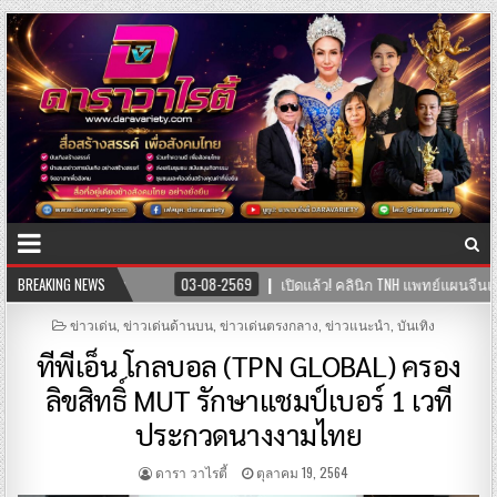
ว! คลินิก TNH แพทย์แผนจีนและแพทย์แผนไทย พร้อมให้บริการสุขภาพแบบองค์รว
BREAKING NEWS
POSTED
ข่าวเด่น
,
ข่าวเด่นด้านบน
,
ข่าวเด่นตรงกลาง
,
ข่าวแนะนำ
,
บันเทิง
IN
ทีพีเอ็น โกลบอล (TPN GLOBAL) ครอง
ลิขสิทธิ์ MUT รักษาแชมป์เบอร์ 1 เวที
ประกวดนางงามไทย
ดารา วาไรตี้
ตุลาคม 19, 2564