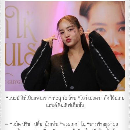
“แนะนำให้เป็นแฟนเรา” ทะลุ 10 ล้าน “โบว์ เมลดา” ลัคกี้อินเกม
แอนด์ อินเลิฟเต็มขั้น
แนะแนว
← “แม็ค ปวิช” ปลื้ม! นั่งแท่น “พระเอก” ใน “นางฟ้าอสูร”ผล