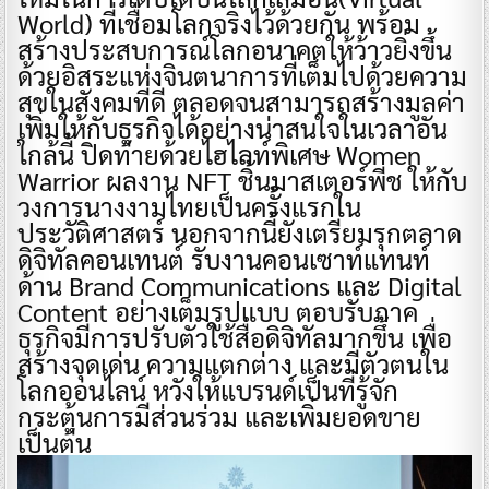
World) ที่เชื่อมโลกจริงไว้ด้วยกัน พร้อม
สร้างประสบการณ์โลกอนาคตให้ว้าวยิ่งขึ้น
ด้วยอิสระแห่งจินตนาการที่เต็มไปด้วยความ
สุขในสังคมที่ดี ตลอดจนสามารถสร้างมูลค่า
เพิ่มให้กับธุรกิจได้อย่างน่าสนใจในเวลาอัน
ใกล้นี้ ปิดท้ายด้วยไฮไลท์พิเศษ Women
Warrior ผลงาน NFT ชิ้นมาสเตอร์พีช ให้กับ
วงการนางงามไทยเป็นครั้งแรกใน
ประวัติศาสตร์ นอกจากนี้ยังเตรียมรุกตลาด
ดิจิทัลคอนเทนต์ รับงานคอนเซาท์แทนท์
ด้าน Brand Communications และ Digital
Content อย่างเต็มรูปแบบ ตอบรับภาค
ธุรกิจมีการปรับตัวใช้สื่อดิจิทัลมากขึ้น เพื่อ
สร้างจุดเด่น ความแตกต่าง และมีตัวตนใน
โลกออนไลน์ หวังให้แบรนด์เป็นที่รู้จัก
กระตุ้นการมีส่วนร่วม และเพิ่มยอดขาย
เป็นต้น