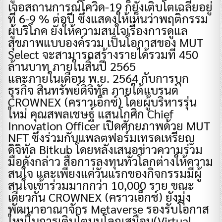
เจอสถานการณ์โควิด-19 ก็ยังเติบโตเฉลี่ยอยู่
ที่ 6-9 % ต่อปี ซึ่งแสดงให้เห็นว่าพฤติกรรม
ผู้บริโภค ยังให้ความสนใจเรื่องการดูแล
สุขภาพแบบองค์รวม เป็นโอกาสของ MUT
Select จะสามารถสร้างรายได้รวมที่ 450
ล้านบาท ภายในสิ้นปี 2565
และภายในเดือน พ.ย. 2564 กับการบุก
ธุรกิจ สินทรัพย์ดิจิทัล ภายใต้แบรนด์
CROWNEX (คราวเอ็กซ์) โดยผู้บริหารรุ่น
ใหม่ คุณสพลเชษฐ์ แสนโกศิก Chief
Innovation Officer เปิดศักยภาพด้วย MUT
NFT ซึ่งร่วมกับแพลตฟอร์มเทรดเหรียญ
ดิจิทัล Bitkub โดยหลังเสนอข่าวความร่วม
มือดังกล่าว สื่อการลงทุนทั่วโลกต่างให้ความ
สนใจ และเพียงแค่วันแรกของกิจกรรมมีผู้
สนใจเข้าร่วมมากกว่า 10,000 ราย ขณะ
เดียวกัน CROWNEX (คราวเอ็กซ์) ยังมุ่ง
พัฒนาอาณาจักร Metaverse รองรับโอกาส
ใหม่ในการเติบโตบนโลกเสมือน(Virtual