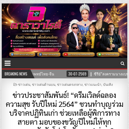
BREAKING NEWS
30-07-2569
ซีรีย์”สงครามนางแบบโมเดล”ค่าย บริษัทแสงตะวันฟิล์ม” นำที
POSTED
ข่าวเด่น
,
ข่าวเด่นด้านบน
,
ข่าวเด่นตรงกลาง
,
ข่าวแนะนำ
,
บันเทิง
IN
ข่าวประชาสัมพันธ์! “ดรีมเวิลด์ฉลอง
ความสุข รับปีใหม่ 2564” ชวนทำบุญร่วม
บริจาคปฏิทินเก่า ช่วยเหลือผู้พิการทาง
สายตา มอบของขวัญปีใหม่ให้ทุก