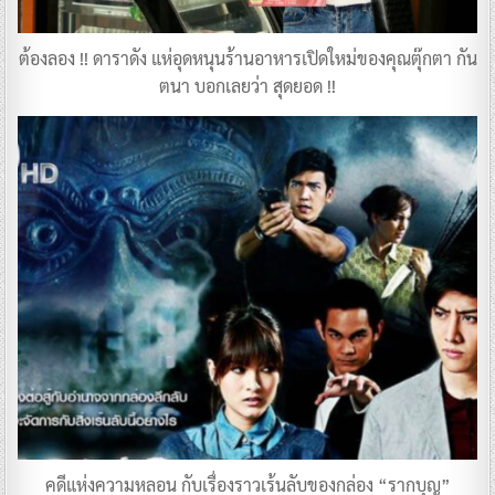
ต้องลอง !! ดาราดัง แห่อุดหนุนร้านอาหารเปิดใหม่ของคุณตุ๊กตา กัน
ตนา บอกเลยว่า สุดยอด !!
คดีแห่งความหลอน กับเรื่องราวเร้นลับของกล่อง “รากบุญ”