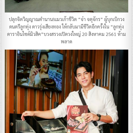
ปลุกจิตวิญญาณตำนาน!แมวเก้าชีวิต “จ๋า จตุจักร” ผู้บุกเบิกวง
ดนตรีลูกทุ่ง ดาวรุ่งเสียงทอง ให้กลับมามีชีวิตอีกครั้งใน “ลูกทุ่ง
ดาราอินไซด์มิวสิค”บวงสรวงเปิดวงใหญ่ 20 สิงหาคม 2561 ห้าม
พลาด