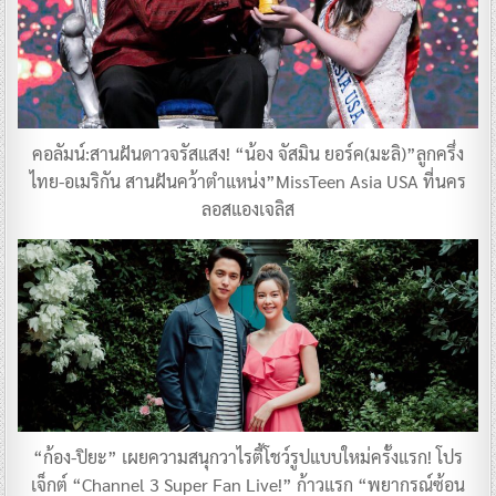
คอลัมน์:สานฝันดาวจรัสแสง! “น้อง จัสมิน ยอร์ค(มะลิ)”ลูกครึ่ง
ไทย-อเมริกัน สานฝันคว้าตำแหน่ง”MissTeen Asia USA ที่นคร
ลอสแองเจลิส
“ก้อง-ปิยะ” เผยความสนุกวาไรตี้โชว์รูปแบบใหม่ครั้งแรก! โปร
เจ็กต์ “Channel 3 Super Fan Live!” ก้าวแรก “พยากรณ์ซ้อน