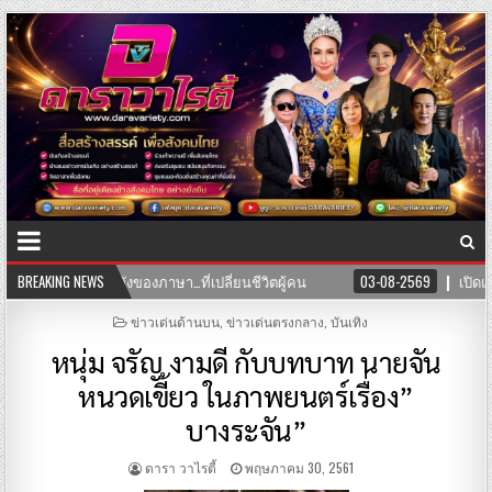
ายทอดพลังของภาษา…ที่เปลี่ยนชีวิตผู้คน
BREAKING NEWS
03-08-2569
เปิดแล้ว! คลิน
POSTED
ข่าวเด่นด้านบน
,
ข่าวเด่นตรงกลาง
,
บันเทิง
IN
หนุ่ม จรัญ งามดี กับบทบาท นายจัน
หนวดเขี้ยว ในภาพยนตร์เรื่อง”
บางระจัน”
ดารา วาไรตี้
พฤษภาคม 30, 2561