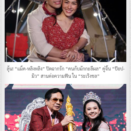
ลุ้น! “แม็ค-หลิงหลิง” ปิดฉากรัก “คนกับมักกะลีผล” คู่จิ้น “ป๊อป-
มิว” สานต่อความฟิน ใน “ระเริงชล”