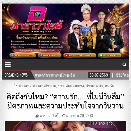
นศาสตร์การแพทย์ไทย-จีน
BREAKING NEWS
30-07-2569
ซีรีย์”สงครามนางแบบโมเดล”ค่า
POSTED
ข่าวเด่น
,
ข่าวเด่นด้านบน
,
ข่าวเด่นตรงกลาง
,
ข่าวแนะนำ
,
บันเทิง
IN
คิดถึงกันไหม? “ความรัก…. ที่ไม่มีวันลืม”
มิตรภาพและความประทับใจจากวันวาน
ดารา วาไรตี้
มกราคม 20, 2568