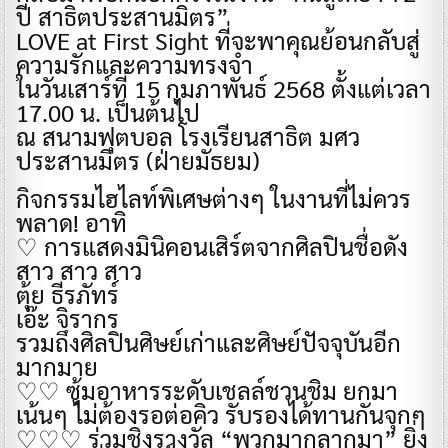
ปี สาธิตประสานมิตร”
LOVE at First Sight ที่จะพาคุณย้อนกลับสู่
ความรักและความทรงจำ
ในวันเสาร์ที่ 15 กุมภาพันธ์ 2568 ตั้งแต่เวลา
17.00 น. เป็นต้นไป
ณ สนามฟุตบอล โรงเรียนสาธิต มศว
ประสานมิตร (ฝ่ายมัธยม)
กิจกรรมไฮไลท์พิเศษต่างๆ ในงานที่ไม่ควร
พลาด! อาทิ
♡ การแสดงมินิคอนเสิร์ตจากศิลปินชื่อดัง
สาว สาว สาว
ตุ้ย ธีรภัทร์
เอ๊ะ จิรากร
รวมถึงศิลปินศิษย์เก่าและศิษย์ปัจจุบันอีก
มากมาย
♡♡ ซุ้มอาหารระดับเชลล์ชวนชิม ยกมา
เน้นๆ ไม่ต้องรอต่อคิว รับรองได้ทานกันจุกๆ
♡♡♡ ร่วมชิงรางวัล “พวกมากลากมา” ยิ่ง