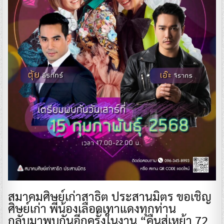
สมาคมศิษย์เก่าสาธิต ประสานมิตร ขอเชิญ
ศิษย์เก่า พี่น้องเลือดเทาแดงทุกท่าน
กลับมาพบกันอีกครั้งในงาน “คืนสู่เหย้า 72