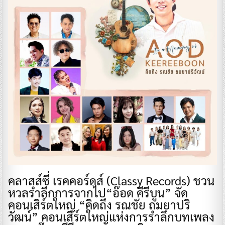
คลาสส์ซี่ เรคคอร์ดส์ (Classy Records) ชวน
หวลรำลึกการจากไป“อ๊อด คีรีบูน” จัด
คอนเสิร์ตใหญ่ “คิดถึง รณชัย ถมยาปริ
วัฒน์” คอนเสิร์ตใหญ่แห่งการรำลึกบทเพลง