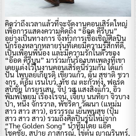
คิดว่าถึงเวลาแล้วที่จะจัดงานคอนเสิร์ตใหญ่
เพื่อการแสดงความคิดถึง “อ๊อด คีรีบูน”
อย่างเป็นทางการ จึงทำการเชื้อเชิญศิลปิน
นักร้องหลากหลายรุ่นที่เคยมีความรู้สึกที่ดี,
เป็นเพื่อนพี่น้อง และมีความรักในตัวของ
“อ๊อด คีรีบูน” มาร่วมกันร้องบทเพลงที่เขา
เคยแต่งไว้ในงานคอนเสิร์ตนี้ร่วมกัน ได้แก่
ปั่น ไพบูลย์เกียรติ เขียวแก้ว, ต้น สุชาติ ชวา
งกูร, ต้อม เรนโบว์, ทัช ณ ตะกั่วทุ่ง, ฟอร์ด
สบชัย ไกรยูรเสน, จี๊ป วสุ แสงสิงแก้ว, อิ๋ว
พิมพ์โพยม เรืองโรจน์, เจี๊ยบ นนทิยา จิวบาง
ป่า, หนึ่ง จักรวาล, พัชริดา วัฒนา (แหม่ม
สาว สาว สาว), อรวรรณ เย็นพูนสุข (ปุ้ม
สาว สาว สาว) รวมถึงศิลปินรุ่นใหม่จาก
“The Golden Song” นำทีมโดย แอ๊ค
โชคชัย, สปาย ภาสกรณ์, ไข่ตุ๋น ญาณรินทร์,