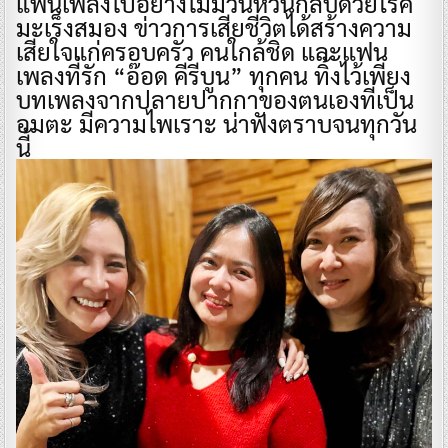
แฟนเพลงไปอย่างไม่มีวันหวนกลับด้วยโรค
มะเร็งสมอง ข่าวการเสียชีวิตได้สร้างความ
เสียใจแก่ครอบครัว คนใกล้ชิด และแฟน
เพลงที่รัก “อ๊อด คีรีบูน” ทุกคน ทิ้งไว้เพียง
บทเพลงจากปลายปากกาของตนเองที่เป็น
อมตะ มีความไพเราะ น่าฟังตราบจนทุกวัน
นี้