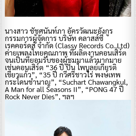
นางสาว ชัชศนันท์ภา อัครวัฒนะอังกูร
กรรมการผู้จัดการ บริษัท คลาสส์ซี่
เรคคอร์ดส์ จำกัด (Classy Records Co.,Ltd)
ค่ายเพลงไทยคุณภาพ ที่ผลิตงานคอนเสิร์ต
จนเป็นที่ยอมรับของผู้ชมมาแล้วมากมาย
เช่นคอนเสิร์ต “36 ปี ปั่น ไพบูลย์เกียรติ
เขียวแก้ว”, “35 ปี กวีศรีชาวไร่ พงษ์เทพ
กระโดนชำนาญ”, “Suchart Chawangkul,
A Man for all Seasons II”, “PONG 47 ปี
Rock Never Dies”, ฯลฯ