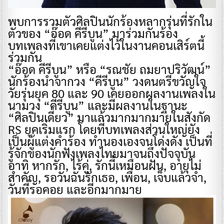
พบการรวมตัวศิลปินนักร้องหลากรุ่นที่รักใน
ตัวของ “อ๊อด คีรีบูน” มาร่วมกันร้อง
บทเพลงที่เขาเคยแต่งไว้ในงานคอนเสิร์ตนี้
ร่วมกัน
“อ๊อด คีรีบูน” หรือ “รณชัย ถมยาปริวัฒน์”
นักร้องนำจากวง “คีรีบูน” วงดนตรีขวัญใจ
วัยรุ่นยุค 80 และ 90 เคยออกผลงานเพลงใน
นามวง “คีรีบูน” และมีผลงานในฐานะ
“ศิลปินเดี่ยว” มาแล้วมากมากมายในสังกัด
RS ยุคเริ่มแรก โดยที่บทเพลงส่วนใหญ่ยัง
เป็นผู้แต่งคำร้อง ทำนองเองจนโด่งดัง เป็นที่
รู้จักของนักฟังเพลงไทยมาจนถึงปัจจุบัน
อาทิ หากรัก, ไร้คู่, รักนี้เหมือนฝัน, อายุไม่
สำคัญ, รอวันฉันรักเธอ, เพื่อน, เจ็บแล้วจำ,
วันที่รอคอย และอีกมากมาย