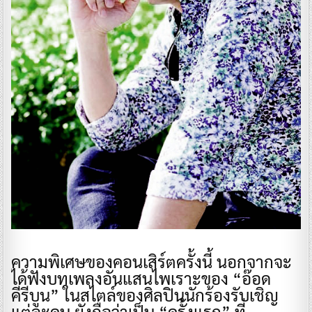
ความพิเศษของคอนเสิร์ตครั้งนี้ นอกจากจะ
ได้ฟังบทเพลงอันแสนไพเราะของ “อ๊อด
คีรีบูน” ในสไตล์ของศิลปินนักร้องรับเชิญ
แต่ละคน ยังถือว่าเป็น “ครั้งแรก” ที่