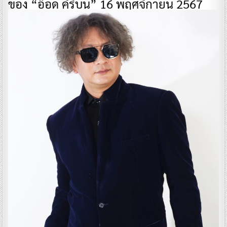
ของ “อ๊อด คีรีบูน” 16 พฤศจิกายน 2567