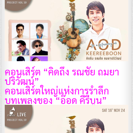
คอนเสิร์ต “คิดถึง รณชัย ถมยา
ปริวัฒน์”
คอนเสิร์ตใหญ่แห่งการรำลึก
บทเพลงของ “อ๊อด คีรีบูน”