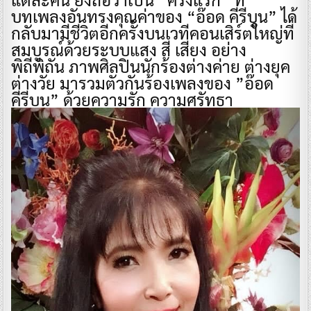
บทเพลงอันทรงคุณค่าของ “อ๊อด คีรีบูน” ได้
กลับมามีชีวิตอีกครั้งบนเวทีคอนเสิร์ตใหญ่ที่
สมบูรณ์ด้วยระบบแสง สี เสียง อย่าง
พิถีพิถัน ภาพศิลปินนักร้องต่างค่าย ต่างยุค
ต่างวัย มารวมตัวกันร้องเพลงของ ”อ๊อด
คีรีบูน” ด้วยความรัก ความศรัทธา