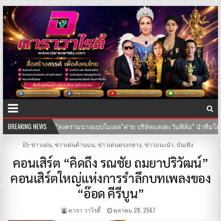
ม” นำทีมโดยตัวแม่ “อุ๊บ วิริยะ” ไชยภัทร กำกับการแสดง
BREAKING NEWS
25-07-2569
POSTED
ข่าวเด่น
,
ข่าวเด่นด้านบน
,
ข่าวเด่นตรงกลาง
,
ข่าวแนะนำ
,
บันเทิง
IN
คอนเสิร์ต “คิดถึง รณชัย ถมยาปริวัฒน์”
คอนเสิร์ตใหญ่แห่งการรำลึกบทเพลงของ
“อ๊อด คีรีบูน”
ดารา วาไรตี้
ตุลาคม 28, 2567