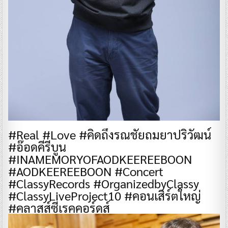
#Real #Love #คิดถึงรณชัยถมยาปริวัฒน์
#อ๊อดคีรีบูน
#INAMEMORYOFAODKEEREEBOON
#AODKEEREEBOON #Concert
#ClassyRecords #OrganizedbyClassy
#ClassyLiveProject10 #คอนเสิร์ตใหญ่
#คลาสส์ซี่เรคคอร์ดส์