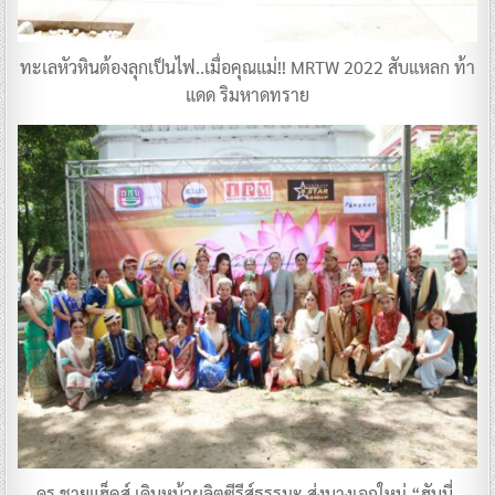
ทะเลหัวหินต้องลุกเป็นไฟ..เมื่อคุณแม่!! MRTW 2022 สับแหลก ท้า
แดด ริมหาดทราย
ดร.ชายแฮ็คส์ เดินหน้าผลิตซีรีส์ธรรมะ ส่งนางเอกใหม่ “ฮันนี่-