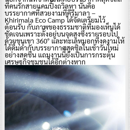
ที่คนรักสายแคมปิ้งถวิลหา นั่นคือ
บรรยากาศที่สวยงามที่คีรีมาลา –
Khirimala Eco Camp ได้จัดเตรียมไว้
ต้อนรับ กับภาพของธรรมชาติที่มองเห็นได้
ชัดเจนเพราะตั้งอยู่บนจุดสูงซึ่งรายรอบไป
ด้วยขุนเขา 360° และทะเลหมอกที่งดงามให้
ได้ดื่มด่ำกับบรรยากาศสุดชิลในเช้าวันใหม่
อย่างสดชื่น แถมงานนี้ยังเป็นการกระตุ้น
เศรษฐกิจชุมชนได้อีกต่างหาก