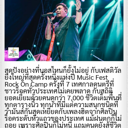
สุดปังอย่างที่บอสไหนก็ยั้งไม่อยู่ กับเฟสติวัล
ยิ่งใหญ่ที่สุดครั้งหนึ่งแห่งปี Music Fest
Rock On Camp ครั้งที่ 7 เทศกาลดนตรีที่
ชาวร็อคทั่วประเทศไม่เคยพลาด กับสถิติ
ยอดเยี่ยมด้วยคนดูกว่า 7,000 ชีวิตเต็มพื้นที่
ทุกตารางนิ้ว ทุกนาทีมีแต่ความสนุกชนิดที่
ว่ามันส์กันสุดเหยียดกับเพลงฮิตจากศิลปิน
ร็อคระดับหัวแถวของประเทศ แม้ฝนตกก็ไม่
ถอย เพราะศิลปินก็ไม่หนี แถมคนดูยังสู้ชีวิต