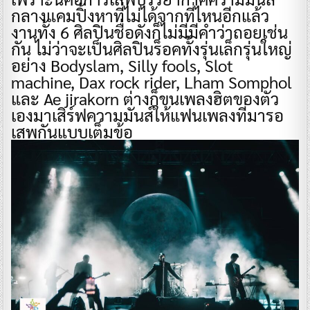
กลางแคมปิ้งหาที่ไม่ได้จากที่ไหนอีกแล้ว
งานทั้ง 6 ศิลปินชื่อดังก็ไม่มีมีคำว่าถอยเช่น
กัน ไม่ว่าจะเป็นศิลปินร็อคทั้งรุ่นเล็กรุ่นใหญ่
อย่าง Bodyslam, Silly fools, Slot
machine, Dax rock rider, Lham Somphol
และ Ae jirakorn ต่างก็ขนเพลงฮิตของตัว
เองมาเสิร์ฟความมันส์ให้แฟนเพลงที่มารอ
เสพกันแบบเต็มข้อ