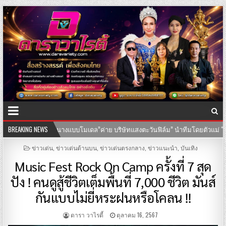
ภัทร กำกับการแสดง
BREAKING NEWS
25-07-2569
เปิดประวัติ “เค้ก กีรติรัฐ” สาวสวยครบเ
POSTED
ข่าวเด่น
,
ข่าวเด่นด้านบน
,
ข่าวเด่นตรงกลาง
,
ข่าวแนะนำ
,
บันเทิง
IN
Music Fest Rock On Camp ครั้งที่ 7 สุด
ปัง ! คนดูสู้ชีวิตเต็มพื้นที่ 7,000 ชีวิต มันส์
กันแบบไม่ยี่หระฝนหรือโคลน !!
ดารา วาไรตี้
ตุลาคม 16, 2567