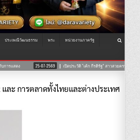
ประเพณีวัฒนธรรม
พระ
หน่วยงานภาครัฐ
ิ “เค้ก กีรติรัฐ” สาวสวยครบเครื่อง ที่แท้คือทายาทนักแสดงมากฝีมือ!
24-07-
ent และ การตลาดทั้งไทยและต่างประเทศ