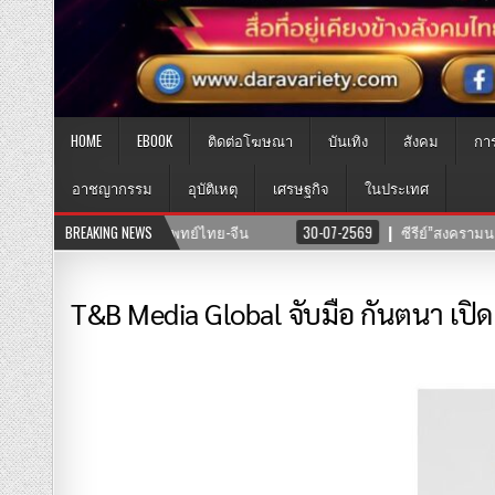
HOME
EBOOK
ติดต่อโฆษณา
บันเทิง
สังคม
กา
อาชญากรรม
อุบัติเหตุ
เศรษฐกิจ
ในประเทศ
30-07-2569
BREAKING NEWS
ซีรีย์”สงครามนางแบบโมเดล”ค่าย บริษัทแสงตะวันฟิล์ม” นำทีมโด
T&B Media Global จับมือ กันตนา เปิ