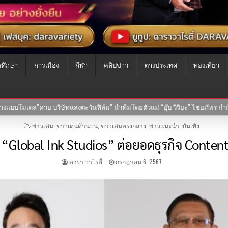
รศึกษา
การเมือง
กีฬา
คลิปข่าว
ต่างประเทศ
ท่องเที่ยว
ยตัวแม่ “อุ๊บ วิริยะ” ไชยภัทร กำกับการแสดง
25-07-2569
เปิดประวัต
POSTED
ข่าวเด่น
,
ข่าวเด่นด้านบน
,
ข่าวเด่นตรงกลาง
,
ข่าวแนะนำ
,
บันเทิง
IN
ด “Global Ink Studios” ต่อยอดธุรกิจ Cont
ดารา วาไรตี้
กรกฎาคม 6, 2567