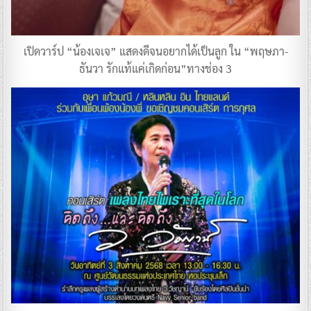
เปิดวาร์ป “น้องเจเจ” แสดงดีจนอยากได้เป็นลูก ใน “พฤษภา-
ธันวา รักแท้แค่เกิดก่อน”ทางช่อง 3