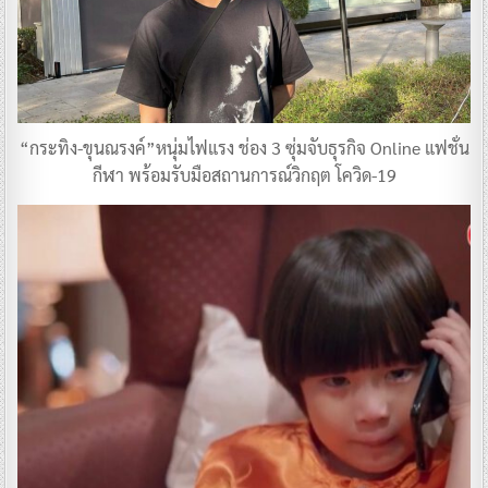
“กระทิง-ขุนณรงค์”หนุ่มไฟแรง ช่อง 3 ซุ่มจับธุรกิจ Online แฟชั่น
กีฬา พร้อมรับมือสถานการณ์วิกฤต โควิด-19