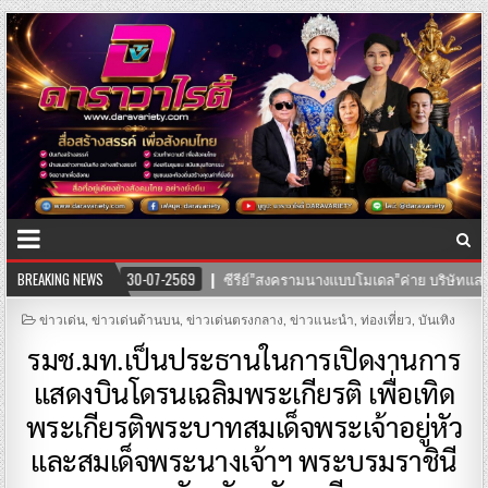
บโมเดล”ค่าย บริษัทแสงตะวันฟิล์ม” นำทีมโดยตัวแม่ “อุ๊บ วิริยะ” ไชยภัทร กำกับ
BREAKING NEWS
POSTED
ข่าวเด่น
,
ข่าวเด่นด้านบน
,
ข่าวเด่นตรงกลาง
,
ข่าวแนะนำ
,
ท่องเที่ยว
,
บันเทิง
IN
รมช.มท.เป็นประธานในการเปิดงานการ
แสดงบินโดรนเฉลิมพระเกียรติ เพื่อเทิด
พระเกียรติพระบาทสมเด็จพระเจ้าอยู่หัว
และสมเด็จพระนางเจ้าฯ พระบรมราชินี