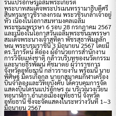
รนแปรอักษรเฉลิมพระเกียรติ
พระบาทสมเด็จพระปรเมนทรรามาธิบดีศรี
สินทรมหาวชิราลงกรณ พระวชิรเกล้าเจ้าอยู่
หัว เนื่องในโอกาสมหามงคลเฉลิม
พระชนมพรรษา 6 รอบ 28 กรกฎาคม 2567
และเนื่องในโอกาสวันเฉลิมพระชนมพรรษา
สมเด็จพระนางเจ้าสุทิดา พัชรสุธาพิมลลัก
ษณ พระบรมราชินี 3 มิถุนายน 2567 โดยมี
ดร.วิภารัตน์ ดีอ่อง ผู้อำนวยการสำนักงาน
การวิจัยแห่งชาติ กล่าวบริบทของนวัตกรรม
และนายธีรพัฒน์ คัชมาตย์ ผู้ว่าราชการ
จังหวัดอุทัยธานี กล่าวรายงาน พร้อมนี้ นาย
พิศิษฐ์ มิตรเกื้อกูล นายกสมาคมกีฬาเครื่อง
บินจำลองและวิทยุบังคับ ได้ควบคุมการจัด
แสดงบินโดรนแปรอักษร ณ บริเวณวงเวียน
หอนาฬิกา อำเภอเมืองอุทัยธานี จังหวัด
อุทัยธานี ซึ่งจะจัดแสดงในระหว่างวันที 1~3
มิถุนายน 2567