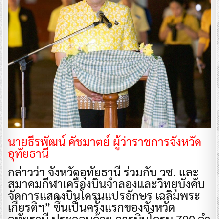
นายธีรพัฒน์ คัชมาตย์ ผู้ว่าราชการจังหวัด
อุทัยธานี
กล่าวว่า จังหวัดอุทัยธานี ร่วมกับ วช. และ
สมาคมกีฬาเครื่องบินจำลองและวิทยุบังคับ
จัดการแสดงบินโดรนแปรอักษร เฉลิมพระ
เกียรติฯ” ขึ้นเป็นครั้งแรกของจังหวัด
อุทัยธานี ประกอบด้วย การบินโดรน 700 ลำ