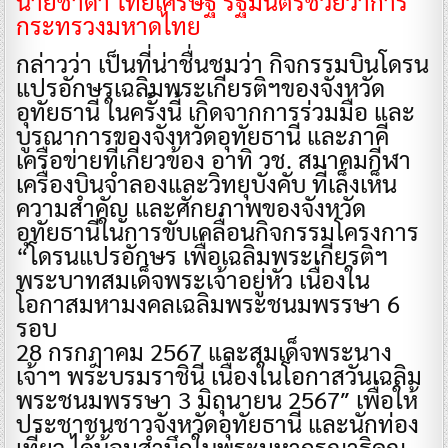
นายชาดา ไทยเศรษฐ์ รัฐมนตรีช่วยว่าการ
กระทรวงมหาดไทย
กล่าวว่า เป็นที่น่าชื่นชมว่า กิจกรรมบินโดรน
แปรอักษรเฉลิมพระเกียรติฯของจังหวัด
อุทัยธานี ในครั้งนี้ เกิดจากการร่วมมือ และ
บูรณาการของจังหวัดอุทัยธานี และภาคี
เครือข่ายที่เกี่ยวข้อง อาทิ วช. สมาคมกีฬา
เครื่องบินจำลองและวิทยุบังคับ ที่เล็งเห็น
ความสำคัญ และศักยภาพของจังหวัด
อุทัยธานีในการขับเคลื่อนกิจกรรมโครงการ
“โดรนแปรอักษร เพื่อเฉลิมพระเกียรติฯ
พระบาทสมเด็จพระเจ้าอยู่หัว เนื่องใน
โอกาสมหามงคลเฉลิมพระชนมพรรษา 6
รอบ
28 กรกฎาคม 2567 และสมเด็จพระนาง
เจ้าฯ พระบรมราชินี เนื่องในโอกาสวันเฉลิม
พระชนมพรรษา 3 มิถุนายน 2567″ เพื่อให้
ประชาชนชาวจังหวัดอุทัยธานี และนักท่อง
เที่ยว ได้น้อมสำนึกในพระมหากรุณาธิคุณ