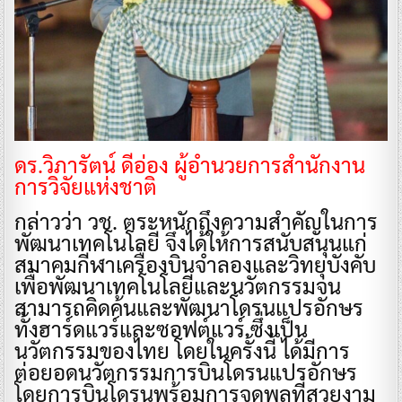
ดร.วิภารัตน์ ดีอ่อง ผู้อำนวยการสำนักงาน
การวิจัยแห่งชาติ
กล่าวว่า วช. ตระหนักถึงความสำคัญในการ
พัฒนาเทคโนโลยี จึงได้ให้การสนับสนุนแก่
สมาคมกีฬาเครื่องบินจำลองและวิทยุบังคับ
เพื่อพัฒนาเทคโนโลยีและนวัตกรรมจน
สามารถคิดค้นและพัฒนาโดรนแปรอักษร
ทั้งฮาร์ดแวร์และซอฟต์แวร์ ซึ่งเป็น
นวัตกรรมของไทย โดยในครั้งนี้ ได้มีการ
ต่อยอดนวัตกรรมการบินโดรนแปรอักษร
โดยการบินโดรนพร้อมการจุดพลุที่สวยงาม