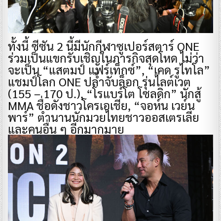
ทั้งนี้ ซีซัน 2 นี้มีนักกีฬาซูเปอร์สตาร์ ONE
ร่วมเป็นแขกรับเชิญในภารกิจสุดโหด ไม่ว่า
จะเป็น “แสตมป์ แฟร์เท็กซ์”, “เคด รูไทโล”
แชมป์โลก ONE ปล้ำจับล็อก รุ่นไลต์เวต
(155 – 170 ป.), “โรแบร์โต โซลดิก” นักสู้
MMA ชื่อดังชาวโครเอเชีย, “จอห์น เวย์น
พาร์” ตำนานนักมวยไทยชาวออสเตรเลีย
และคนอื่น ๆ อีกมากมาย