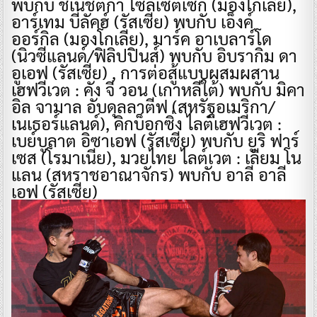
พบกับ ชิเนชัตกา โซลเซตเซก (มองโกเลีย),
อาร์เทม บีลัคฮ์ (รัสเซีย) พบกับ เอ็งค์
ออร์กิล (มองโกเลีย), มาร์ค อาเบลาร์โด
(นิวซีแลนด์/ฟิลิปปินส์) พบกับ อิบรากิม ดา
อูเอฟ (รัสเซีย) , การต่อสู้แบบผสมผสาน
เฮฟวีเวต : คัง จี วอน (เกาหลีใต้) พบกับ มิคา
อิล จามาล อับดุลลาตีฟ (สหรัฐอเมริกา/
เนเธอร์แลนด์), คิกบ็อกซิ่ง ไลต์เฮฟวีเวต :
เบย์บูลาต อิซาเอฟ (รัสเซีย) พบกับ ยูริ ฟาร์
เซส (โรมาเนีย), มวยไทย ไลต์เวต : เลียม โน
แลน (สหราชอาณาจักร) พบกับ อาลี อาลี
เอฟ (รัสเซีย)