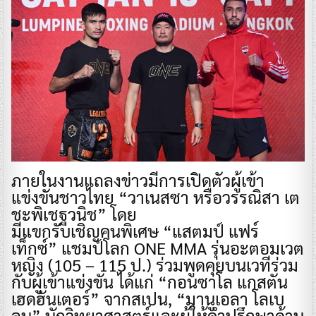
ภายในงานแถลงข่าวมีการเปิดตัวผู้เข้า
แข่งขันชาวไทย “วาเนสซา หรือวรรณิสา เต
ชะพิเชฐวนิช” โดย
มีแขกรับเชิญคนพิเศษ “แสตมป์ แฟร์
เท็กซ์” แชมป์โลก ONE MMA รุ่นอะตอมเวต
หญิง (105 – 115 ป.) ร่วมพูดคุยบนเวทีร่วม
กับผู้เข้าแข่งขัน ได้แก่ “กอนซาโล แกสตัน
เฮดฮันเตอร์” จากสเปน, “มานูเอลา โลเบ
ลน” นักวิทยาศาสตร์และผู้ให้คำปรึกษาด้าน