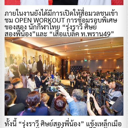
ภายในงานยังได้มีการเปิดให้สื่อมวลชนเข้า
ชม OPEN WORKOUT การซ้อมรอบพิเศษ
ของสอง นักกีฬาไทย “รุ่งราวี ศิษย์
สองพี่น้อง”และ “เสือแบล็ค ท.พราน49”
ทั้งนี้ “รุ่งราวี ศิษย์สองพี่น้อง” แข้งเหล็กเมือ