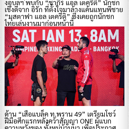
งอุบลฯ พบกับ “ชากีร์ แอล เตครีติ” นักชก
เชิงดีจาก อิรัก ที่ตั้งใจมาล้างแค้นแทนพี่ชาย
“มุสตาฟา แอล เตครีติ” ซึ่งเคยถูกนักชก
ไทยเล่นงานมาก่อนหน้านี้
ด้าน “เสือแบล็ค ท.พราน 49” เตรียมโชว์
ฝีมือศึกแรกหลังคว้าสัญญา ONE ผู้แบก
ความหวังของ ทั้งหมู่บ้านมา เพื่อประกาศ