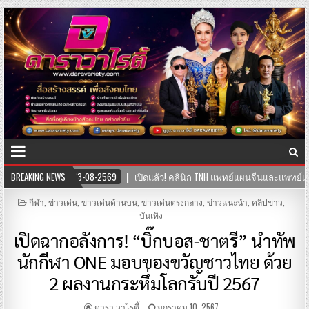
ผนไทย พร้อมให้บริการสุขภาพแบบองค์รวม ผสานศาสตร์การแพทย์ไทย-จีน
BREAKING NEWS
POSTED
กีฬา
,
ข่าวเด่น
,
ข่าวเด่นด้านบน
,
ข่าวเด่นตรงกลาง
,
ข่าวแนะนำ
,
คลิปข่าว
,
IN
บันเทิง
เปิดฉากอลังการ! “บิ๊กบอส-ชาตรี” นำทัพ
นักกีฬา ONE มอบของขวัญชาวไทย ด้วย
2 ผลงานกระหึ่มโลกรับปี 2567
ดารา วาไรตี้
มกราคม 10, 2567