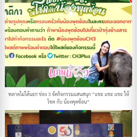
พลาดไม่ได้นะ!! ช่อง 3 จัดกิจกรรมแสนสนุก “แชะ แชะ แชะ ให้
โชค กับ น้องพุดซ้อน”