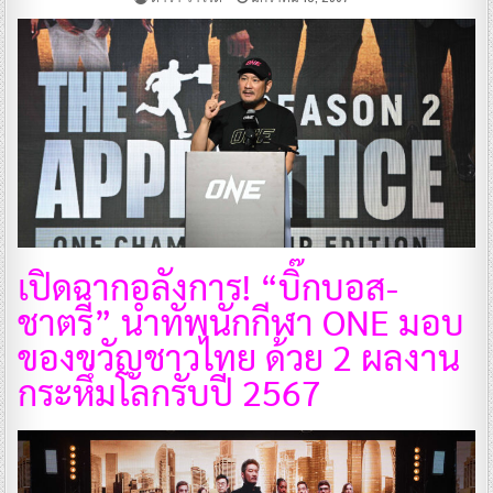
เปิดฉากอลังการ! “บิ๊กบอส-
ชาตรี” นำทัพนักกีฬา ONE มอบ
ของขวัญชาวไทย ด้วย 2 ผลงาน
กระหึ่มโลกรับปี 2567