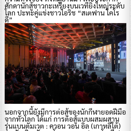
ศักดานักสู้ชาวกะเหรี่ยงบนเวทียิ่งใหญ่ระดับ
โลก ปะทะคู่แข่งชาวไอริช “สเตฟาน โคโร
ดี”
นอกจากนี้ยังมีการต่อสู้ของนักกีฬายอดฝีมือ
จากทั่วโลก ได้แก่ การต่อสู้แบบผสมผสาน
รุ่นแบนตัมเวต : ควอน วอน อิล (เกาหลีใต้)