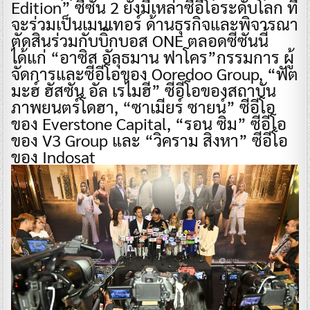
Edition” ซีซัน 2 ยังมีเหล่าซีอีโอระดับโลก ที่
จะร่วมเป็นเมนเทอร์ ด้านธุรกิจและพิจารณา
ตัดสินร่วมกับบิ๊กบอส ONE ตลอดซีซันนี้
ได้แก่ “อาซิส อัลุธมาน ฟาโคร”กรรมการ ผู้
จัดการและซีอีโอของ Ooredoo Group, “ฟัต
มะฮ์ ฮัสซัน อัล เรไมฮี” ซีอีโอของสถาบัน
ภาพยนตร์โดฮา, “ซาเมียร์ ซายน์” ซีอีโอ
ของ Everstone Capital, “รอน ซิม” ซีอีโอ
ของ V3 Group และ “วิคราม สิงหา” ซีอีโอ
ของ Indosat