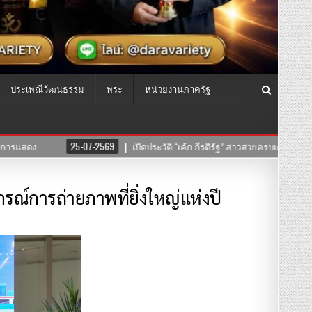
ประเพณีวัฒนธรรม
พระ
หน่วยงานภาครัฐ
มากฝีมือ!
24-07-2569
ADOT° เปิดพื้นที่จัดแสดงงานแบบ PHYGITAL ถาวร
์การถ่ายภาพที่ยิ่งใหญ่แห่งปี