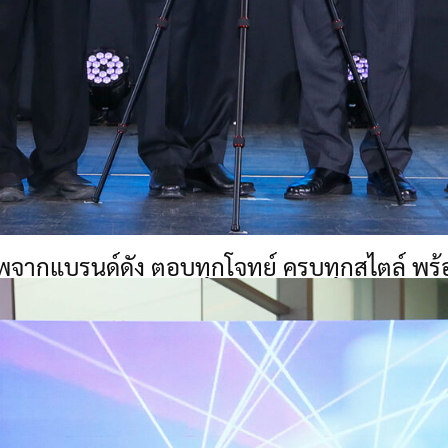
จากแบรนด์ดัง ตอบทุกโจทย์ ครบทุกสไตล์ พร