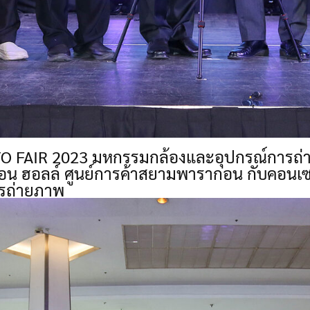
FAIR 2023 มหกรรมกล้องและอุปกรณ์การถ่ายภาพ
น ฮอลล์ ศูนย์การค้าสยามพารากอน กับคอนเซปต
ารถ่ายภาพ