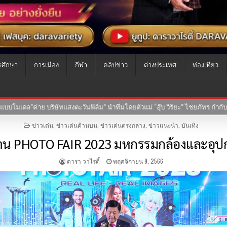
รศึกษา
การเมือง
กีฬา
คลิปข่าว
ต่างประเทศ
ท่องเที่ยว
-07-2569
เปิดประวัติ “เค้ก กีรติรัฐ” สาวสวยครบเครื่อง ที่แท้คือทายาทนักแสดง
POSTED
ข่าวเด่น
,
ข่าวเด่นด้านบน
,
ข่าวเด่นตรงกลาง
,
ข่าวแนะนำ
,
บันเทิง
IN
าน PHOTO FAIR 2023 มหกรรมกล้องและอุปกรณ
ดารา วาไรตี้
พฤศจิกายน 9, 2566