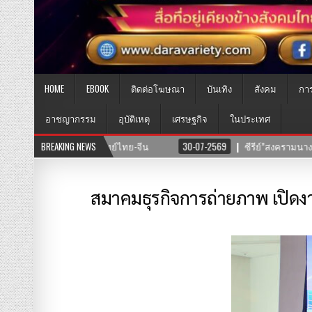
HOME
EBOOK
ติดต่อโฆษณา
บันเทิง
สังคม
กา
อาชญากรรม
อุบัติเหตุ
เศรษฐกิจ
ในประเทศ
แสงตะวันฟิล์ม” นำทีมโดยตัวแม่ “อุ๊บ วิริยะ” ไชยภัทร กำกับการแสดง
BREAKING NEWS
25
สมาคมธุรกิจการถ่ายภาพ เปิดง