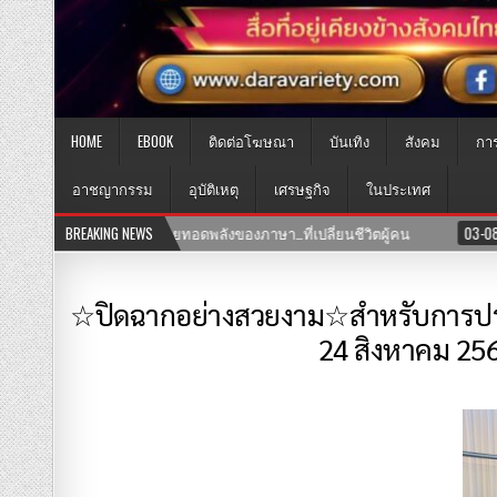
HOME
EBOOK
ติดต่อโฆษณา
บันเทิง
สังคม
กา
อาชญากรรม
อุบัติเหตุ
เศรษฐกิจ
ในประเทศ
าษา…ที่เปลี่ยนชีวิตผู้คน
BREAKING NEWS
03-08-2569
เปิดแล้ว! คลินิก TNH แพทย์
☆ปิดฉากอย่างสวยงาม☆สำหรับการปร
24 สิงหาคม 256