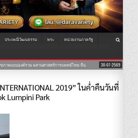
ประเพณีวัฒนธรรม
พระ
หน่วยงานภาครัฐ
์ไทย-จีน
30-07-2569
ซีรีย์”สงครามนางแบบโมเดล”ค่าย บริษัทแสงตะวัน
ERNATIONAL 2019” ในค่ำคืนวันที่
ok Lumpini Park