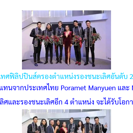
ทศฟิลิปปินส์ครองตำแหน่งรองชนะเลิศอันดับ 
อตัวแทนจากประเทศไทย Poramet Manyuen และ
เลิศและรองชนะเลิศอีก 4 ตำแหน่ง จะได้รับโอก