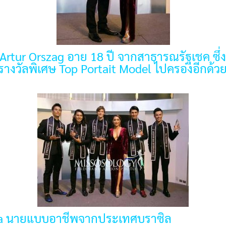
 Artur Orszag อาย 18 ปี จากสาธารณรัฐเชค ซึ่งถื
บรางวัลพิเศษ Top Portait Model ไปครองอีกด้ว
lva นายแบบอาชีพจากประเทศบราซิล