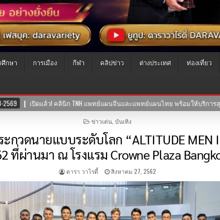
รศึกษา
การเมือง
กีฬา
คลิปข่าว
ต่างประเทศ
ท่องเที่ยว
แผนจีนและแพทย์แผนไทย พร้อมให้บริการสุขภาพแบบองค์รวม ผสานศาสตร์การแพทย
POSTED
ข่าวเด่น
,
บันเทิง
IN
ะกวดนายแบบระดับโลก “ALTITUDE MEN INT
2 ทึ่ผ่านมา ณ โรงแรม Crowne Plaza Bangk
ดารา วาไรตี้
สิงหาคม 27, 2562