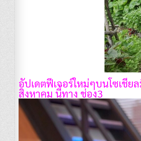
อัปเดตฟีเจอร์ใหม่ๆบนโซเชียลมี
สิงหาคม นี้ทาง ช่อง3