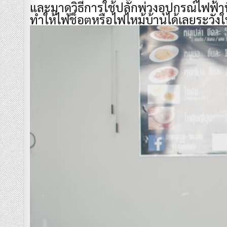
และมาดูวิธีการใช้ปลั๊กพ่วงอุปกรณ์ไฟฟ้าท
ทำให้ไฟช็อตหรือไฟไหม้บ้านได้เลยระวังให