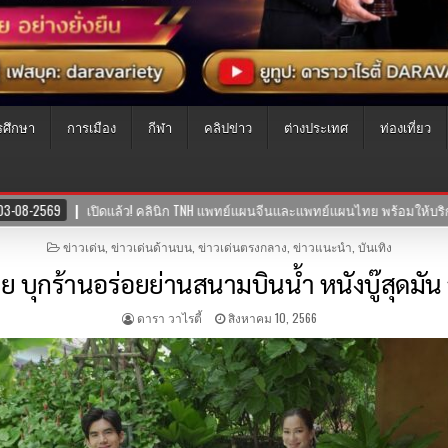
รศึกษา
การเมือง
กีฬา
คลิปข่าว
ต่างประเทศ
ท่องเที่ยว
บริการสุขภาพแบบองค์รวม ผสานศาสตร์การแพทย์ไทย-จีน
30-07-2569
POSTED
ข่าวเด่น
,
ข่าวเด่นด้านบน
,
ข่าวเด่นตรงกลาง
,
ข่าวแนะนำ
,
บันเทิง
IN
 บุกร้านอร่อยย่านสนามบินน้ำ หนังบู๊สุดมัน ว
ดารา วาไรตี้
สิงหาคม 10, 2566