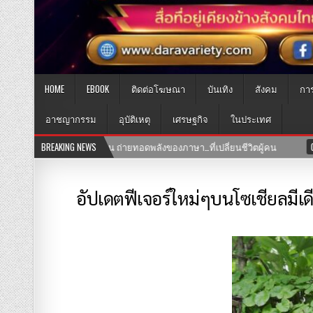
HOME
EBOOK
ติดต่อโฆษณา
บันเทิง
สังคม
กา
อาชญากรรม
อุบัติเหตุ
เศรษฐกิจ
ในประเทศ
03-08-2569
BREAKING NEWS
เปิดแล้ว! คลินิก TNH แพทย์แผนจีนและแพทย์แผนไทย พร้อมให้
อัปเดตฟีเจอร์ใหม่ๆบนโซเชียลมีเดีย