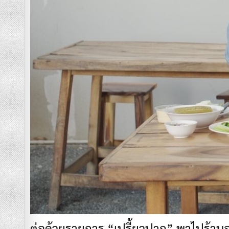
ต่อด้วยรายการ “เปรี้ยวปาก” พาไปร้าน