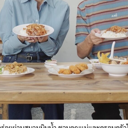
อร่อยย่านสนามบินน้ำ ชวนคุณแม่และครอบครัว