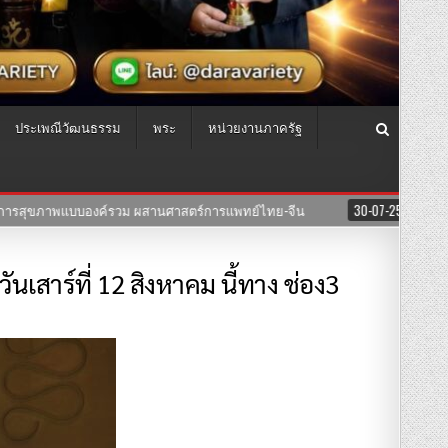
ประเพณีวัฒนธรรม
พระ
หน่วยงานภาครัฐ
ซีรีย์”สงครามนางแบบโมเดล”ค่าย บริษัทแสงตะวันฟิล์ม” นำทีมโดยตัวแม่ “อุ๊บ วิร
ันเสาร์ที่ 12 สิงหาคม นี้ทาง ช่อง3