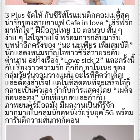
3 Plus จัดให้ กับซีรีส์โรแมนติกคอมเมดี้สุด
น่ารักของสายกาแฟ Cafe in love “เสิร์ฟรัก
มาทักใจ” ฝีมือคนไทย 10 ตอนจบ สั้น ๆ
ง่าย ๆ ใส่ใจสายโจ๋ พร้อมการกลับมารับ
บทนำอีกครั้งของ “นะ นะเพียร เพิ่มสมบัติ”
นักแสดงหนุ่มขวัญใจชาวซีรีส์วายระดับ
ตำนาน อย่างเรื่อง “Love sick 2” และครั้งนี้
กับเรื่องราวความรัก กุ๊กกิ๊ก อาโนเนะ ของ
กลุ่มวัยรุ่นจอมวางแผน อะไรที่คิดว่าเด็ด!
และต้องสำเร็จ! แต่ในที่สุดคนที่จะเสร็จโจ๋ก็
กลายเป็นตัวเอง กำกับการแสดงโดย “เผด็จ
อ่อนละฮุง” นักเขียนบทและกำกับ
ภาพยนตร์มือฉมัง มีผลงานเป็นที่รู้จัก
มากมายในกลุ่มนักดูหนังวัยรุ่นยุค 5G พร้อม
การันตีความสนุกทุกตอน