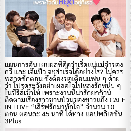
แผนการอันแยบยลที่คิดว่าเริ่ดแน่แม่จ๋าของ
กวี และ เจ๊แป๊ว จะสำเร็จได้อย่างไร? ไม่ควร
พลาดซักตอน ซึ่งต้องขอเตือนแฟน ๆ ด้วย
ว่า โปรดระวังอย่าเผลอใจไปหลงรักหนุ่ม ๆ
ในซีรีส์เข้าให้ เพราะงานนี้น่ารักยกก๊วน
ติดตามเรื่องราวชวนป่วนของชาวแก๊ง CAFE
IN LOVE “เสิร์ฟรักมาทักใจ” จำนวน 10
ตอน ตอนละ 45 นาที ได้ทาง แอปพลิเคชัน
3Plus