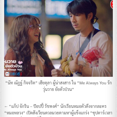
“นัท ณัฏฐ์ กิจจริต” เฮียตุลา ผู้น่าสงสาร ใน “Me Always You รัก
วุ่นวาย ยัยตัวป่วน”
แนะแนว
← “แก๊ป จักริน – ป๊อปปี้ รัชพงศ์” นักเรียนหมอตัวตึงจากละคร
เรื่อง
“หมอหลวง” เปิดสังเวียนดวลมวยตามหาผู้แข็งแกร่ง “ซุปตาร์เวลา