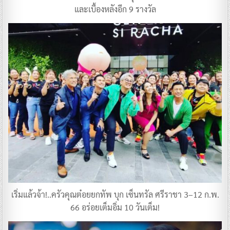
และเบื้องหลังอีก 9 รางวัล
เริ่มแล้วจ้า!..ครัวคุณต๋อยยกทัพ บุก เซ็นทรัล ศรีราชา 3–12 ก.พ.
66 อร่อยเต็มอิ่ม 10 วันเต็ม!