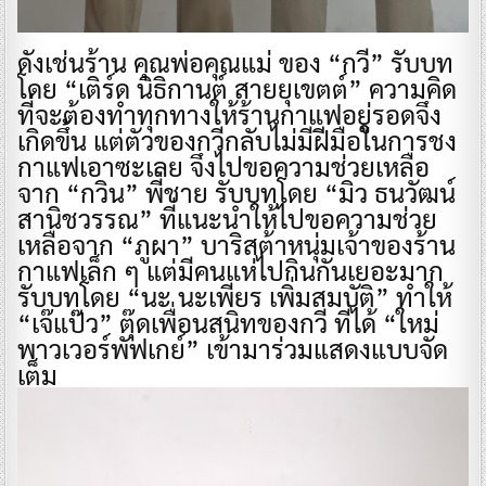
ดังเช่นร้าน คุณพ่อคุณแม่ ของ “กวี” รับบท
โดย “เติร์ด นิธิกานต์ สายยุเขตต์” ความคิด
ที่จะต้องทำทุกทางให้ร้านกาแฟอยู่รอดจึง
เกิดขึ้น แต่ตัวของกวีกลับไม่มีฝีมือในการชง
กาแฟเอาซะเลย จึงไปขอความช่วยเหลือ
จาก “กวิน” พี่ชาย รับบทโดย “มิว ธนวัฒน์
สานิชวรรณ” ที่แนะนำให้ไปขอความช่วย
เหลือจาก “ภูผา” บาริสต้าหนุ่มเจ้าของร้าน
กาแฟเล็ก ๆ แต่มีคนแห่ไปกินกันเยอะมาก
รับบทโดย “นะ นะเพียร เพิ่มสมบัติ” ทำให้
“เจ๊แป๊ว” ตุ๊ดเพื่อนสนิทของกวี ที่ได้ “ใหม่
พาวเวอร์พัฟเกย์” เข้ามาร่วมแสดงแบบจัด
เต็ม