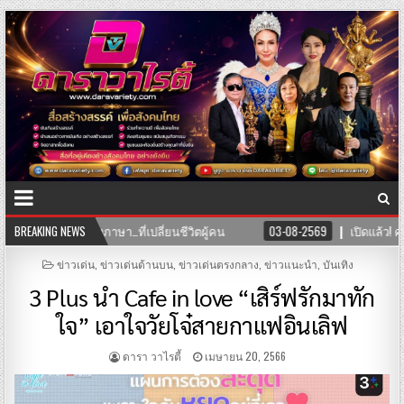
BREAKING NEWS
03-08-2569
เปิดแล้ว! คลินิก TNH แพทย์แผนจีนและแพทย์แผนไทย พร้
POSTED
ข่าวเด่น
,
ข่าวเด่นด้านบน
,
ข่าวเด่นตรงกลาง
,
ข่าวแนะนำ
,
บันเทิง
IN
3 Plus นำ Cafe in love “เสิร์ฟรักมาทัก
ใจ” เอาใจวัยโจ๋สายกาแฟอินเลิฟ
ดารา วาไรตี้
เมษายน 20, 2566