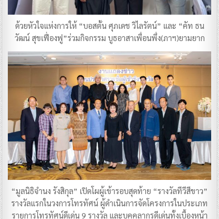
ด้วยหัวใจแห่งการให้ “บอสตั้น ศุภเดช วิไลรัตน์” และ “คัท ธน
วัฒน์ สุขเฟื่องฟู”ร่วมกิจกรรม บูธอาสาเพื่อนพึ่ง(ภาฯ)ยามยาก
“มูลนิธิจำนง รังสิกุล” เปิดโผผู้เข้ารอบสุดท้าย “รางวัลทีวีสีขาว”
รางวัลแรกในวงการโทรทัศน์ ผู้ดำเนินการจัดโครงการในประเภท
รายการโทรทัศน์ดีเด่น 9 รางวัล และบุคคลากรดีเด่นทั้งเบื้องหน้า