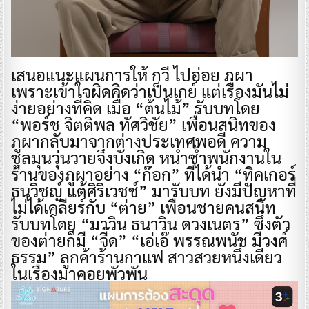
เสนอแนะแผนการให้ กวี ไปอ่อย ภูผา
เพราะเข้าใจผิดคิดว่าเป็นเกย์ แต่เรื่องมันไม่
ง่ายอย่างที่คิด เมื่อ “ต้นไม้” รับบทโดย
“พอร์ช จิตติพล ทัศวิชัย” เพื่อนสนิทของ
ภูผากลับมาจากต่างประเทศพอดี ความ
ชุลมุนวุ่นวายจึงบังเกิด หนำซ้ำพนักงานใน
ร้านของภูผาอย่าง “ก๊อก” ที่ได้นำ “ทิคเกอร์
ธนวิชญ์ แต้ศิริเวชช์” มารับบท ยังมีปัญหาที่
ไม่ได้เคลียร์กับ “ต่าย” เพื่อนชายคนสนิท
รับบทโดย “มาวิน ธนาวิน ดวงเนตร” ซึ่งตัว
ของต่ายก็มี “จี๊ด” “เอ่เอ๊ พรรณพนัช มีวงศ์
ธรรม” ลูกค้าร้านกาแฟ สาวสวยหนึ่งเดียว
ในเรื่องมาคอยพัวพัน