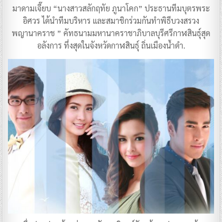
มาดามเจี๊ยบ “นางสาวสลักฤทัย ภูนาโคก” ประธานทีมบุตรพระ
อิศวร ได้นำทีมบริหาร และสมาชิกร่วมกันทำพิธีบวงสรวง
พญานาคราช ” คัทธนามมหานาคราชาภิบาลบุรีศรีกาฬสินธุ์สุด
อลังการ ทึ่งสุดในจังหวัดกาฬสินธุ์ ถิ่นเมืองน้ำดำ.