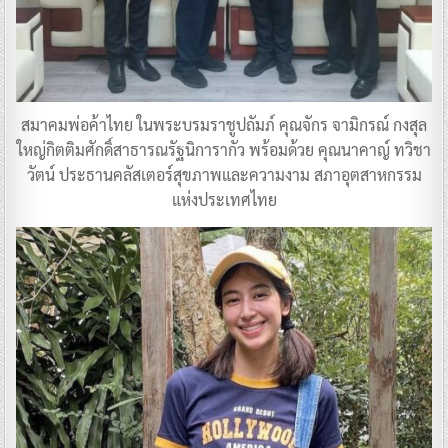
สมาคมพ่อค้าไทย ในพระบรมราชูปถัมภ์ คุณจักร จามิกรณ์ กงสุล
ใหญ่กิตติมศักดิ์สาธารณรัฐนิการากัว พร้อมด้วย คุณนาคาญ์ ทวิชา
วัตน์ ประธานคลัสเตอร์สุขภาพและความงาม สภาอุตสาหกรรม
แห่งประเทศไทย