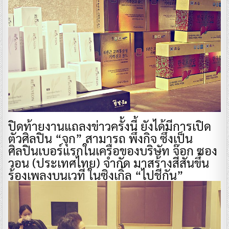
ปิดท้ายงานแถลงข่าวครั้งนี้ ยังได้มีการเปิด
ตัวศิลปิน “จุก” สามารถ พึ่งกิจ ซึ่งเป็น
ศิลปินเบอร์แรกในเครือของบริษัท จ๊อก ซอง
วอน (ประเทศไทย) จำกัด มาสร้างสีสันขึ้น
ร้องเพลงบนเวที ในซิงเกิ้ล “ไปชีกัน”