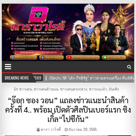
รติรัฐ” สาวสวยครบเครื่อง ที่แท้คือทายาทนักแสดงมากฝีมือ!
BREAKING NEWS
24-07-2569
POSTED
ข่าวเด่น
,
ข่าวเด่นด้านบน
,
ข่าวเด่นตรงกลาง
,
ข่าวแนะนำ
,
บันเทิง
IN
“จ๊อก ซอง วอน” แถลงข่าวแนะนำสินค้า
ครั้งที่ 4.. พร้อม เปิดตัวศิลปินเบอร์แรก ซิง
เกิ้ล“ไปชีกัน”
ดารา วาไรตี้
ธันวาคม 20, 2565