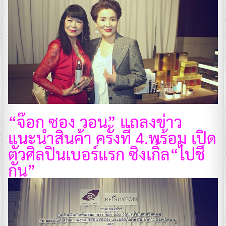
“จ๊อก ซอง วอน” แถลงข่าว
แนะนำสินค้า ครั้งที่ 4.
พร้อม เปิด
ตัวศิลปินเบอร์แรก ซิงเกิ้ล“ไปชี
กัน”