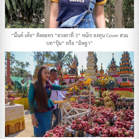
“มิ้นต์-เต้ย” ติดละคร “ดวงตาที่ 3” หนัก! ลงทุน Cover สวม
บท“ปุ้ม” หรือ “มิษฐา”