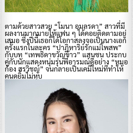
ตามด้วยสาวสวย “โมนา อมลรดา” สาวที่มี
ผลงานมากมายให้แฟน ๆ ได้คอยติดตามอยู่
เสมอ ซึ่งปีนี้เธอก็ได้โอกาสลงจอเป็นนางเอก
ครั้งแรกในละคร “ปาฏิหาริย์รักแม่โพสพ”
กับบท “เทพธิดาขวัญข้าว” แสนซน ประกบ
คู่กับนักแสดงหนุ่มรุ่นพี่อารมณ์ดีอย่าง “หมอ
ก้อง สรวิชญ์” จนกลายเป็นเคมีใหม่ที่ทำให้
คนดูยิ้มไม่หุบ