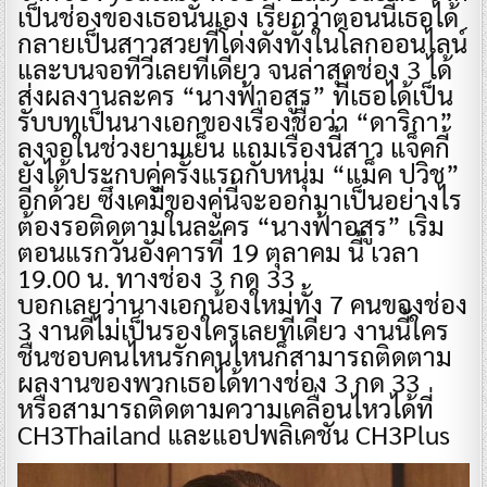
เป็นช่องของเธอนั่นเอง เรียกว่าตอนนี้เธอได้
กลายเป็นสาวสวยที่โด่งดังทั้งในโลกออนไลน์
และบนจอทีวีเลยทีเดียว จนล่าสุดช่อง 3 ได้
ส่งผลงานละคร “นางฟ้าอสูร” ที่เธอได้เป็น
รับบทเป็นนางเอกของเรื่องชื่อว่า “ดาริกา”
ลงจอในช่วงยามเย็น แถมเรื่องนี้สาว แจ็คกี้
ยังได้ประกบคู่ครั้งแรกกับหนุ่ม “แม็ค ปวิช”
อีกด้วย ซึ่งเคมีของคู่นี้จะออกมาเป็นอย่างไร
ต้องรอติดตามในละคร “นางฟ้าอสูร” เริ่ม
ตอนแรกวันอังคารที่ 19 ตุลาคม นี้ เวลา
19.00 น. ทางช่อง 3 กด 33
บอกเลยว่านางเอกน้องใหม่ทั้ง 7 คนของช่อง
3 งานดีไม่เป็นรองใครเลยทีเดียว งานนี้ใคร
ชื่นชอบคนไหนรักคนไหนก็สามารถติดตาม
ผลงานของพวกเธอได้ทางช่อง 3 กด 33
หรือสามารถติดตามความเคลื่อนไหวได้ที่
CH3Thailand และแอปพลิเคชัน ‎CH3Plus