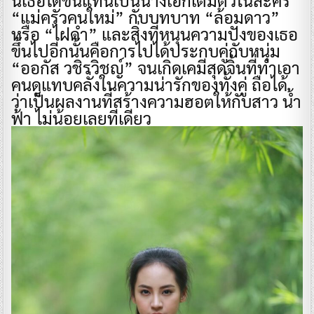
“แม่ครัวคนใหม่” กับบทบาท “ล้อมดาว”
หรือ “ไฝดำ” และสิ่งที่หนุนความปังของเธอ
ขึ้นไปอีกนั้นคือการไปได้ประกบคู่กับหนุ่ม
“ออกัส วชิรวิชญ์” จนเกิดเคมีสุดจิ้นที่ทำเอา
คนดูแทบคลั่งในความน่ารักของทั้งคู่ ถือได้
ว่าเป็นผลงานที่สร้างความฮอตให้กับสาว น้ำ
ฟ้า ไม่น้อยเลยทีเดียว