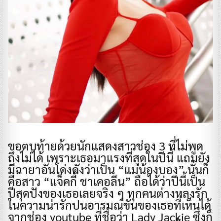
ขอตบท้ายด้วยนักแสดงสาวช่อง 3 ที่ไม่พูด
ถึงไม่ได้ เพราะเธอมาแรงที่สุดในปีนี้ แถมยัง
มีฉายาอันโด่งดังว่าเป็น “แม่น้องบอง” นั่นก็
คือสาว “แจ็คกี้ ชาเคอลีน” ถือได้ว่าปีนี้เป็น
ปีสุดปังของเธอเลยจริง ๆ ทุกคนต่างหลงรัก
ในความน่ารักปนอารมณ์ขันของเธอที่เห็นได้
จากช่อง youtube ที่ชื่อว่า Lady Jackie ซึ่งก็