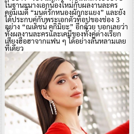
ในฐานะนางเอกน้องใหม่กับผลงานละคร
คอมเมดี้ “มนต์รักหนองผักกะแยง” และยัง
ได้ประกบคู่กับพระเอกตัวท็อปของช่อง 3
อย่าง “ณเดชน์ คูกิมิยะ” อีกด้วย บอกเลยว่า
ทั้งผลงานละครและเคมีของทั้งคู่ต่างเรียก
เสียงฮือฮาจากแฟน ๆ ได้อย่างล้นหลามเลย
ทีเดียว