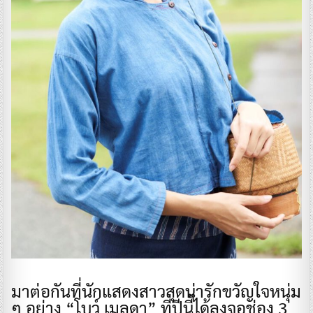
มาต่อกันที่นักแสดงสาวสุดน่ารักขวัญใจหนุ่ม
ๆ อย่าง “โบว์ เมลดา” ที่ปีนี้ได้ลงจอช่อง 3