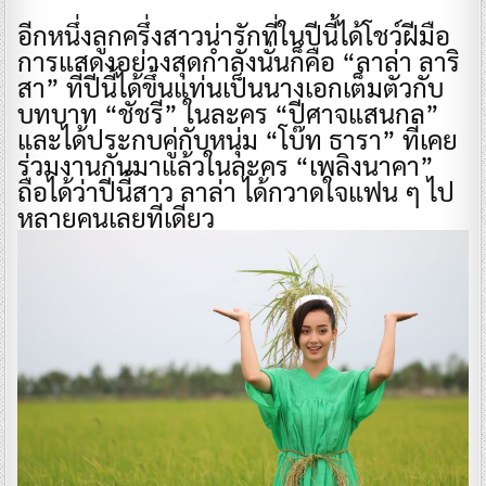
​อีกหนึ่งลูกครึ่งสาวน่ารักที่ในปีนี้ได้โชว์ฝีมือ
การแสดงอย่างสุดกำลังนั่นก็คือ “ลาล่า ลาริ
สา” ที่ปีนี้ได้ขึ้นแท่นเป็นนางเอกเต็มตัวกับ
บทบาท “ชัชรี” ในละคร “ปีศาจแสนกล”
และได้ประกบคู่กับหนุ่ม “โบ๊ท ธารา” ที่เคย
ร่วมงานกันมาแล้วในละคร “เพลิงนาคา”
ถือได้ว่าปีนี้สาว ลาล่า ได้กวาดใจแฟน ๆ ไป
หลายคนเลยทีเดียว