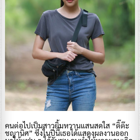
​คนต่อไปเป็นสาวยิ้มหวานแสนสดใส “ติ๊ต๊ะ
ชญานิศ” ซึ่งในปีนี้เธอได้แสดงผลงานออก