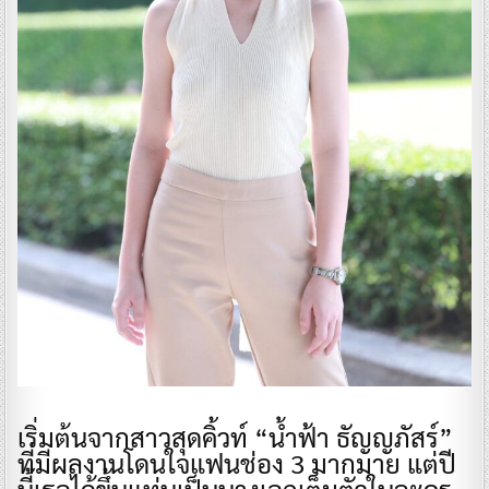
​เริ่มต้นจากสาวสุดคิ้วท์ “น้ำฟ้า ธัญญภัสร์”
ที่มีผลงานโดนใจแฟนช่อง 3 มากมาย แต่ปี
นี้เธอได้ขึ้นแท่นเป็นนางเอกเต็มตัวในละคร