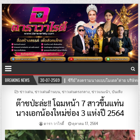
 นำทีมโดยตัวแม่ “อุ๊บ วิริยะ” ไชยภัทร กำกับการแสดง
BREAKING NEWS
25-07-2569
เป
POSTED
ข่าวเด่น
,
ข่าวเด่นด้านบน
,
ข่าวเด่นตรงกลาง
,
ข่าวแนะนำ
,
บันเทิง
IN
ต๊าชป่ะล่ะ!! โฉมหน้า 7 สาวขึ้นแท่น
นางเอกน้องใหม่ช่อง 3 แห่งปี 2564
ดารา วาไรตี้
ตุลาคม 17, 2564