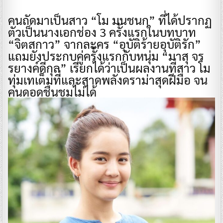
คนถัดมาเป็นสาว “โม มนชนก” ที่ได้ปรากฏ
ตัวเป็นนางเอกช่อง 3 ครั้งแรกในบทบาท
“จิตสกาว” จากละคร “อุบัติร้ายอุบัติรัก”
แถมยังประกบคู่ครั้งแรกกับหนุ่ม “มาสุ จร
รยางค์ดีกุล” เรียกได้ว่าเป็นผลงานที่สาว โม
ทุ่มเทเต็มที่และสาดพลังดราม่าสุดฝีมือ จน
คนดูอดชื่นชมไม่ได้