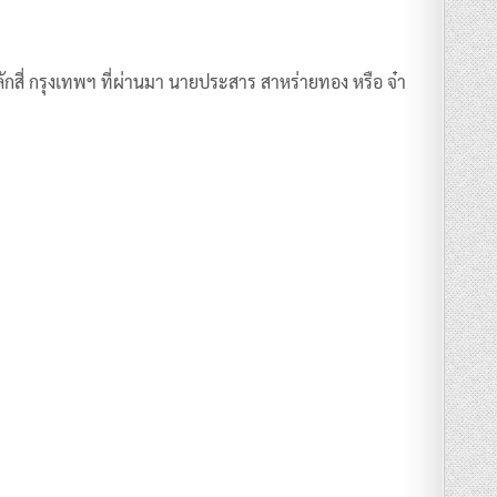
กสี่ กรุงเทพฯ ที่ผ่านมา นายประสาร สาหร่ายทอง หรือ จ๋า