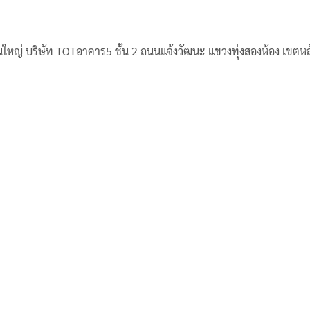
นใหญ่ บริษัท TOTอาคาร5 ชั้น 2 ถนนแจ้งวัฒนะ แขวงทุ่งสองห้อง เขตหลั