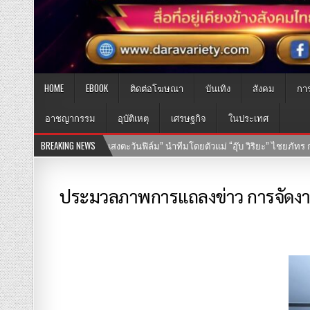
HOME
EBOOK
ติดต่อโฆษณา
บันเทิง
สังคม
กา
อาชญากรรม
อุบัติเหตุ
เศรษฐกิจ
ในประเทศ
นำทีมโดยตัวแม่ “อุ๊บ วิริยะ” ไชยภัทร กำกับการแสดง
BREAKING NEWS
25-07-2569
เปิ
ประมวลภาพการแถลงข่าว การจัดงานปร