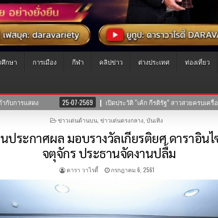
รศึกษา
การเมือง
กีฬา
คลิปข่าว
ต่างประเทศ
ท่องเที่ยว
ดประวัติ “เค้ก กีรติรัฐ” สาวสวยครบเครื่อง ที่แท้คือทายาทนักแสดงมากฝีมือ!
POSTED
ข่าวเด่นด้านบน
,
ข่าวเด่นตรงกลาง
,
บันเทิง
IN
ะกาศผล มอบรางวัลเกียรติยศ ดาราอินไซด์ อ
จตุจักร ประธานจัดงานปลื้ม
ดารา วาไรตี้
กรกฎาคม 6, 2561