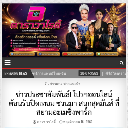
ศาสตร์การแพทย์ไทย-จีน
BREAKING NEWS
30-07-2569
ซีรีย์”สงครามนางแบบโมเดล”ค่าย
POSTED
ข่าวเด่น
,
ข่าวแนะนำ
IN
ข่าวประชาสัมพันธ์! โปรฯออนไลน์
ต้อนรับปิดเทอม ชวนมา สนุกสุดมันส์ ที่
สยามอะเมซิ่งพาร์ค
ดารา วาไรตี้
พฤศจิกายน 16, 2563