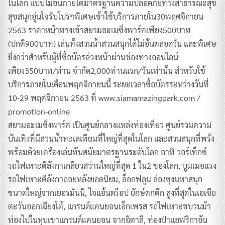
ในโลก แบบไม่อั้นภายใต้มาตรฐานความปลอดภัยทางสาธารณะสุข
สุขสนุกอุ่นใจรับโปรฯพิเศษเข้าใช้บริการภายใน30พฤศจิกายน
2563 ราคาหน้าทางเข้าสยามอะเมซิ่งพาร์คเพียง500บาท
(ปกติ900บาท) เล่นทั้งสวนน้ำสวนสนุกได้ไม่อั้นตลอดวัน และพิเศษ
ยิ่งกว่าสำหรับผู้ที่ซื้อบัตรล่วงหน้าผ่านช่องทางออนไลน์
เพียง350บาท/ท่าน จำกัด2,000ท่านแรก/วันเท่านั้น สำหรับใช้
บริการภายในเดือนพฤศจิกายนนี้ ระยะเวลาซื้อบัตรระหว่างวันที่
10-29 พฤศจิกายน 2563 ที่ www.siamamazingpark.com /
promotion-online
สยามอะเมซิ่งพาร์ค เป็นศูนย์กลางแหล่งท่องเที่ยว ศูนย์รวมความ
บันเทิงที่มีสวนน้ำทะเลเทียมที่ใหญ่ที่สุดในโลก และสวนสนุกที่พรั่ง
พร้อมด้วยเครื่องเล่นทันสมัยมาตรฐานระดับโลก อาทิ วอร์เท็กซ์
รถไฟเหาะตีลังกาเกลียวสว่านใหญ่ที่สุด 1 ใน2 ของโลก, บูมเมอแรง
รถไฟเหาะตีลังกาถอยหลังยอดนิยม, ล็อกฟลูม ล่องซุงมหาสนุก
ขนาดใหญ่จากเยอรมันนี, ไจแอ้นดร็อป ยักษ์ตกตึก สูงที่สุดในเอเซีย
ตะวันออกเฉียงใต้, แกรนด์แคนยอนเอ็กเพรส รถไฟเหาะขบวนม้า
ท่องไปในหุบเขาแกรนด์แคนยอน จากอิตาลี, ท่องป่าแอฟริกาอัน