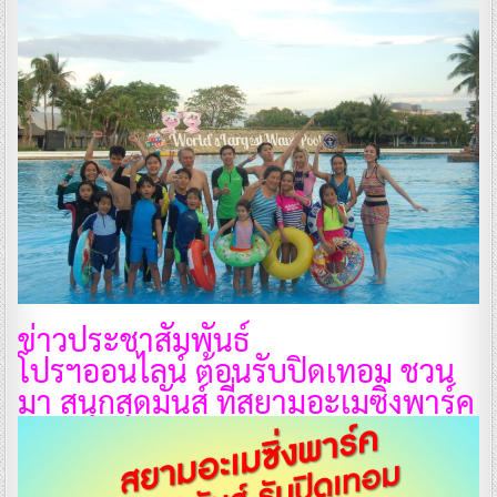
ข่าวประชาสัมพันธ์
โปรฯออนไลน์ ต้อนรับปิดเทอม ชวน
มา สนุกสุดมันส์ ที่สยามอะเมซิ่งพาร์ค