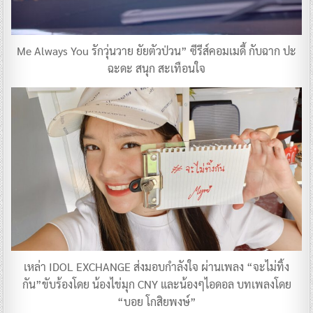
Me Always You รักวุ่นวาย ยัยตัวป่วน” ซีรีส์คอมเมดี้ กับฉาก ปะ
ฉะดะ สนุก สะเทือนใจ
เหล่า IDOL EXCHANGE ส่งมอบกำลังใจ ผ่านเพลง “จะไม่ทิ้ง
กัน”ขับร้องโดย น้องไข่มุก CNY และน้องๆไอดอล บทเพลงโดย
“บอย โกสิยพงษ์”