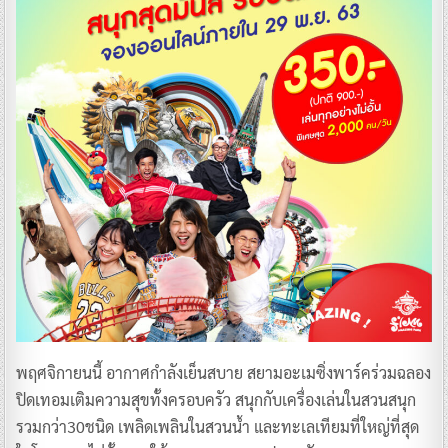
พฤศจิกายนนี้ อากาศกำลังเย็นสบาย สยามอะเมซิ่งพาร์คร่วมฉลอง
ปิดเทอมเติมความสุขทั้งครอบครัว สนุกกับเครื่องเล่นในสวนสนุก
รวมกว่า30ชนิด เพลิดเพลินในสวนน้ำ และทะเลเทียมที่ใหญ่ที่สุด