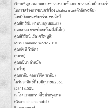
เรียนเชิญร่วมงานแถลงข่าวลงนามข้อตกลงความร่วมมือระห
ในการสร้างภาพยนตร์เรื่อง chaina man(ตัวอักษรจีน)
โดยมีนักแสดงที่มาร่วมงานดังนี้
คุณสิทธิชัย ผาบชมภู(บอยaf3)
คุณนฤมล ยาสาไชย(น้องติ้งปิ้งไก่)
คุณสิริรัตน์ เรืองศรี(หนูสิ)
Miss Thailand World2010
คุณซัซนี วีรฉัตร
(สมาย)
คุณอมีนา อำหม้ด
(เฟริ์น)
คุณฮากีม ดลภาวิจิต(ฮากีม)
ในวันอาทิตย์ที่10มิถุนายน2561
เวลา14.00น
ณ.โรงแรมแกรนด์ไชน่ากรุงเทพ
(Grand chaina hotel)
สี่แยกราชวงศ์