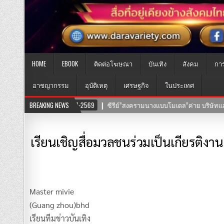
HOME
EBOOK
ติดต่อโฆษณา
บันเทิง
สังคม
กา
อาชญากรรม
อุบัติเหตุ
เศรษฐกิจ
ในประเทศ
2569
ซีรีย์”สงครามนางแบบโมเดล”ค่าย บริษัทแสงตะวันฟิล์ม” นำทีมโดยตัวแม่ “
BREAKING NEWS
เรียนเชิญสื่อมวลชนร่วมเป็นเกียรติ
Master mivie
(Guang zhou)bhd
เรียนทีมข่าวบันเทิง