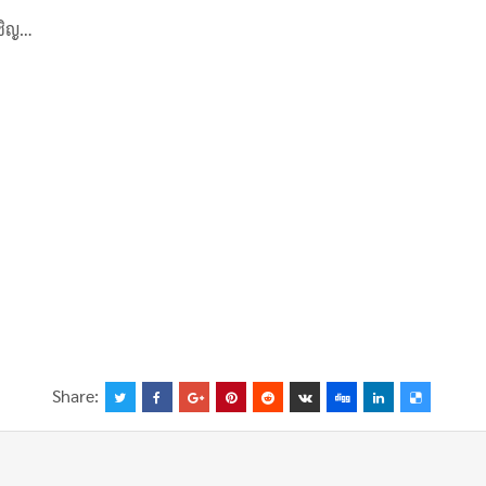
เชิญ…
Share: