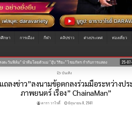
รศึกษา
การเมือง
กีฬา
คลิปข่าว
ต่างประเทศ
ท่องเที่ยว
อุ๊บ วิริยะ” ไชยภัทร กำกับการแสดง
25-07-2569
เปิดประวัติ “เค้ก กี
POSTED
บันเทิง
IN
งานแถลงข่าว”ลงนามข้อตกลงร่วมมือระหว่างป
ภาพยนตร์ เรื่อง” ChainaMan”
ดารา วาไรตี้
มิถุนายน 8, 2561