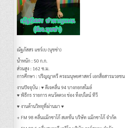
ณัฐภัสสร แซร์เบ (นุชซ่า)
น้ำหนัก : 50 ก.ก.
ส่วนสูง : 162 ซ.ม.
การศึกษา : ปริญญาตรี คระมนุษยศาสตร์ เอกสื่อสารมวลชน
งานปัจจุบัน : ♥ ดีเจคลื่น 94 บางกอกสไมล์
♥ พิธีกร รายการ คนวัดดวง ช่อง ท็อปไลน์ ทีวี
♥ งานด้านวิทยุที่ผ่านมา ♥
+ FM 98 คลื่นแม๊กซาโก้ สเตชั่น บริษัท แม๊กซาโก้ จำกัด