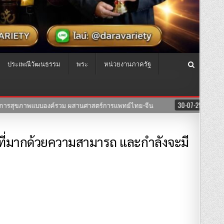
ประเพณีวัฒนธรรม
พระ
หน่วยงานภาครัฐ
การแพทย์ไทย-จีน
30-07-2569
ซีรีย์”สงครามนางแบบโมเดล”ค่าย บริษัท
นที่มากด้วยความสามารถ และกำลังจะมี