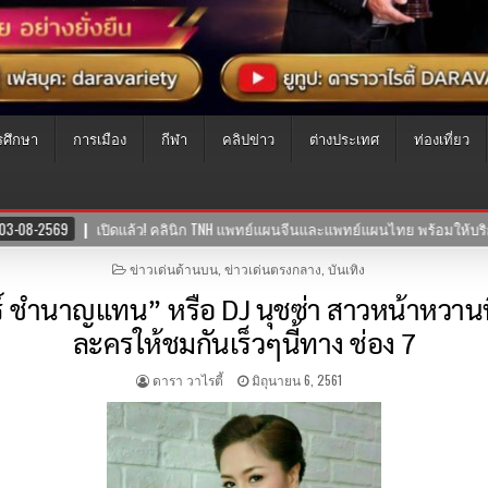
รศึกษา
การเมือง
กีฬา
คลิปข่าว
ต่างประเทศ
ท่องเที่ยว
H แพทย์แผนจีนและแพทย์แผนไทย พร้อมให้บริการสุขภาพแบบองค์รวม ผสานศาสตร์
POSTED
ข่าวเด่นด้านบน
,
ข่าวเด่นตรงกลาง
,
บันเทิง
IN
บร์ ชำนาญแทน” หรือ DJ นุชซ่า สาวหน้าหวา
ละครให้ชมกันเร็วๆนี้ทาง ช่อง 7
ดารา วาไรตี้
มิถุนายน 6, 2561